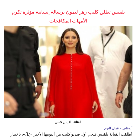
بلقيس تطلق كليب زهر ليمون برسالة إنسانية مؤثرة تكرم
الأمهات المكافحات
الفنانة بلقيس فتحي
أبوظبي - عُمان اليوم
أطلقت الفنانة بلقيس فتحي أول فيديو كليب من ألبومها الأخير «غِلّ»، باختيار