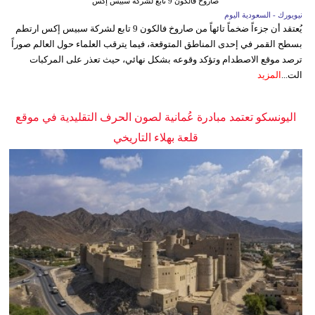
صاروخ فالكون 9 تابع لشركة سبيس إكس
نيويورك - السعودية اليوم
يُعتقد أن جزءاً ضخماً تائهاً من صاروخ فالكون 9 تابع لشركة سبيس إكس ارتطم
بسطح القمر في إحدى المناطق المتوقعة، فيما يترقب العلماء حول العالم صوراً
ترصد موقع الاصطدام وتؤكد وقوعه بشكل نهائي، حيث تعذر على المركبات
الت...
المزيد
اليونسكو تعتمد مبادرة عُمانية لصون الحرف التقليدية في موقع
قلعة بهلاء التاريخي