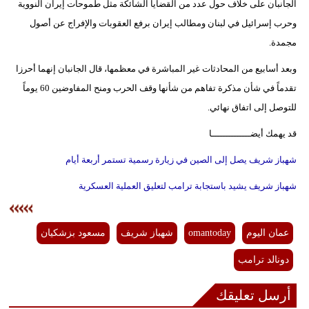
الجانبان على خلاف حول عدد من القضايا الشائكة مثل طموحات إيران النووية
وحرب إسرائيل في لبنان ومطالب إيران برفع العقوبات والإفراج عن أصول
مجمدة.
وبعد أسابيع من المحادثات غير المباشرة في معظمها، قال الجانبان إنهما أحرزا
تقدماً في شأن مذكرة تفاهم من شأنها وقف الحرب ومنح المفاوضين 60 يوماً
للتوصل إلى اتفاق نهائي.
قد يهمك أيضــــــــــــــا
شهباز شريف يصل إلى الصين في زيارة رسمية تستمر أربعة أيام
شهباز شريف يشيد باستجابة ترامب لتعليق العملية العسكرية
عمان اليوم
omantoday
شهباز شريف
مسعود بزشكيان
دونالد ترامب
أرسل تعليقك