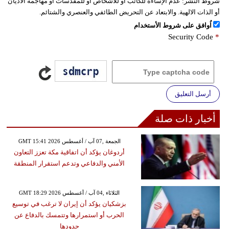
شروط النشر:
عدم الإساءة للكاتب أو للأشخاص أو للمقدسات أو مهاجمة الأديان
أو الذات الالهية. والابتعاد عن التحريض الطائفي والعنصري والشتائم.
اُوافق على شروط الأستخدام
Security Code
*
أرسل التعليق
أخبار ذات صلة
GMT 15:41 2026 الجمعة ,07 آب / أغسطس
أردوغان يؤكد أن اتفاقية مكة تعزز التعاون
الأمني والدفاعي وتدعم استقرار المنطقة
GMT 18:29 2026 الثلاثاء ,04 آب / أغسطس
بزشكيان يؤكد أن إيران لا ترغب في توسيع
الحرب أو استمرارها وتتمسك بالدفاع عن
حدودها