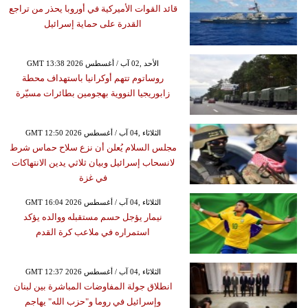
قائد القوات الأميركية في أوروبا يحذر من تراجع
القدرة على حماية إسرائيل
GMT 13:38 2026 الأحد ,02 آب / أغسطس
روساتوم تتهم أوكرانيا باستهداف محطة
زابوريجيا النووية بهجومين بطائرات مسيّرة
GMT 12:50 2026 الثلاثاء ,04 آب / أغسطس
مجلس السلام يُعلن أن نزع سلاح حماس شرط
لانسحاب إسرائيل وبيان ثلاثي يدين الانتهاكات
في غزة
GMT 16:04 2026 الثلاثاء ,04 آب / أغسطس
نيمار يؤجل حسم مستقبله ووالده يؤكد
استمراره في ملاعب كرة القدم
GMT 12:37 2026 الثلاثاء ,04 آب / أغسطس
انطلاق جولة المفاوضات المباشرة بين لبنان
وإسرائيل في روما و"حزب الله" يهاجم