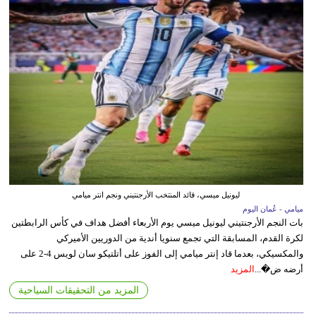
ليونيل ميسي، قائد المنتخب الأرجنتيني ونجم انتر ميامي
ميامي - عُمان اليوم
بات النجم الأرجنتيني ليونيل ميسي يوم الأربعاء أفضل هداف في كأس الرابطتين
لكرة القدم، المسابقة التي تجمع سنويا أندية من الدوريين الأميركي
والمكسيكي، بعدما قاد إنتر ميامي إلى الفوز على أتلتيكو سان لويس 4-2 على
أرضه ض�...
المزيد
المزيد من التحقيقات السياحية