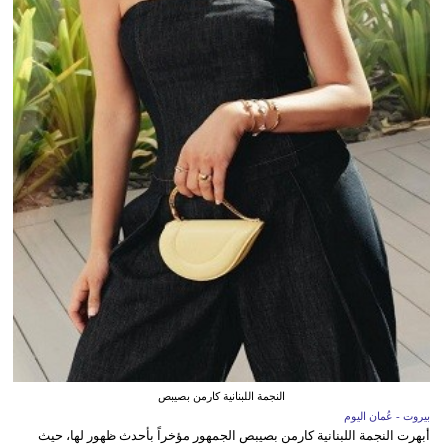
النجمة اللبنانية كارمن بصيبص
بيروت - عُمان اليوم
أبهرت النجمة اللبنانية كارمن بصيبص الجمهور مؤخراً بأحدث ظهور لها، حيث