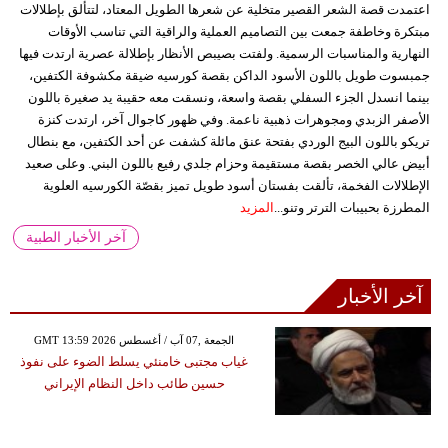
اعتمدت قصة الشعر القصير متخلية عن شعرها الطويل المعتاد، لتتألق بإطلالات
مبتكرة وخاطفة جمعت بين التصاميم العملية والراقية التي تناسب الأوقات
النهارية والمناسبات الرسمية. ولفتت بصيبص الأنظار بإطلالة عصرية ارتدت فيها
جمبسوت طويل باللون الأسود الداكن بقصة كورسيه ضيقة مكشوفة الكتفين،
بينما انسدل الجزء السفلي بقصة واسعة، ونسقت معه حقيبة يد صغيرة باللون
الأصفر الزبدي ومجوهرات ذهبية ناعمة. وفي ظهور كاجوال آخر، ارتدت كنزة
تريكو باللون البيج الوردي بفتحة عنق مائلة كشفت عن أحد الكتفين، مع بنطال
أبيض عالي الخصر بقصة مستقيمة وحزام جلدي رفيع باللون البني. وعلى صعيد
الإطلالات الفخمة، تألقت بفستان أسود طويل تميز بقصّة الكورسيه العلوية
المطرزة بحبيبات الترتر وتنو...
المزيد
آخر الأخبار الطبية
آخر الأخبار
GMT 13:59 2026 الجمعة ,07 آب / أغسطس
غياب مجتبى خامنئي يسلط الضوء على نفوذ
حسين طائب داخل النظام الإيراني