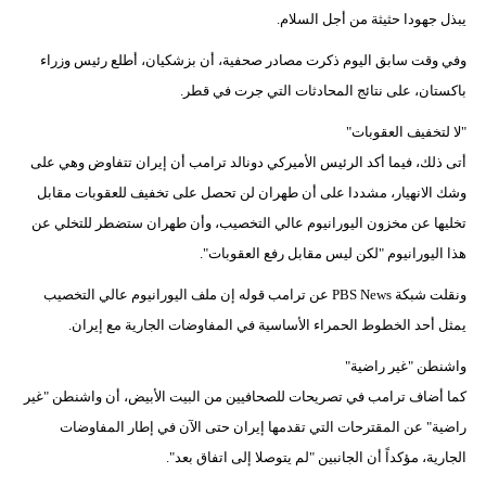
يبذل جهودا حثيثة من أجل السلام.
فيديو
وفي وقت سابق اليوم ذكرت مصادر صحفية، أن بزشكيان، أطلع رئيس وزراء
سيارات
باكستان، على نتائج المحادثات التي جرت في قطر.
"لا لتخفيف العقوبات"
أتى ذلك، فيما أكد الرئيس الأميركي دونالد ترامب أن إيران تتفاوض وهي على
وشك الانهيار، مشددا على أن طهران لن تحصل على تخفيف للعقوبات مقابل
تخليها عن مخزون اليورانيوم عالي التخصيب، وأن طهران ستضطر للتخلي عن
هذا اليورانيوم "لكن ليس مقابل رفع العقوبات".
ونقلت شبكة PBS News عن ترامب قوله إن ملف اليورانيوم عالي التخصيب
يمثل أحد الخطوط الحمراء الأساسية في المفاوضات الجارية مع إيران.
واشنطن "غير راضية"
كما أضاف ترامب في تصريحات للصحافيين من البيت الأبيض، أن واشنطن "غير
راضية" عن المقترحات التي تقدمها إيران حتى الآن في إطار المفاوضات
الجارية، مؤكداً أن الجانبين "لم يتوصلا إلى اتفاق بعد".