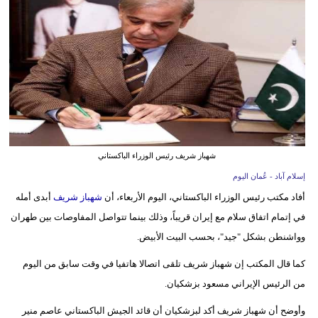
وسفر
ديكور
أخبار
إعلام
تعليم
شهباز شريف رئيس الوزراء الباكستاني
مرأة
إسلام آباد - عُمان اليوم
علوم
أفاد مكتب رئيس الوزراء الباكستاني، اليوم الأربعاء، أن
شهباز شريف
أبدى أمله
وتكنولوجيا
في إتمام اتفاق سلام مع إيران قريباً، وذلك بينما تتواصل المفاوصات بين طهران
وواشنطن بشكل "جيد"، بحسب البيت الأبيض.
بيئة
كما قال المكتب إن شهباز شريف تلقى اتصالا هاتفيا في وقت سابق من اليوم
مدوَّنات
من الرئيس الإيراني مسعود بزشكيان.
أبراج
وأوضح أن شهباز شريف أكد لبزشكيان أن قائد الجيش الباكستاني عاصم منير