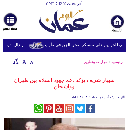
آخر تحديث GMT17:42:09
الرئيسية
أخبارعاجلة
رياضة
ثقافة
ي للحوثيين على معسكر صحن الجن في مأرب
زلزال بقوة 6.3 درجة يضرب جنوب الفلبين دون تحذيرات من تسونامي أو أضرار فورية
إقتصاد
الرئيسية
»
حوارات وتقارير
فن
وموسيقى
شهباز شريف يؤكد دعم جهود السلام بين طهران
وواشنطن
أزياء
23:02 2026 الأربعاء ,27 أيار / مايو
GMT
صحة
وتغذية
سياحة