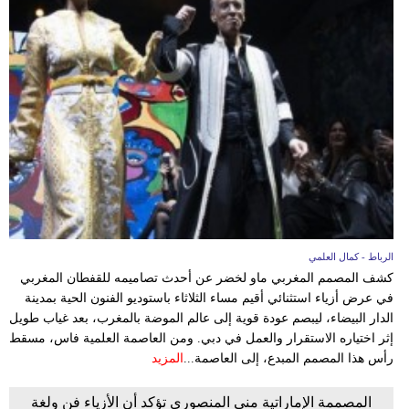
فيديو
سيارات
الرباط - كمال العلمي
كشف المصمم المغربي ماو لخضر عن أحدث تصاميمه للقفطان المغربي
في عرض أزياء استثنائي أقيم مساء الثلاثاء باستوديو الفنون الحية بمدينة
الدار البيضاء، ليبصم عودة قوية إلى عالم الموضة بالمغرب، بعد غياب طويل
إثر اختياره الاستقرار والعمل في دبي. ومن العاصمة العلمية فاس، مسقط
رأس هذا المصمم المبدع، إلى العاصمة...
المزيد
المصممة الإماراتية منى المنصوري تؤكد أن الأزياء فن ولغة