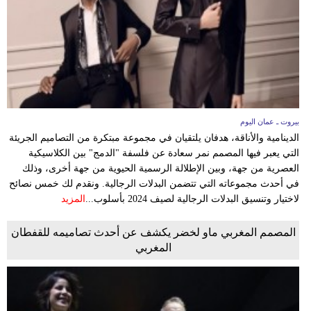
وسفر
ديكور
أخبار
إعلام
بيروت ـ عمان اليوم
تعليم
الدينامية والأناقة، هدفان يلتقيان في مجموعة مبتكرة من التصاميم الجريئة
التي يعبر فيها المصمم نمر سعادة عن فلسفة "الدمج" بين الكلاسيكية
مرأة
العصرية من جهة، وبين الإطلالة الرسمية الحيوية من جهة أخرى، وذلك
في أحدث مجموعاته التي تتضمن البدلات الرجالية. ونقدم لك خمس نصائح
علوم
لاختيار وتنسيق البدلات الرجالية لصيف 2024 بأسلوب...
المزيد
وتكنولوجيا
المصمم المغربي ماو لخضر يكشف عن أحدث تصاميمه للقفطان
بيئة
المغربي
مدوَّنات
أبراج