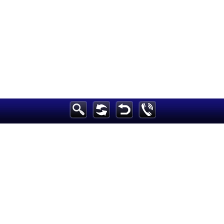
الرئيسية
أخبارعاجلة
رياضة
ثقافة
إقتصاد
فن
وموسيقى
أزياء
صحة وتغذية
سياحة وسفر
ديكور
أخبار
إعلام
تعليم
مرأة
علوم وتكنولوجيا
بيئة