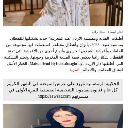
الدار البيضاء - سناء برادة
أطلقت الفنانة ومصممة الأزياء “هند المغربية” جديد تشكيلتها للقفطان
بمناسبة صيف 2023، بألوان وأشكال مختلفة، استعملت فيها مجموعة من
الخامات وأقمشة الشيفون الحريري وأنواع أخرى من الأقمشة التي تمنح
القفطان شكلا راقيا يعكس قيمة الصنعة المغربية وجودتها. وتعتبر التشكيلة
التي أطلقتها دار الازياء MaisonHend ByHendalmaghribya، الخيار الأمثل
لعشاق الفخامة والاصالة...
المزيد
الجلابية الرمضانية تتربع على عرش الموضة في الشهر الكريم
كل عام فنانون يقدمون الشخصية الصعيدية للمرة الأولى في
مسيرتهم https://aawsat.com