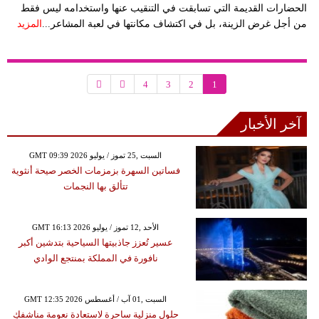
الحضارات القديمة التي تسابقت في التنقيب عنها واستخدامه ليس فقط
من أجل غرض الزينة، بل في اكتشاف مكانتها في لعبة المشاعر...
المزيد
4
3
2
1
آخر الأخبار
GMT 09:39 2026 السبت ,25 تموز / يوليو
فساتين السهرة بزمزمات الخصر صيحة أنثوية
تتألق بها النجمات
GMT 16:13 2026 الأحد ,12 تموز / يوليو
عسير تُعزز جاذبيتها السياحية بتدشين أكبر
نافورة في المملكة بمنتجع الوادي
GMT 12:35 2026 السبت ,01 آب / أغسطس
حلول منزلية ساحرة لاستعادة نعومة مناشفكِ