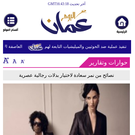
آخر تحديث GMT16:43:18
الرئيسية
أخبارعاجلة
رياضة
ثقافة
 تنفيذ عملية ضد الحوثيين والميليشيات التابعة لهم
العاصفة الاستو
إقتصاد
حوارات وتقارير
فن
نصائح من نمر سعادة لاختيار بدلات رجالية عصرية
وموسيقى
أزياء
صحة
وتغذية
سياحة