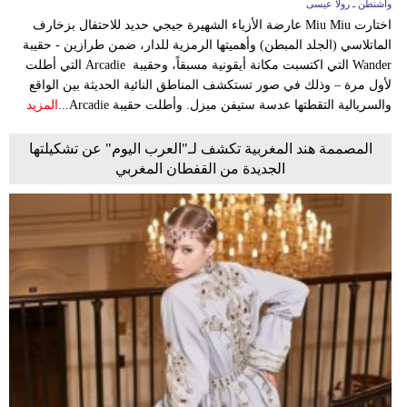
واشنطن ـ رولا عيسى
اختارت Miu Miu عارضة الأزياء الشهيرة جيجي حديد للاحتفال بزخارف
الماتلاسي (الجلد المبطن) وأهميتها الرمزية للدار، ضمن طرازين - حقيبة
Wander التي اكتسبت مكانة أيقونية مسبقاً، وحقيبة Arcadie التي أطلت
لأول مرة – وذلك في صور تستكشف المناطق النائية الحديثة بين الواقع
والسريالية التقطتها عدسة ستيفن ميزل. وأطلت حقيبة Arcadie...
المزيد
المصممة هند المغربية تكشف لـ"العرب اليوم" عن تشكيلتها
الجديدة من القفطان المغربي