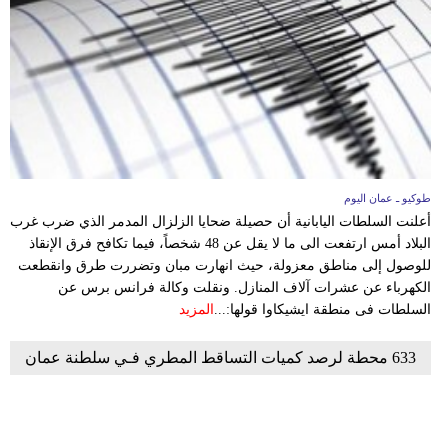
طوكيو ـ عمان اليوم
أعلنت السلطات اليابانية أن حصيلة ضحايا الزلزال المدمر الذي ضرب غرب
البلاد أمس ارتفعت الى ما لا يقل عن 48 شخصاً، فيما تكافح فرق الإنقاذ
للوصول إلى مناطق معزولة، حيث انهارت مبان وتضررت طرق وانقطعت
الكهرباء عن عشرات آلاف المنازل. ونقلت وكالة فرانس برس عن
السلطات فى منطقة ايشيكاوا قولها:...
المزيد
633 محطة لرصد كميات التساقط المطري فـي سلطنة عمان