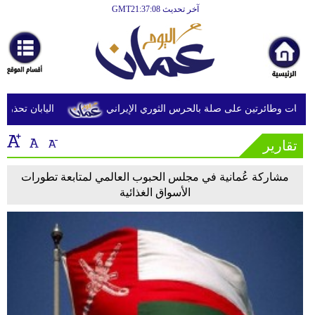
آخر تحديث GMT21:37:08
الرئيسية
أخبارعاجلة
رياضة
ثقافة
ت وطائرتين على صلة بالحرس الثوري الإيراني
اليابان تحذر من 
إقتصاد
تقارير
فن
مشاركة عُمانية في مجلس الحبوب العالمي لمتابعة تطورات
وموسيقى
الأسواق الغذائية
أزياء
صحة
وتغذية
سياحة