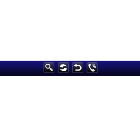
الرئيسية
أخبارعاجلة
رياضة
ثقافة
إقتصاد
فن
وموسيقى
أزياء
صحة وتغذية
سياحة وسفر
ديكور
أخبار
إعلام
تعليم
مرأة
علوم وتكنولوجيا
بيئة
مدونات
أبراج
فيديو
سيارات