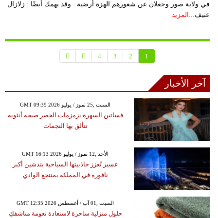
في ولاية صور وجعلان عن شعورهم الهزة أرضية . وقد يهمك أيضًا : زلازال
عنيف...
المزيد
4
3
2
1
آخر الأخبار
GMT 09:39 2026 السبت ,25 تموز / يوليو
فساتين السهرة بزمزمات الخصر صيحة أنثوية
تتألق بها النجمات
GMT 16:13 2026 الأحد ,12 تموز / يوليو
عسير تُعزز جاذبيتها السياحية بتدشين أكبر
نافورة في المملكة بمنتجع الوادي
GMT 12:35 2026 السبت ,01 آب / أغسطس
حلول منزلية ساحرة لاستعادة نعومة مناشفكِ