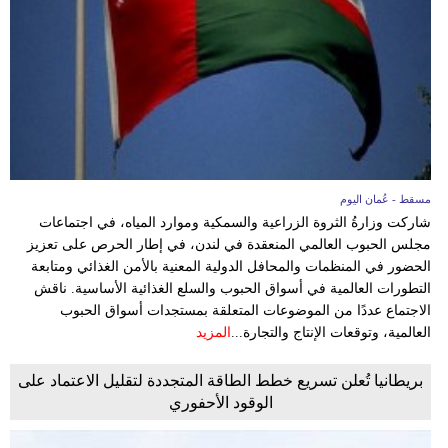
وسفر
ديكور
أخبار
إعلام
تعليم
مسقط - عُمان اليوم
شاركت وزارةُ الثروة الزراعية والسمكية وموارد المياه، في اجتماعات
مرأة
مجلس الحبوب العالمي المنعقدة في لندن، في إطار الحرص على تعزيز
الحضور في المنظمات والمحافل الدولية المعنية بالأمن الغذائي ومتابعة
علوم
التطورات العالمية في أسواق الحبوب والسلع الغذائية الأساسية. ناقش
وتكنولوجيا
الاجتماع عددًا من الموضوعات المتعلقة بمستجدات أسواق الحبوب
العالمية، وتوقعات الإنتاج والتجارة...
المزيد
بيئة
بريطانيا تُعلن تسريع خطط الطاقة المتجددة لتقليل الاعتماد على
مدوَّنات
الوقود الأحفوري
أبراج