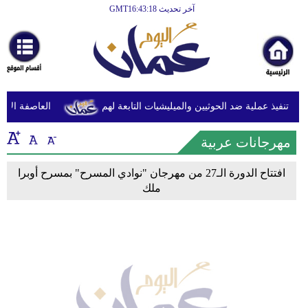
آخر تحديث GMT16:43:18
الرئيسية
أخبارعاجلة
رياضة
ثقافة
ن تنفيذ عملية ضد الحوثيين والميليشيات التابعة لهم
العاصفة الاستو
إقتصاد
مهرجانات عربية
فن
افتتاح الدورة الـ27 من مهرجان "نوادي المسرح" بمسرح أوبرا
وموسيقى
ملك
أزياء
صحة
وتغذية
سياحة