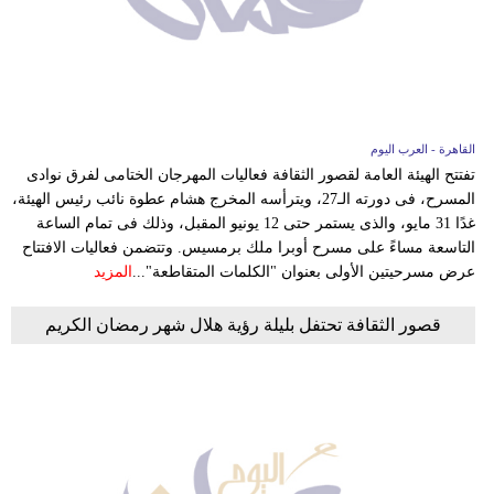
وسفر
ديكور
أخبار
القاهرة - العرب اليوم
إعلام
تفتتح الهيئة العامة لقصور الثقافة فعاليات المهرجان الختامى لفرق نوادى
المسرح، فى دورته الـ27، ويترأسه المخرج هشام عطوة نائب رئيس الهيئة،
تعليم
غدًا 31 مايو، والذى يستمر حتى 12 يونيو المقبل، وذلك فى تمام الساعة
التاسعة مساءً على مسرح أوبرا ملك برمسيس. وتتضمن فعاليات الافتتاح
مرأة
عرض مسرحيتين الأولى بعنوان "الكلمات المتقاطعة"...
المزيد
علوم
قصور الثقافة تحتفل بليلة رؤية هلال شهر رمضان الكريم
وتكنولوجيا
بيئة
مدوَّنات
أبراج