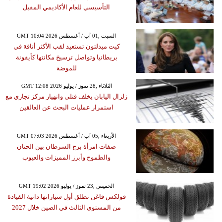
التأسيسي للعام الأكاديمي المقبل
GMT 10:04 2026 السبت ,01 آب / أغسطس
كيت ميدلتون تستعيد لقب الأكثر أناقة في
بريطانيا وتواصل ترسيخ مكانتها كأيقونة
للموضة
GMT 12:08 2026 الثلاثاء ,28 تموز / يوليو
زلزال اليابان يخلف قتلى وانهيار مركز تجاري مع
استمرار عمليات البحث عن العالقين
GMT 07:03 2026 الأربعاء ,05 آب / أغسطس
صفات امرأة برج السرطان بين الحنان
والطموح وأبرز المميزات والعيوب
GMT 19:02 2026 الخميس ,23 تموز / يوليو
فولكس فاغن تطلق أول سياراتها ذاتية القيادة
من المستوى الثالث في الصين خلال 2027