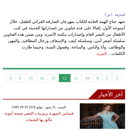
الشارقة - أ ش أ
شهد جناح الهيئة العامة للكتاب بمهرجان الشارقة القرائي للطفل، خلال
أسبوعه الأول، إقبالا على عدة عناوين من إصداراتها الحديثة في كتب
الأطفال من النشر العام وإصدارات مكتبة الأسرة. ومن ضمن هذه العناوين
سلسلة أشعر أنني، وسلسلة كيف، والإسعاف ورجال المطافئ، والمهن
والوظائف، وأنا والناس، والساعة، وفصول السنة، وحينما طارت
الكلمات،...
المزيد
15
14
13
12
11
10
9
آخر الأخبار
GMT 09:39 2026 السبت ,25 تموز / يوليو
فساتين السهرة بزمزمات الخصر صيحة أنثوية
تتألق بها النجمات