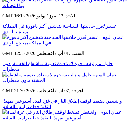
GMT 16:13 2026 الأحد ,12 تموز / يوليو
عسير تُعزز جاذبيتها السياحية بتدشين أكبر نافورة في المملكة
بمنتجع الوادي
GMT 12:35 2026 السبت ,01 آب / أغسطس
حلول منزلية ساحرة لاستعادة نعومة مناشفكِ الخشنة بدون
معطرات
GMT 21:30 2026 الجمعة ,07 آب / أغسطس
واشنطن تضغط لوقف إطلاق النار في غزة لمدة أسبوعين تمهيدًا
لتنفيذ خطة ترامب للسلام