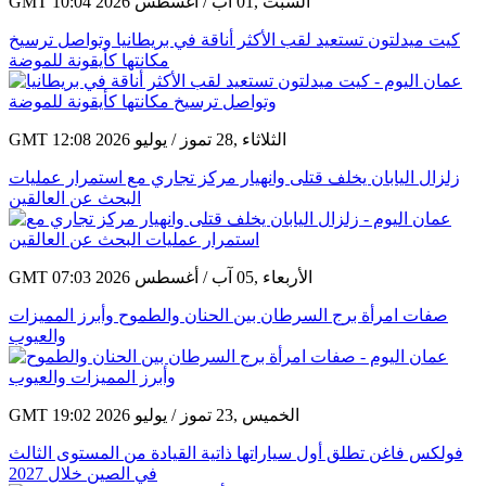
GMT 10:04 2026 السبت ,01 آب / أغسطس
كيت ميدلتون تستعيد لقب الأكثر أناقة في بريطانيا وتواصل ترسيخ
مكانتها كأيقونة للموضة
GMT 12:08 2026 الثلاثاء ,28 تموز / يوليو
زلزال اليابان يخلف قتلى وانهيار مركز تجاري مع استمرار عمليات
البحث عن العالقين
GMT 07:03 2026 الأربعاء ,05 آب / أغسطس
صفات امرأة برج السرطان بين الحنان والطموح وأبرز المميزات
والعيوب
GMT 19:02 2026 الخميس ,23 تموز / يوليو
فولكس فاغن تطلق أول سياراتها ذاتية القيادة من المستوى الثالث
في الصين خلال 2027