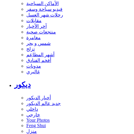
الأماكن السياحية
فيديو سياحة وسفر
رحلات شهر العسل
مقابلات
آخر الأخبار
منتجعات صحية
مغامرة
شمس و بحر
تزلج
أشهر المطاعم
أفخم الفنادق
مدونات
غاليري
ديكور
أخبار الديكور
جديد عالم الديكور
داخلي
خارجي
Your Photos
Feng Shui
منزل