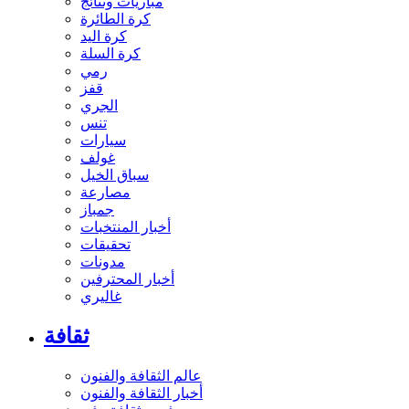
مباريات ونتائج
كرة الطائرة
كرة اليد
كرة السلة
رمي
قفز
الجري
تنس
سيارات
غولف
سباق الخيل
مصارعة
جمباز
أخبار المنتخبات
تحقيقات
مدونات
أخبار المحترفين
غاليري
ثقافة
عالم الثقافة والفنون
أخبار الثقافة والفنون