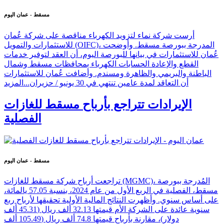
مسقط - عمان اليوم
أرست شركة نماء لتزويد الكهرباء مناقصة على شركة عُمان
للاستثمارات والتمويل (OIFC)، المدرجة ببورصة مسقط. وأوضحت
عُمان للاستثمارات في بيانها للبورصة اليوم، أن العقد لتوفير خدمات
القطع والإعادة الحسابات الكهرباء بمحافظات مسقط وشمال
الباطنة والبريمي والظاهرة ومسندم. وأضافت عُمان للاستثمارات
أن التعاقد لمدة عامين تنتهي في 30 يونيو / حزيران...
المزيد
الإيرادات تتراجع بأرباح مسقط للغازات
الفصلية
مسقط - عمان اليوم
تراجعت أرباح شركة مسقط للغازات (MGMC)، المُدرجة ببورصة
مسقط، الفصلية في الربع الأول من عام 2024، بنسبة 57.05 يالمائة،
على أساس سنوي. وأظهرت النتائج المالية الأولية تحقيقها لأرباح ربع
سنوية عائدة على الشركة الأم قيمتها 32.13 ألف ريال (45.31 ألف
دولار)، مقارنة بأرباح قيمتها 74.8 ألف ريال (105.49 ألف