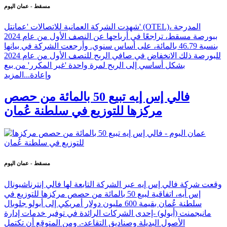
مسقط - عمان اليوم
شهدت الشركة العمانية للاتصالات 'عمانتل' (OTEL)، المدرجة
ببورصة مسقط، تراجعًا في أرباحها عن النصف الأول من عام 2024
بنسبة 46.79 بالمائة، على أساس سنوي. وأرجعت الشركة في بيانها
للبورصة ذلك الانخفاض في صافي الربح للنصف الأول من عام 2024
بشكل أساسي إلى الربح لمرة واحدة 'غير المكرر' من بيع
وإعادة...
المزيد
فالي إس إيه تبيع 50 بالمائة من حصص
مركزها للتوزيع في سلطنة عُمان
مسقط - عمان اليوم
وقعت شركة فالي إس إيه عبر الشركة التابعة لها فالي إنترناشيونال
إس أيه، اتفاقية لبيع 50 بالمائة من حصص مركزها للتوزيع في
سلطنة عُمان بقيمة 600 مليون دولار أمريكي إلى أبولو جلوبال
مانيجمنت (أبولو) -إحدى الشركات الرائدة في توفير خدمات إدارة
الأصول البديلة وصناديق التقاعد-. ومن المتوقع أن تكتمل