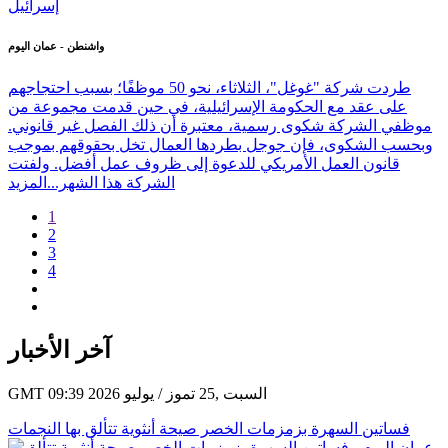
واشنطن - عمان اليوم
طردت شركة "غوغل"، الثلاثاء، نحو 50 موظفًا؛ بسبب احتجاجهم
على عقد مع الحكومة الإسرائيلية، في حين قدمت مجموعة من
موظفي الشركة شكوى رسمية، معتبرة أن ذلك الفصل غير قانوني.
وبحسب الشكوى، فإن جوجل بطردها العمال تخل بحقوقهم بموجب
قانون العمل الأمريكي للدعوة إلى ظروف عمل أفضل. ولفتت
الشركة هذا الشهر...
المزيد
1
2
3
4
آخر الأخبار
GMT 09:39 2026 السبت ,25 تموز / يوليو
فساتين السهرة بزمزمات الخصر صيحة أنثوية تتألق بها النجمات