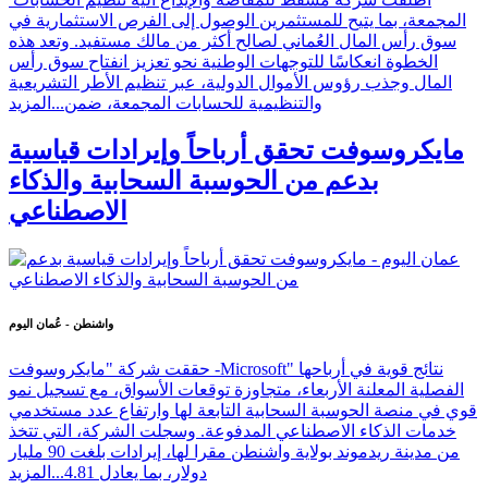
المجمعة، بما يتيح للمستثمرين الوصول إلى الفرص الاستثمارية في
سوق رأس المال العُماني لصالح أكثر من مالك مستفيد. وتعد هذه
الخطوة انعكاسًا للتوجهات الوطنية نحو تعزيز انفتاح سوق رأس
المال وجذب رؤوس الأموال الدولية، عبر تنظيم الأطر التشريعية
والتنظيمية للحسابات المجمعة، ضمن...
المزيد
مايكروسوفت تحقق أرباحاً وإيرادات قياسية
بدعم من الحوسبة السحابية والذكاء
الاصطناعي
واشنطن - عُمان اليوم
حققت شركة "مايكروسوفت -Microsoft" نتائج قوية في أرباحها
الفصلية المعلنة الأربعاء، متجاوزة توقعات الأسواق، مع تسجيل نمو
قوي في منصة الحوسبة السحابية التابعة لها وارتفاع عدد مستخدمي
خدمات الذكاء الاصطناعي المدفوعة. وسجلت الشركة، التي تتخذ
من مدينة ريدموند بولاية واشنطن مقرا لها، إيرادات بلغت 90 مليار
دولار، بما يعادل 4.81...
المزيد