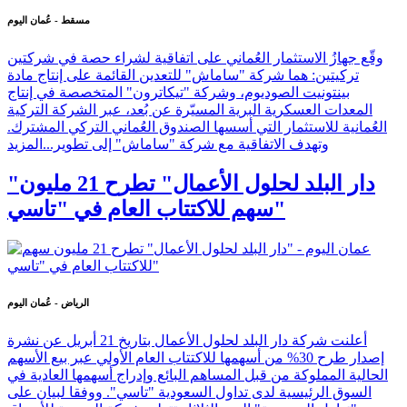
مسقط - عُمان اليوم
وقّع جهازُ الاستثمار العُماني على اتفاقية لشراء حصة في شركتين
تركيتين: هما شركة "ساماش" للتعدين القائمة على إنتاج مادة
بينتونيت الصوديوم، وشركة "تيكاترون" المتخصصة في إنتاج
المعدات العسكرية البرية المسيّرة عن بُعد، عبر الشركة التركية
العُمانية للاستثمار التي أسسها الصندوق العُماني التركي المشترك.
وتهدف الاتفاقية مع شركة "ساماش" إلى تطوير...
المزيد
"دار البلد لحلول الأعمال" تطرح 21 مليون
سهم للاكتتاب العام في "تاسي"
الرياض - عُمان اليوم
أعلنت شركة دار البلد لحلول الأعمال بتاريخ 21 أبريل عن نشرة
إصدار طرح 30% من أسهمها للاكتتاب العام الأولي عبر بيع الأسهم
الحالية المملوكة من قبل المساهم البائع وإدراج أسهمها العادية في
السوق الرئيسية لدى تداول السعودية "تاسي". ووفقا لبيان على