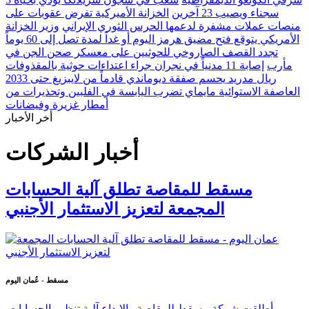
سجناء ويصيب 23 آخرين
الخزانة الأميركية تفرض عقوبات على
منصات عملات مشفرة لدعمها الحرس الثوري الإيراني
وزير الخزانة
الأمريكي يتوقع فتح مضيق هرمز اليوم أو غداً لمدة تصل إلى 60 يوماً
تجدد القصف الصاروخي للحوثيين على معسكر صحن الجن في
مأرب
إصابة 11 مدنياً في نجران جراء اعتداءات حوثية بالمقذوفات
ريال مدريد يحسم صفقة ديوماندي قادماً من لايبزيغ حتى 2033
العاصفة الاستوائية مايماي تضرب اليابسة في الفلبين وتحذيرات من
أمطار غزيرة وفيضانات
أخر الأخبار
أخبار الشركات
مسقط للمقاصة تطلق آلية الحسابات
المجمعة لتعزيز الاستثمار الأجنبي
مسقط - عُمان اليوم
أطلقت شركة مسقط للمقاصة والإيداع آلية تنظيم الحسابات