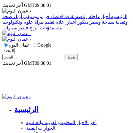
آخر تحديث GMT09:38:01
الرئيسية
أخبارعاجلة
رياضة
ثقافة
إقتصاد
فن وموسيقى
أزياء
صحة
وتغذية
سياحة وسفر
ديكور
أخبار
إعلام
تعليم
مرأة
علوم وتكنولوجيا
بيئة
مدوَّنات
أبراج
فيديو
سيارات
Google
عمان اليوم
البحث
آخر تحديث GMT09:38:01
الرئيسية
أخر الأخبار المحلية والعربية والعالمية
الحوارات الفنية