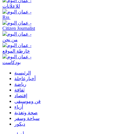
للإعلانات
Rss
Citizen Journalist
من نحن
خارطة الموقع
بودكاست
الرئيسية
أخبارعاجلة
رياضة
ثقافة
إقتصاد
فن وموسيقى
أزياء
صحة وتغذية
سياحة وسفر
ديكور