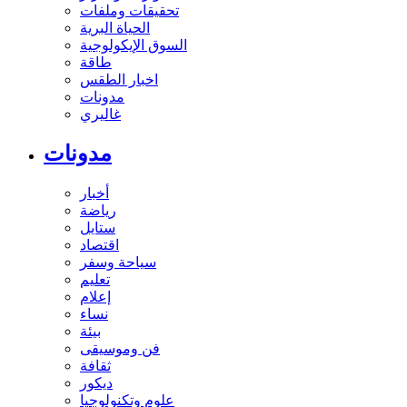
تحقيقات وملفات
الحياة البرية
السوق الإيكولوجية
طاقة
اخبار الطقس
مدونات
غاليري
مدونات
أخبار
رياضة
ستايل
اقتصاد
سياحة وسفر
تعليم
إعلام
نساء
بيئة
فن وموسيقى
ثقافة
ديكور
علوم وتكنولوجيا