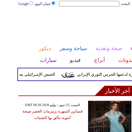
البحث
عمان اليوم
Google
صحة وتغذية
سياحة وسفر
ديكور
دونات
أبراج
فيديو
سيارات
ها الحرس الثوري الإيراني
الجيش الإسرائيلي يعلن بدء موجة هج
آخر الأخبار
GMT 09:39 2026 السبت ,25 تموز / يوليو
فساتين السهرة بزمزمات الخصر صيحة
أنثوية تتألق بها النجمات