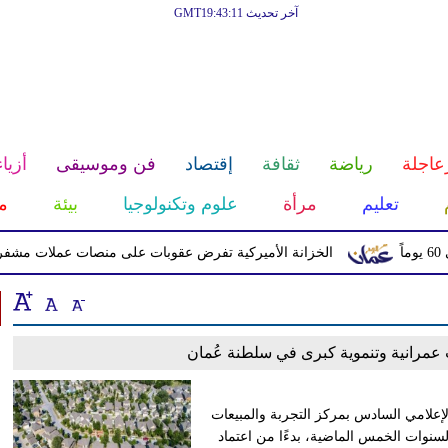
آخر تحديث GMT19:43:11
عاجلة
رياضة
ثقافة
إقتصاد
فن وموسيقى
أزياء
تعليم
مرأة
علوم وتكنولوجيا
بيئة
م
الخزانة الأميركية تفرض عقوبات على منصات عملات مشفرة لدعم
عمرانية وتنموية كبرى في سلطنة عُمان
إعلامي السادس بمركز التجربة والمبيعات
السنوات الخمس الماضية، بدءًا من اعتماد