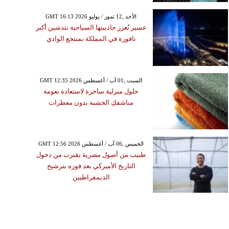
GMT 16:13 2026 الأحد ,12 تموز / يوليو
عسير تُعزز جاذبيتها السياحية بتدشين أكبر
نافورة في المملكة بمنتجع الوادي
GMT 12:35 2026 السبت ,01 آب / أغسطس
حلول منزلية ساحرة لاستعادة نعومة
مناشفكِ الخشنة بدون معطرات
GMT 12:56 2026 الخميس ,06 آب / أغسطس
طبيب من أصول مصرية يقترب من دخول
التاريخ الأميركي بعد فوزه بترشيح
الديمقراطيين