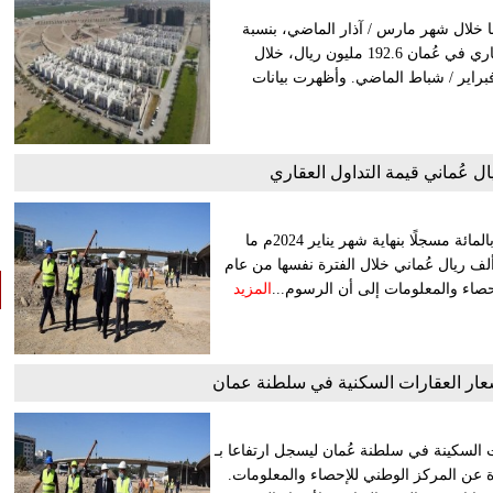
ا خلال شهر مارس / آذار الماضي، بنسبة
2.94 بالمائة، على أساس شهري. وبلغت قيمة تداولات النشاط العقاري في عُمان 192.6 مليون ريال، خلال
187.1 مليار ريال خلال شهر فبراير / شباط الماضي. وأظهرت بيانات
سجل إجمالي قيمة التداول العقاري بسلطنة عُمان انخفاضًا بـ 20.2 بالمائة مسجلًا بنهاية شهر يناير 2024م ما
ته 207 ملايين و800 ألف ريال عُماني مقارنة بـ 260 مليونًا و500 ألف ريال عُماني خلال الفترة نفسها من عام
المزيد
أسعار العقارات السكنية في سلطنة عمان
ت السكينة في سلطنة عُمان ليسجل ارتفاعا بـ
2م وفق الإحصاءات الصادرة عن المركز الوطني للإحصاء والمعلومات.