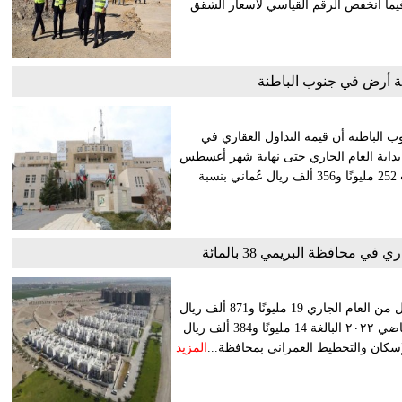
ي لأسعار الأراضي السكنية نموا بـ 7.1 بالمائة فيما انخفض الرقم القياسي لأسعار الشقق
 الباطنة أن قيمة التداول العقاري في
نا و589 ألف ريال عُماني منذ بداية العام الجاري حتى نهاية شهر أغسطس
الماضي، مقارنة بالفترة نفسها من العام الماضي ٢٠٢٢ والتي بلغت 252 مليونًا و356 ألف ريال عُماني بنسبة
ي محافظة البريمي 38 بالمائة
سجلت قيمة التداول العقاري في محافظة البريمي في النصف الأول من العام الجاري 19 مليونًا و871 ألف ريال
عُماني، بارتفاع نسبته ٣٨ بالمائة مقارنة بالفترة نفسها من العام الماضي ٢٠٢٢ البالغة 14 مليونًا و384 ألف ريال
لإسكان والتخطيط العمراني بمحافظة...
المزيد