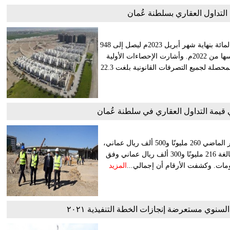
سجل إجمالي قيمة التداول العقاري بسلطنة عمان ارتفاعا بـ 29.1 بالمائة بنهاية شهر أبريل 2023م ليصل إلى 948
مليون ريال عُماني مقارنة 734.1 مليون ريال عُماني خلال الفترة نفسها من 2022م. وأشارت الإحصاءات الأولية
الصادرة عن المركز الوطني للإحصاء والمعلومات إلى أن الرسوم المحصلة لجميع التصرفات القانونية بلغت 22.3
سجَّلت قيمة التداول العقاري في سلطنة عُمان حتى نهاية شهر يناير الماضي 260 مليونًا و500 ألف ريال عماني،
بارتفاع نسبته 20.4 بالمائة مقارنة بالفترة نفسها من عام 2022م والبالغة 216 مليونًا و300 ألف ريال عماني وفق
ومات. وكشفت الأرقام أن إجمالي...
المزيد
لسنوي مستعرضة إنجازات الخطة التنفيذية ٢٠٢١