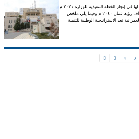
شرعت وزارة الإسكان والتخطيط العمراني خلال النصف عام الأول لها في إنجاز الخطة التنفيذية للوزارة ٢٠٢١ م
وتحقيق التحول الشامل وتطوير خدمات الوزارة بما يتماشى مع أهداف رؤية عمان ٢٠٤٠ م وفيما يلي ملخص
عمرانية تعد الاستراتيجية الوطنية للتنمية
4
3