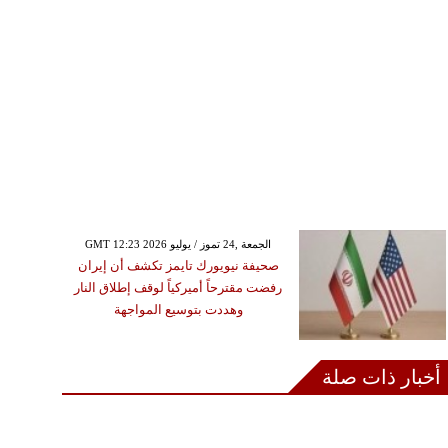
GMT 12:23 2026 الجمعة ,24 تموز / يوليو
صحيفة نيويورك تايمز تكشف أن إيران
رفضت مقترحاً أميركياً لوقف إطلاق النار
وهددت بتوسيع المواجهة
أخبار ذات صلة