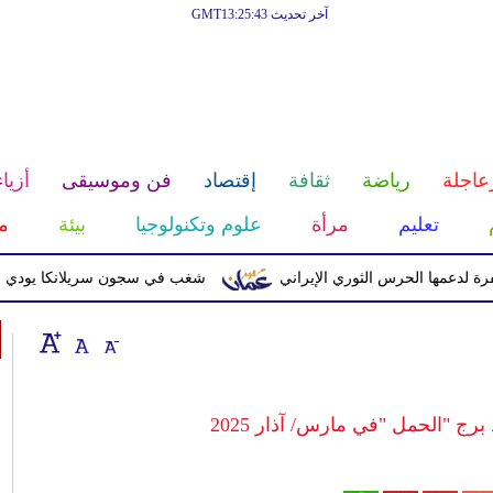
آخر تحديث GMT13:25:43
عاجلة
رياضة
ثقافة
إقتصاد
فن وموسيقى
أزياء
تعليم
مرأة
علوم وتكنولوجيا
بيئة
م
 الحرس الثوري الإيراني
شغب في سجون سريلانكا يودي بحياة 3 سجناء ويصيب 23 آخرين
 برج "الحمل "في مارس/ آذار 2025