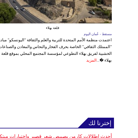
قلعة بهلاء
مسقط - عُمان اليوم
اعتمدت منظمة الأمم المتحدة للتربية والعلم والثقافة "اليونسكو" مباد
"الممتلك الثقافي" الخاصة بحرف الفخار والنحاس والمعادن والصناعات
الخشبية لفريق بهلاء التطوعي لمؤسسة المجتمع المحلي بموقع قلعة
بهلاء �...
المزيد
إخترنا لك
أحدث إطلالات كارمن بصيبص شعر قصير واختيارات مبتك