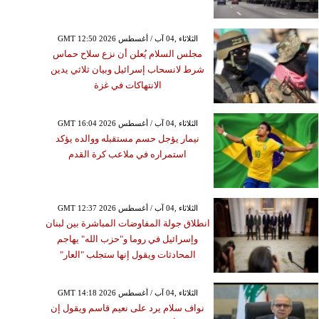
GMT 12:50 2026 الثلاثاء ,04 آب / أغسطس
مجلس السلام يُعلن أن نزع سلاح حماس
شرط لانسحاب إسرائيل وبيان ثلاثي يدين
الانتهاكات في غزة
GMT 16:04 2026 الثلاثاء ,04 آب / أغسطس
نيمار يؤجل حسم مستقبله ووالده يؤكد
استمراره في ملاعب كرة القدم
GMT 12:37 2026 الثلاثاء ,04 آب / أغسطس
انطلاق جولة المفاوضات المباشرة بين لبنان
وإسرائيل في روما و"حزب الله" يهاجم
المحادثات ويقول إنها ستجلب "العار"
GMT 14:18 2026 الثلاثاء ,04 آب / أغسطس
نواف سلام يرد على نعيم قاسم ويقول إن