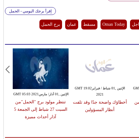
إقرأ برجك اليومي - الحمل
اجل
Oman Today
مسقط
عمان
برج الحمل
0 كانون الأول / ديسمبرGMT
الإثنين ,01 شباط / فبرايرGMT 19:02
الإثنين ,01 آذار/ مارسGMT 05:03 2021
2021
تنتظر مولود برج "الحمل"من
من
أخطاؤك واضحة جدًا وقد تلفت
السبت 27 شباط إلى الجمعة 5
أنظار المسؤولين
آذار أحداث مميزة