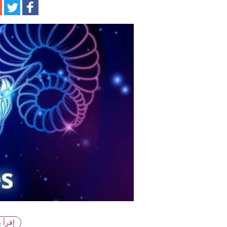
إقرأ 