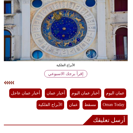
وسفر
ديكور
أخبار
إعلام
تعليم
الأبراج الفلكية
مرأة
إقرأ برجك الاسبوعي
علوم
وتكنولوجيا
عمان اليوم
أخبار عمان اليوم
أخبار عمان
أخبار عمان عاجل
بيئة
Oman Today
مسقط
عمان
الأبراج الفلكية
مدوَّنات
أرسل تعليقك
أبراج