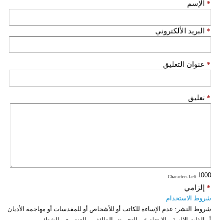
*
الإسم
فيديو
*
البريد الألكتروني
سيارات
*
عنوان التعليق
*
تعليق
: Characters Left
*
إلزامي
شروط الاستخدام
شروط النشر:
عدم الإساءة للكاتب أو للأشخاص أو للمقدسات أو مهاجمة الأديان
أو الذات الالهية. والابتعاد عن التحريض الطائفي والعنصري والشتائم.