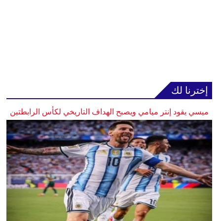
إخترنا لك
ميسي يقود إنتر ميامي ويصبح الهداف التاريخي لكأس الرابطتين