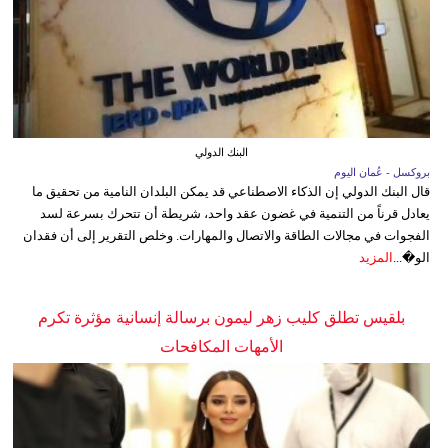
البنك الدولي
بروكسل - عُمان اليوم
قال البنك الدولي إن الذكاء الاصطناعي قد يمكن البلدان النامية من تحقيق ما
يعادل قرناً من التنمية في غضون عقد واحد، شريطة أن تتحرك بسرعة لسد
الفجوات في مجالات الطاقة والاتصال والمهارات. وخلص التقرير إلى أن فقدان
الو�...
المزيد
بلقيس تطلق كليب زهر ليمون برسالة إنسانية مؤثرة تكرم
الأمهات المكافحات