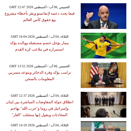
GMT 12:47 2026 الخميس ,06 آب / أغسطس
فيفا يجدد دعمه لإنفانتينو ويقر بأخطاء مشروع
بيع حقوق كأس العالم
GMT 16:04 2026 الثلاثاء ,04 آب / أغسطس
نيمار يؤجل حسم مستقبله ووالده يؤكد
استمراره في ملاعب كرة القدم
GMT 13:52 2026 الخميس ,06 آب / أغسطس
ترامب يؤكد وفرة الذخائر ويتوعد مسربي
المعلومات بالسجن
GMT 12:37 2026 الثلاثاء ,04 آب / أغسطس
انطلاق جولة المفاوضات المباشرة بين لبنان
وإسرائيل في روما و"حزب الله" يهاجم
المحادثات ويقول إنها ستجلب "العار"
GMT 14:18 2026 الثلاثاء ,04 آب / أغسطس