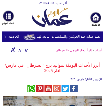
آخر تحديث GMT16:43:18
الرئيسية
أخبارعاجلة
رياضة
ثقافة
نفيذ عملية ضد الحوثيين والميليشيات التابعة لهم
العاصفة الاستوائي
إقتصاد
أبراج
»
إقرأ برجك اليومي - السرطان
فن
وموسيقى
أبرز الأحداث اليوميّة لمواليد برج "السرطان "في مارس/
آذار 2025
أزياء
الإثنين ,03 آذار/ مارس 2025
صحة
وتغذية
سياحة