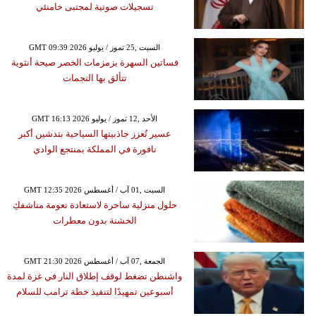
تسجيلات صوتية لمجتبى خامنئي
GMT 09:39 2026 السبت ,25 تموز / يوليو
فساتين السهرة بزمزمات الخصر صيحة أنثوية
تتألق بها النجمات
GMT 16:13 2026 الأحد ,12 تموز / يوليو
عسير تُعزز جاذبيتها السياحية بتدشين أكبر
نافورة في المملكة بمنتجع الوادي
GMT 12:35 2026 السبت ,01 آب / أغسطس
حلول منزلية ساحرة لاستعادة نعومة مناشفكِ
الخشنة بدون معطرات
GMT 21:30 2026 الجمعة ,07 آب / أغسطس
واشنطن تضغط لوقف إطلاق النار في غزة لمدة
أسبوعين تمهيدًا لتنفيذ خطة ترامب للسلام