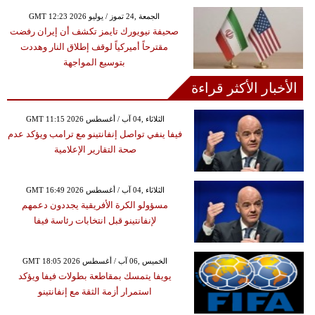
GMT 12:23 2026 الجمعة ,24 تموز / يوليو
صحيفة نيويورك تايمز تكشف أن إيران رفضت
مقترحاً أميركياً لوقف إطلاق النار وهددت
بتوسيع المواجهة
الأخبار الأكثر قراءة
GMT 11:15 2026 الثلاثاء ,04 آب / أغسطس
فيفا ينفي تواصل إنفانتينو مع ترامب ويؤكد عدم
صحة التقارير الإعلامية
GMT 16:49 2026 الثلاثاء ,04 آب / أغسطس
مسؤولو الكرة الأفريقية يجددون دعمهم
لإنفانتينو قبل انتخابات رئاسة فيفا
GMT 18:05 2026 الخميس ,06 آب / أغسطس
يويفا يتمسك بمقاطعة بطولات فيفا ويؤكد
استمرار أزمة الثقة مع إنفانتينو