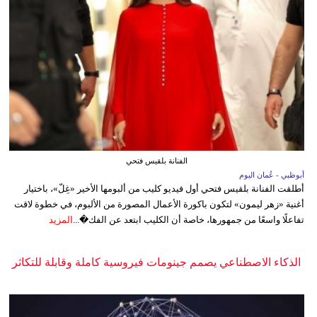
الفنانة بلقيس فتحي
أبوظبي - عُمان اليوم
أطلقت الفنانة بلقيس فتحي أول فيديو كليب من ألبومها الأخير «غِلّ»، باختيار
أغنية «زهر ليمون» لتكون باكورة الأعمال المصورة من الألبوم، في خطوة لاقت
تفاعلًا واسعًا من جمهورها، خاصة أن الكليب ابتعد عن الفك�...
المزيد
الذكاء الاصطناعي يصمم جينومات فيروسية كاملة وقابلة للتكاثر