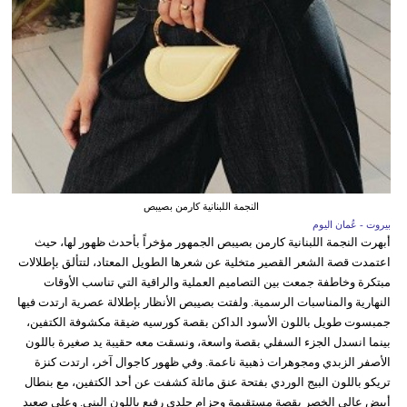
النجمة اللبنانية كارمن بصيبص
بيروت - عُمان اليوم
أبهرت النجمة اللبنانية كارمن بصيبص الجمهور مؤخراً بأحدث ظهور لها، حيث
اعتمدت قصة الشعر القصير متخلية عن شعرها الطويل المعتاد، لتتألق بإطلالات
مبتكرة وخاطفة جمعت بين التصاميم العملية والراقية التي تناسب الأوقات
النهارية والمناسبات الرسمية. ولفتت بصيبص الأنظار بإطلالة عصرية ارتدت فيها
جمبسوت طويل باللون الأسود الداكن بقصة كورسيه ضيقة مكشوفة الكتفين،
بينما انسدل الجزء السفلي بقصة واسعة، ونسقت معه حقيبة يد صغيرة باللون
الأصفر الزبدي ومجوهرات ذهبية ناعمة. وفي ظهور كاجوال آخر، ارتدت كنزة
تريكو باللون البيج الوردي بفتحة عنق مائلة كشفت عن أحد الكتفين، مع بنطال
أبيض عالي الخصر بقصة مستقيمة وحزام جلدي رفيع باللون البني. وعلى صعيد