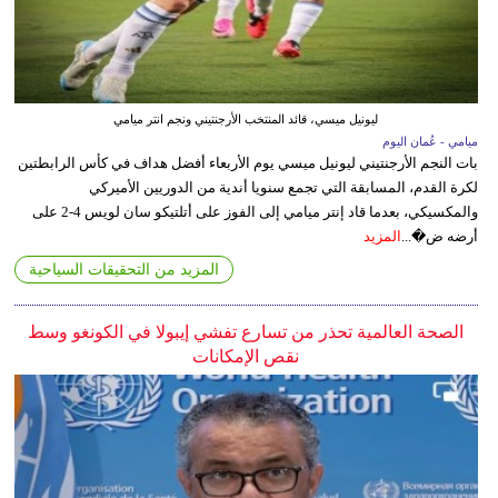
ليونيل ميسي، قائد المنتخب الأرجنتيني ونجم انتر ميامي
ميامي - عُمان اليوم
بات النجم الأرجنتيني ليونيل ميسي يوم الأربعاء أفضل هداف في كأس الرابطتين
لكرة القدم، المسابقة التي تجمع سنويا أندية من الدوريين الأميركي
والمكسيكي، بعدما قاد إنتر ميامي إلى الفوز على أتلتيكو سان لويس 4-2 على
أرضه ض�...
المزيد
المزيد من التحقيقات السياحية
الصحة العالمية تحذر من تسارع تفشي إيبولا في الكونغو وسط
نقص الإمكانات