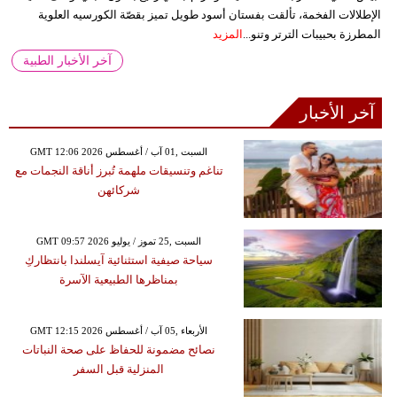
الإطلالات الفخمة، تألقت بفستان أسود طويل تميز بقصّة الكورسيه العلوية
المطرزة بحبيبات الترتر وتنو...
المزيد
آخر الأخبار الطبية
آخر الأخبار
GMT 12:06 2026 السبت ,01 آب / أغسطس
تناغم وتنسيقات ملهمة تُبرز أناقة النجمات مع
شركائهن
GMT 09:57 2026 السبت ,25 تموز / يوليو
سياحة صيفية استثنائية آيسلندا بانتظاركِ
بمناظرها الطبيعية الآسرة
GMT 12:15 2026 الأربعاء ,05 آب / أغسطس
نصائح مضمونة للحفاظ على صحة النباتات
المنزلية قبل السفر