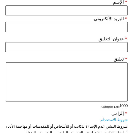
*
الإسم
فيديو
*
البريد الألكتروني
سيارات
*
عنوان التعليق
*
تعليق
: Characters Left
*
إلزامي
شروط الاستخدام
شروط النشر:
عدم الإساءة للكاتب أو للأشخاص أو للمقدسات أو مهاجمة الأديان
أو الذات الالهية. والابتعاد عن التحريض الطائفي والعنصري والشتائم.