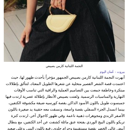
النجمة اللبنانية كارمن بصيبص
بيروت - عُمان اليوم
أبهرت النجمة اللبنانية كارمن بصيبص الجمهور مؤخراً بأحدث ظهور لها، حيث
اعتمدت قصة الشعر القصير متخلية عن شعرها الطويل المعتاد، لتتألق بإطلالات
مبتكرة وخاطفة جمعت بين التصاميم العملية والراقية التي تناسب الأوقات
النهارية والمناسبات الرسمية. ولفتت بصيبص الأنظار بإطلالة عصرية ارتدت فيها
جمبسوت طويل باللون الأسود الداكن بقصة كورسيه ضيقة مكشوفة الكتفين،
بينما انسدل الجزء السفلي بقصة واسعة، ونسقت معه حقيبة يد صغيرة باللون
الأصفر الزبدي ومجوهرات ذهبية ناعمة. وفي ظهور كاجوال آخر، ارتدت كنزة
تريكو باللون البيج الوردي بفتحة عنق مائلة كشفت عن أحد الكتفين، مع بنطال
أبيض عالي الخصر بقصة مستقيمة وحزام جلدي رفيع باللون البني. وعلى صعيد