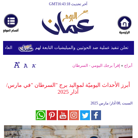
آخر تحديث GMT16:43:18
الرئيسية
أخبارعاجلة
رياضة
ثقافة
 تعلن تنفيذ عملية ضد الحوثيين والميليشيات التابعة لهم
العاصفة ال
إقتصاد
أبراج
»
إقرأ برجك اليومي - السرطان
فن
وموسيقى
أبرز الأحداث اليوميّة لمواليد برج "السرطان "في مارس/
آذار 2025
أزياء
السبت ,08 آذار/ مارس 2025
صحة
وتغذية
سياحة