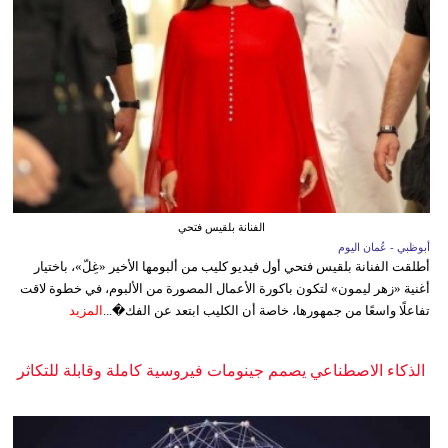
الفنانة بلقيس فتحي
أبوظبي - عُمان اليوم
أطلقت الفنانة بلقيس فتحي أول فيديو كليب من ألبومها الأخير «غِلّ»، باختيار
أغنية «زهر ليمون» لتكون باكورة الأعمال المصورة من الألبوم، في خطوة لاقت
تفاعلًا واسعًا من جمهورها، خاصة أن الكليب ابتعد عن الفك�...
المزيد
الذكاء الاصطناعي يصمم جينومات فيروسية كاملة وقابلة للتكاثر