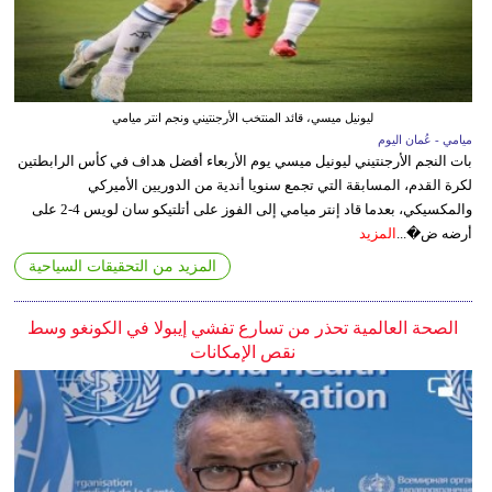
ليونيل ميسي، قائد المنتخب الأرجنتيني ونجم انتر ميامي
ميامي - عُمان اليوم
بات النجم الأرجنتيني ليونيل ميسي يوم الأربعاء أفضل هداف في كأس الرابطتين
لكرة القدم، المسابقة التي تجمع سنويا أندية من الدوريين الأميركي
والمكسيكي، بعدما قاد إنتر ميامي إلى الفوز على أتلتيكو سان لويس 4-2 على
أرضه ض�...
المزيد
المزيد من التحقيقات السياحية
الصحة العالمية تحذر من تسارع تفشي إيبولا في الكونغو وسط
نقص الإمكانات