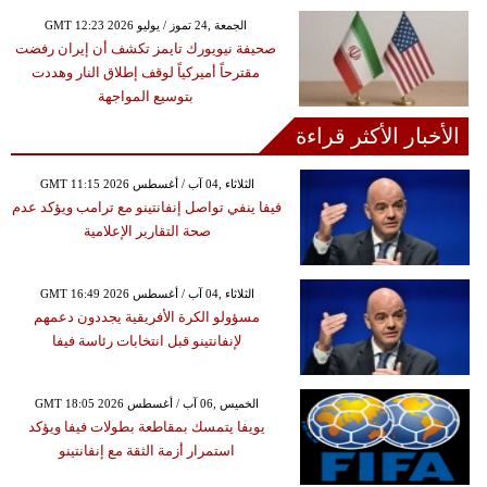
GMT 12:23 2026 الجمعة ,24 تموز / يوليو
صحيفة نيويورك تايمز تكشف أن إيران رفضت
مقترحاً أميركياً لوقف إطلاق النار وهددت
بتوسيع المواجهة
الأخبار الأكثر قراءة
GMT 11:15 2026 الثلاثاء ,04 آب / أغسطس
فيفا ينفي تواصل إنفانتينو مع ترامب ويؤكد عدم
صحة التقارير الإعلامية
GMT 16:49 2026 الثلاثاء ,04 آب / أغسطس
مسؤولو الكرة الأفريقية يجددون دعمهم
لإنفانتينو قبل انتخابات رئاسة فيفا
GMT 18:05 2026 الخميس ,06 آب / أغسطس
يويفا يتمسك بمقاطعة بطولات فيفا ويؤكد
استمرار أزمة الثقة مع إنفانتينو