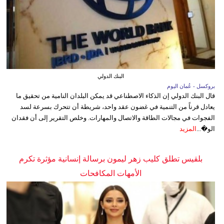
البنك الدولي
بروكسل - عُمان اليوم
قال البنك الدولي إن الذكاء الاصطناعي قد يمكن البلدان النامية من تحقيق ما
يعادل قرناً من التنمية في غضون عقد واحد، شريطة أن تتحرك بسرعة لسد
الفجوات في مجالات الطاقة والاتصال والمهارات. وخلص التقرير إلى أن فقدان
الو�...
المزيد
بلقيس تطلق كليب زهر ليمون برسالة إنسانية مؤثرة تكرم
الأمهات المكافحات