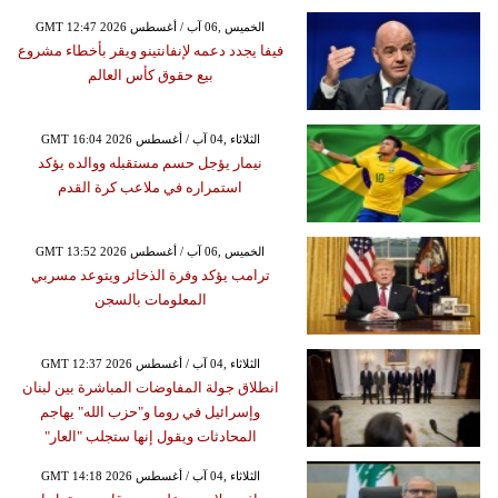
GMT 12:47 2026 الخميس ,06 آب / أغسطس
فيفا يجدد دعمه لإنفانتينو ويقر بأخطاء مشروع
بيع حقوق كأس العالم
GMT 16:04 2026 الثلاثاء ,04 آب / أغسطس
نيمار يؤجل حسم مستقبله ووالده يؤكد
استمراره في ملاعب كرة القدم
GMT 13:52 2026 الخميس ,06 آب / أغسطس
ترامب يؤكد وفرة الذخائر ويتوعد مسربي
المعلومات بالسجن
GMT 12:37 2026 الثلاثاء ,04 آب / أغسطس
انطلاق جولة المفاوضات المباشرة بين لبنان
وإسرائيل في روما و"حزب الله" يهاجم
المحادثات ويقول إنها ستجلب "العار"
GMT 14:18 2026 الثلاثاء ,04 آب / أغسطس