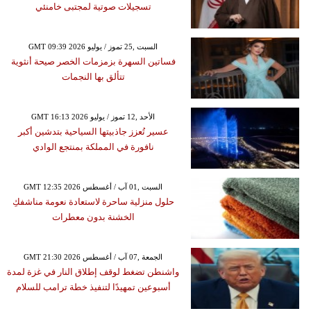
تسجيلات صوتية لمجتبى خامنئي
GMT 09:39 2026 السبت ,25 تموز / يوليو
فساتين السهرة بزمزمات الخصر صيحة أنثوية
تتألق بها النجمات
GMT 16:13 2026 الأحد ,12 تموز / يوليو
عسير تُعزز جاذبيتها السياحية بتدشين أكبر
نافورة في المملكة بمنتجع الوادي
GMT 12:35 2026 السبت ,01 آب / أغسطس
حلول منزلية ساحرة لاستعادة نعومة مناشفكِ
الخشنة بدون معطرات
GMT 21:30 2026 الجمعة ,07 آب / أغسطس
واشنطن تضغط لوقف إطلاق النار في غزة لمدة
أسبوعين تمهيدًا لتنفيذ خطة ترامب للسلام