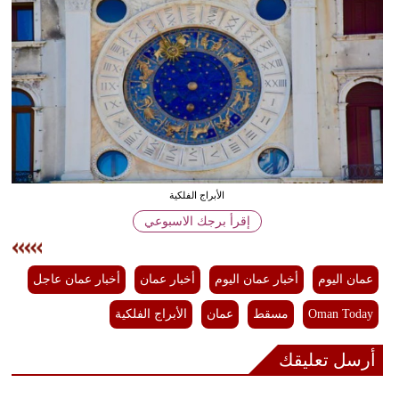
وسفر
ديكور
أخبار
إعلام
تعليم
الأبراج الفلكية
مرأة
إقرأ برجك الاسبوعي
علوم
وتكنولوجيا
عمان اليوم
أخبار عمان اليوم
أخبار عمان
أخبار عمان عاجل
بيئة
Oman Today
مسقط
عمان
الأبراج الفلكية
مدوَّنات
أرسل تعليقك
أبراج