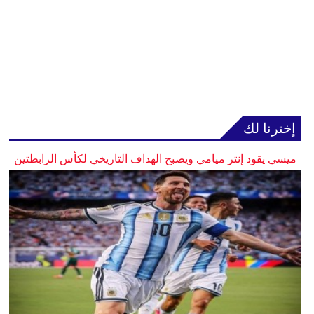
إخترنا لك
ميسي يقود إنتر ميامي ويصبح الهداف التاريخي لكأس الرابطتين