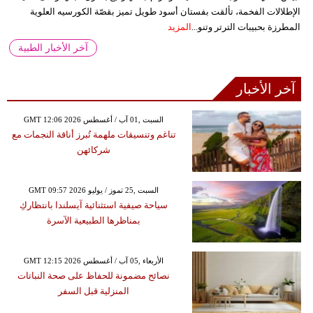
الإطلالات الفخمة، تألقت بفستان أسود طويل تميز بقصّة الكورسيه العلوية
المطرزة بحبيبات الترتر وتنو...
المزيد
آخر الأخبار الطبية
آخر الأخبار
GMT 12:06 2026 السبت ,01 آب / أغسطس
تناغم وتنسيقات ملهمة تُبرز أناقة النجمات مع
شركائهن
GMT 09:57 2026 السبت ,25 تموز / يوليو
سياحة صيفية استثنائية آيسلندا بانتظاركِ
بمناظرها الطبيعية الآسرة
GMT 12:15 2026 الأربعاء ,05 آب / أغسطس
نصائح مضمونة للحفاظ على صحة النباتات
المنزلية قبل السفر