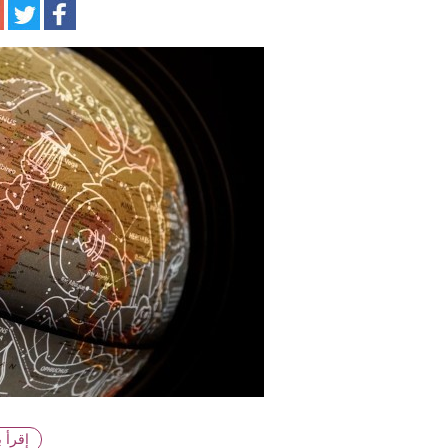
ا
إقرأ 