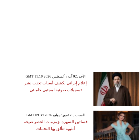
GMT 11:10 2026 الأحد ,02 آب / أغسطس
إعلام إيراني يكشف أسباب تجنب نشر
تسجيلات صوتية لمجتبى خامنئي
GMT 09:39 2026 السبت ,25 تموز / يوليو
فساتين السهرة بزمزمات الخصر صيحة
أنثوية تتألق بها النجمات