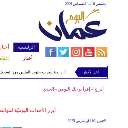
الخميس 6 آب / أغسطس 2026
الرئيسية
أخبار
أخبار
إعلام
راني
أخر الأخبار
زلزال بقوة 5.9 درجة يضرب جنوب الفلبين دون تسجيل ضحايا
أبراج
»
إقرأ برجك اليومي - الجدي
أبرز الأحداث اليوميّة لمواليد
الإثنين ,03 آذار/ مارس 2025