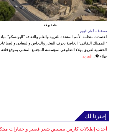
قلعة بهلاء
مسقط - عُمان اليوم
اعتمدت منظمة الأمم المتحدة للتربية والعلم والثقافة "اليونسكو" مباد
"الممتلك الثقافي" الخاصة بحرف الفخار والنحاس والمعادن والصناعات
الخشبية لفريق بهلاء التطوعي لمؤسسة المجتمع المحلي بموقع قلعة
بهلاء �...
المزيد
إخترنا لك
أحدث إطلالات كارمن بصيبص شعر قصير واختيارات مبتك