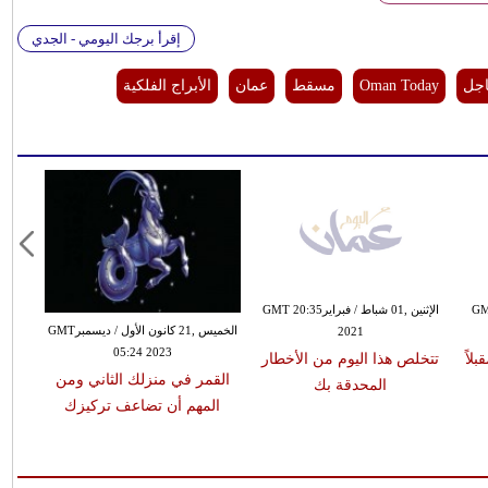
إقرأ برجك اليومي - الجدي
اجل
Oman Today
مسقط
عمان
الأبراج الفلكية
ن الأول / ديسمبرGMT
الإثنين ,01 شباط / فبرايرGMT 20:35
الخميس ,21 كانون الأول / ديسمبرGMT
2021
05:24 2023
لاً
تتخلص هذا اليوم من الأخطار
القمر في منزلك الثاني ومن
المحدقة بك
المهم أن تضاعف تركيزك