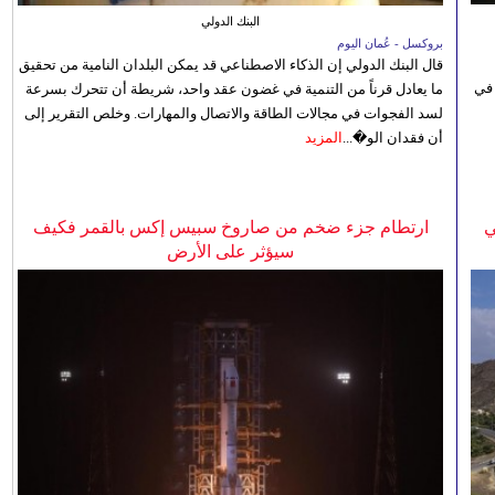
البنك الدولي
بروكسل - عُمان اليوم
قال البنك الدولي إن الذكاء الاصطناعي قد يمكن البلدان النامية من تحقيق
 في
ما يعادل قرناً من التنمية في غضون عقد واحد، شريطة أن تتحرك بسرعة
لسد الفجوات في مجالات الطاقة والاتصال والمهارات. وخلص التقرير إلى
أن فقدان الو�...
المزيد
ي
ارتطام جزء ضخم من صاروخ سبيس إكس بالقمر فكيف
سيؤثر على الأرض