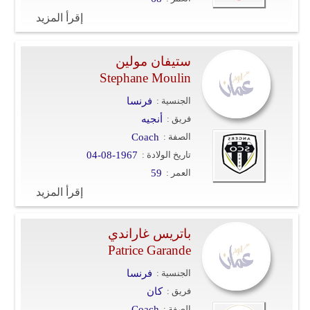
وسفر
إقرأ المزيد
ديكور
ستيفان مولين
أخبار
Stephane Moulin
إعلام
الجنسية :
فرنسا
فريق :
أنجيه
تعليم
الصفة :
Coach
تاريخ الولادة :
04-08-1967
مرأة
العمر :
59
علوم
إقرأ المزيد
وتكنولوجيا
باتريس غاراندي
بيئة
Patrice Garande
مدوَّنات
الجنسية :
فرنسا
فريق :
كان
أبراج
الصفة :
Coach