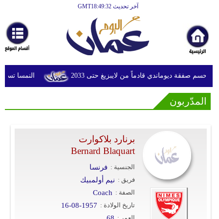
آخر تحديث GMT18:49:32
الرئيسية
أخبارعاجلة
رياضة
ثقافة
 يحسم صفقة ديوماندي قادماً من لايبزيغ حتى 2033
النمسا تسجل أعلى
إقتصاد
المدّربون
فن
وموسيقى
برنارد بلاكوارت
Bernard Blaquart
أزياء
الجنسية :
فرنسا
صحة
فريق :
نيم أولمبيك
وتغذية
الصفة :
Coach
تاريخ الولادة :
16-08-1957
سياحة
العمر :
68