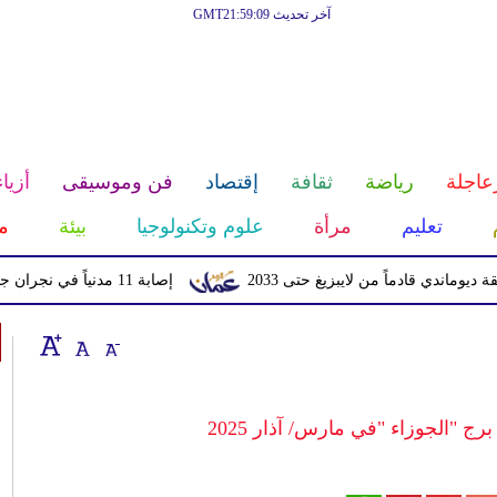
آخر تحديث GMT21:59:09
عاجلة
رياضة
ثقافة
إقتصاد
فن وموسيقى
أزياء
تعليم
مرأة
علوم وتكنولوجيا
بيئة
م
ادماً من لايبزيغ حتى 2033
إصابة 11 مدنياً في نجران جراء اعتداءات حوثية بالمقذوفات
برج "الجوزاء "في مارس/ آذار 2025