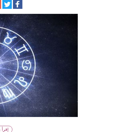
ا
إقرأ 