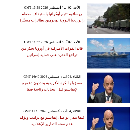
GMT 13:38 2026 الأحد ,02 آب / أغسطس
روساتوم تتهم أوكرانيا باستهداف محطة
زابوريجيا النووية بهجومين بطائرات مسيّرة
GMT 11:37 2026 الأحد ,02 آب / أغسطس
قائد القوات الأميركية في أوروبا يحذر من
تراجع القدرة على حماية إسرائيل
GMT 16:49 2026 الثلاثاء ,04 آب / أغسطس
مسؤولو الكرة الأفريقية يجددون دعمهم
لإنفانتينو قبل انتخابات رئاسة فيفا
GMT 11:15 2026 الثلاثاء ,04 آب / أغسطس
فيفا ينفي تواصل إنفانتينو مع ترامب ويؤكد
عدم صحة التقارير الإعلامية