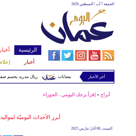
الجمعة 7 آب / أغسطس 2026
الرئيسية
أخبار
أخبار
إعلام
أخر الأخبار
وتحذيرات من أمطار غزيرة وفيضانات
ريال مدريد يحسم صفقة ديوماندي ق
أبراج
»
إقرأ برجك اليومي - الجوزاء
أبرز الأحداث اليوميّة لمواليد 
السبت ,08 آذار/ مارس 2025