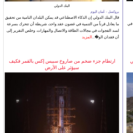
البنك الدولي
بروكسل - عُمان اليوم
قال البنك الدولي إن الذكاء الاصطناعي قد يمكن البلدان النامية من تحقيق
 في
ما يعادل قرناً من التنمية في غضون عقد واحد، شريطة أن تتحرك بسرعة
لسد الفجوات في مجالات الطاقة والاتصال والمهارات. وخلص التقرير إلى
أن فقدان الو�...
المزيد
ي
ارتطام جزء ضخم من صاروخ سبيس إكس بالقمر فكيف
سيؤثر على الأرض