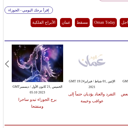
إقرأ برجك اليومي - الجوزاء
اجل
Oman Today
مسقط
عمان
الأبراج الفلكية
0 كانون الأول / ديسمبرGMT
الإثنين ,01 شباط / فبرايرGMT 19:24
الخميس ,21 كانون الأول / ديسمبرGMT
2021
05:10 2023
 بعض
التفرد والعناد يؤديان حتماً إلى
برج الجوزاء تبدو ساحرا
عواقب وخيمة
ومنفتحا