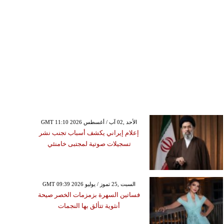
GMT 11:10 2026 الأحد ,02 آب / أغسطس
إعلام إيراني يكشف أسباب تجنب نشر
تسجيلات صوتية لمجتبى خامنئي
GMT 09:39 2026 السبت ,25 تموز / يوليو
فساتين السهرة بزمزمات الخصر صيحة
أنثوية تتألق بها النجمات