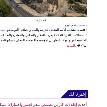
قلعة بهلاء
مسقط - عُمان اليوم
اعتمدت منظمة الأمم المتحدة للتربية والعلم والثقافة "اليونسكو" مباد
"الممتلك الثقافي" الخاصة بحرف الفخار والنحاس والمعادن والصناعات
الخشبية لفريق بهلاء التطوعي لمؤسسة المجتمع المحلي بموقع قلعة
بهلاء �...
المزيد
إخترنا لك
أحدث إطلالات كارمن بصيبص شعر قصير واختيارات مبتك