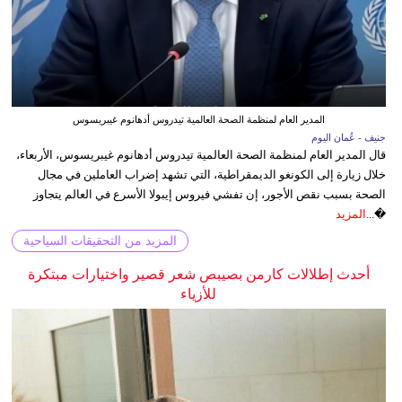
المدير العام لمنظمة الصحة العالمية تيدروس أدهانوم غيبريسوس
جنيف - عُمان اليوم
قال المدير العام لمنظمة الصحة العالمية تيدروس أدهانوم غيبريسوس، الأربعاء،
خلال زيارة إلى الكونغو الديمقراطية، التي تشهد إضراب العاملين في مجال
الصحة بسبب نقص الأجور، إن تفشي فيروس إيبولا الأسرع في العالم يتجاوز
�...
المزيد
المزيد من التحقيقات السياحية
أحدث إطلالات كارمن بصيبص شعر قصير واختيارات مبتكرة
للأزياء