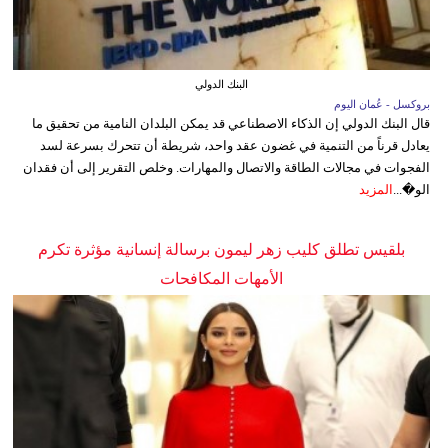
البنك الدولي
بروكسل - عُمان اليوم
قال البنك الدولي إن الذكاء الاصطناعي قد يمكن البلدان النامية من تحقيق ما
يعادل قرناً من التنمية في غضون عقد واحد، شريطة أن تتحرك بسرعة لسد
الفجوات في مجالات الطاقة والاتصال والمهارات. وخلص التقرير إلى أن فقدان
الو�...
المزيد
بلقيس تطلق كليب زهر ليمون برسالة إنسانية مؤثرة تكرم
الأمهات المكافحات