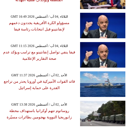
GMT 16:49 2026 الثلاثاء ,04 آب / أغسطس
مسؤولو الكرة الأفريقية يجددون دعمهم
لإنفانتينو قبل انتخابات رئاسة فيفا
GMT 11:15 2026 الثلاثاء ,04 آب / أغسطس
فيفا ينفي تواصل إنفانتينو مع ترامب ويؤكد عدم
صحة التقارير الإعلامية
GMT 11:37 2026 الأحد ,02 آب / أغسطس
قائد القوات الأميركية في أوروبا يحذر من تراجع
القدرة على حماية إسرائيل
GMT 13:38 2026 الأحد ,02 آب / أغسطس
روساتوم تتهم أوكرانيا باستهداف محطة
زابوريجيا النووية بهجومين بطائرات مسيّرة