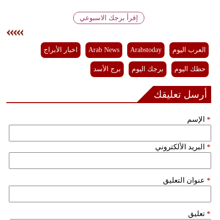
فيديو
إقرأ برجك الاسبوعي
سيارات
العرب اليوم
Arabstoday
Arab News
اخبار الأبراج
حظك اليوم
برجك اليوم
برج الأسد
أرسل تعليقك
*
الإسم
*
البريد الألكتروني
*
عنوان التعليق
*
تعليق