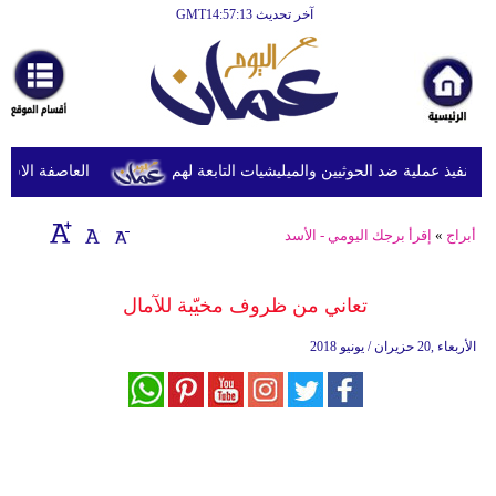
آخر تحديث GMT14:57:13
الرئيسية
أخبارعاجلة
رياضة
ثقافة
نفيذ عملية ضد الحوثيين والميليشيات التابعة لهم
العاصفة الاستوائي
إقتصاد
أبراج
»
إقرأ برجك اليومي - الأسد
فن
وموسيقى
تعاني من ظروف مخيّبة للآمال
أزياء
الأربعاء ,20 حزيران / يونيو 2018
صحة
وتغذية
سياحة