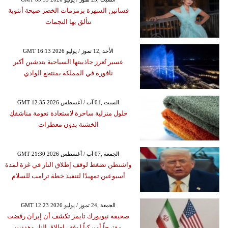
فساتين السهرة بزمزمات الخصر صيحة أنثوية
تتألق بها النجمات
GMT 16:13 2026 الأحد ,12 تموز / يوليو
عسير تُعزز جاذبيتها السياحية بتدشين أكبر
نافورة في المملكة بمنتجع الوادي
GMT 12:35 2026 السبت ,01 آب / أغسطس
حلول منزلية ساحرة لاستعادة نعومة مناشفكِ
الخشنة بدون معطرات
GMT 21:30 2026 الجمعة ,07 آب / أغسطس
واشنطن تضغط لوقف إطلاق النار في غزة لمدة
أسبوعين تمهيدًا لتنفيذ خطة ترامب للسلام
GMT 12:23 2026 الجمعة ,24 تموز / يوليو
صحيفة نيويورك تايمز تكشف أن إيران رفضت
مقترحاً أميركياً لوقف إطلاق النار وهددت