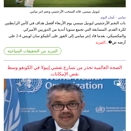
ليونيل ميسي، قائد المنتخب الأرجنتيني ونجم انتر ميامي
ميامي - عُمان اليوم
بات النجم الأرجنتيني ليونيل ميسي يوم الأربعاء أفضل هداف في كأس الرابطتين
لكرة القدم، المسابقة التي تجمع سنويا أندية من الدوريين الأميركي
والمكسيكي، بعدما قاد إنتر ميامي إلى الفوز على أتلتيكو سان لويس 4-2 على
أرضه ض�...
المزيد
المزيد من التحقيقات السياحية
الصحة العالمية تحذر من تسارع تفشي إيبولا في الكونغو وسط
نقص الإمكانات