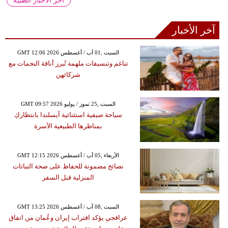
آخر الأخبار الطبية
آخر الأخبار
GMT 12:06 2026 السبت ,01 آب / أغسطس
تناغم وتنسيقات ملهمة تُبرز أناقة النجمات مع
شركائهن
GMT 09:57 2026 السبت ,25 تموز / يوليو
سياحة صيفية استثنائية آيسلندا بانتظاركِ
بمناظرها الطبيعية الآسرة
GMT 12:15 2026 الأربعاء ,05 آب / أغسطس
نصائح مضمونة للحفاظ على صحة النباتات
المنزلية قبل السفر
GMT 13:25 2026 السبت ,08 آب / أغسطس
عراقجي يؤكد اقتراب إيران وعُمان من اتفاق