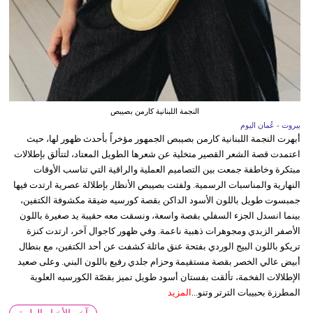
النجمة اللبنانية كارمن بصيبص
بيروت - عُمان اليوم
أبهرت النجمة اللبنانية كارمن بصيبص الجمهور مؤخراً بأحدث ظهور لها، حيث
اعتمدت قصة الشعر القصير متخلية عن شعرها الطويل المعتاد، لتتألق بإطلالات
مبتكرة وخاطفة جمعت بين التصاميم العملية والراقية التي تناسب الأوقات
النهارية والمناسبات الرسمية. ولفتت بصيبص الأنظار بإطلالة عصرية ارتدت فيها
جمبسوت طويل باللون الأسود الداكن بقصة كورسيه ضيقة مكشوفة الكتفين،
بينما انسدل الجزء السفلي بقصة واسعة، ونسقت معه حقيبة يد صغيرة باللون
الأصفر الزبدي ومجوهرات ذهبية ناعمة. وفي ظهور كاجوال آخر، ارتدت كنزة
تريكو باللون البيج الوردي بفتحة عنق مائلة كشفت عن أحد الكتفين، مع بنطال
أبيض عالي الخصر بقصة مستقيمة وحزام جلدي رفيع باللون البني. وعلى صعيد
الإطلالات الفخمة، تألقت بفستان أسود طويل تميز بقصّة الكورسيه العلوية
المطرزة بحبيبات الترتر وتنو...
المزيد