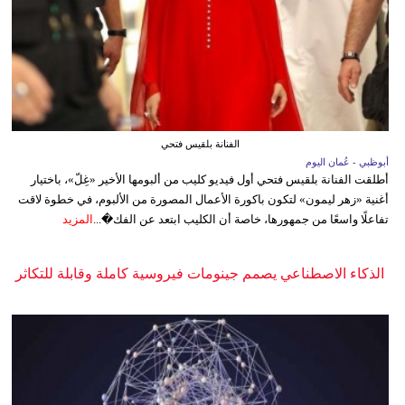
الفنانة بلقيس فتحي
أبوظبي - عُمان اليوم
أطلقت الفنانة بلقيس فتحي أول فيديو كليب من ألبومها الأخير «غِلّ»، باختيار
أغنية «زهر ليمون» لتكون باكورة الأعمال المصورة من الألبوم، في خطوة لاقت
تفاعلًا واسعًا من جمهورها، خاصة أن الكليب ابتعد عن الفك�...
المزيد
الذكاء الاصطناعي يصمم جينومات فيروسية كاملة وقابلة للتكاثر