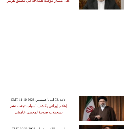
على مسار مؤقت للملاحة في مضيق هرمز
GMT 11:10 2026 الأحد ,02 آب / أغسطس
إعلام إيراني يكشف أسباب تجنب نشر
تسجيلات صوتية لمجتبى خامنئي
GMT 09:39 2026 السبت ,25 تموز / يوليو