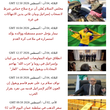
GMT 12:50 2026 الثلاثاء ,04 آب / أغسطس
مجلس السلام يُعلن أن نزع سلاح حماس شرط
لانسحاب إسرائيل وبيان ثلاثي يدين الانتهاكات
في غزة
GMT 16:04 2026 الثلاثاء ,04 آب / أغسطس
نيمار يؤجل حسم مستقبله ووالده يؤكد
استمراره في ملاعب كرة القدم
GMT 12:37 2026 الثلاثاء ,04 آب / أغسطس
انطلاق جولة المفاوضات المباشرة بين لبنان
وإسرائيل في روما و"حزب الله" يهاجم
المحادثات ويقول إنها ستجلب "العار"
GMT 14:18 2026 الثلاثاء ,04 آب / أغسطس
نواف سلام يرد على نعيم قاسم ويقول إن
العون الأكبر لإسرائيل قدمه من تفرد بقرار
الحرب
GMT 09:59 2026 الأحد ,02 آب / أغسطس
سعر الذهب في سلطنة عمان اليوم الأحد 02