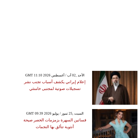
GMT 11:10 2026 الأحد ,02 آب / أغسطس
إعلام إيراني يكشف أسباب تجنب نشر
تسجيلات صوتية لمجتبى خامنئي
GMT 09:39 2026 السبت ,25 تموز / يوليو
فساتين السهرة بزمزمات الخصر صيحة
أنثوية تتألق بها النجمات