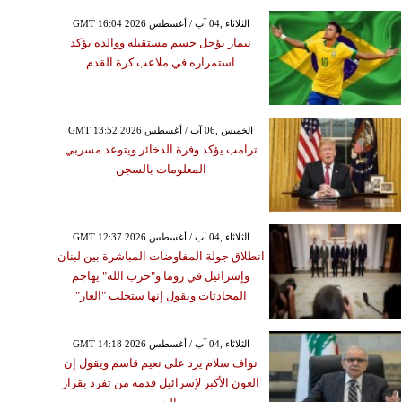
GMT 16:04 2026 الثلاثاء ,04 آب / أغسطس
نيمار يؤجل حسم مستقبله ووالده يؤكد
استمراره في ملاعب كرة القدم
GMT 13:52 2026 الخميس ,06 آب / أغسطس
ترامب يؤكد وفرة الذخائر ويتوعد مسربي
المعلومات بالسجن
GMT 12:37 2026 الثلاثاء ,04 آب / أغسطس
انطلاق جولة المفاوضات المباشرة بين لبنان
وإسرائيل في روما و"حزب الله" يهاجم
المحادثات ويقول إنها ستجلب "العار"
GMT 14:18 2026 الثلاثاء ,04 آب / أغسطس
نواف سلام يرد على نعيم قاسم ويقول إن
العون الأكبر لإسرائيل قدمه من تفرد بقرار