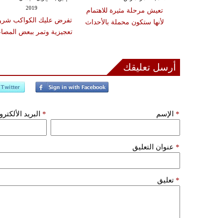
2019
مخيّبة للآمال
تعيش مرحلة مثيرة للاهتمام
تفرض عليك الكواكب شروط
 التأخير
لأنها ستكون محملة بالأحداث
تعجيزية وتمر ببعض المصا
أرسل تعليقك
*
الإسم
*
البريد الألكتر
*
عنوان التعليق
*
تعليق