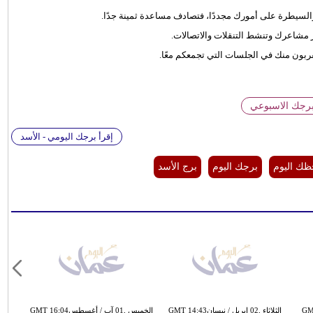
 مشاعرك وتنشط التنقلات والاتصالات.
قربون منك في الجلسات التي تجمعكم معًا.
برجك الاسبوعي
إقرأ برجك اليومي - الأسد
ك اليوم
برجك اليوم
برج الأسد
GMT 12:34
الثلاثاء ,02 إبريل / نيسانGMT 14:43
الخميس ,01 آب / أغسطسGMT 16:04