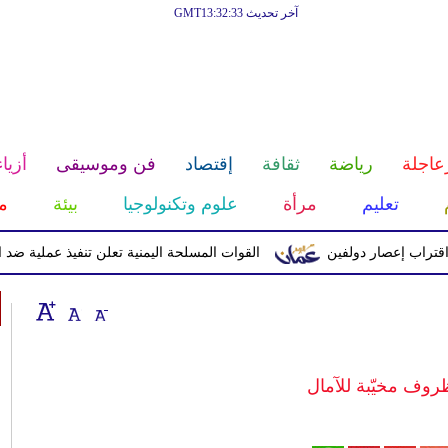
آخر تحديث GMT13:32:33
عاجلة
رياضة
ثقافة
إقتصاد
فن وموسيقى
أزياء
تعليم
مرأة
علوم وتكنولوجيا
بيئة
م
إعصار دولفين
القوات المسلحة اليمنية تعلن تنفيذ عملية ضد الحوثيين 
روف مخيّبة للآمال