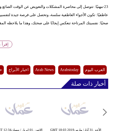
23-مهنيًا: تتوصل إلى محاصرة المشكلات والتعويض عن الوقت الضائع والسيطرة على أمورك مجددًا، فتصادف مساعدة ثمينة جدًا.
عاطفيًا: تكون الأجواء العاطفية سلسة، وتحصل على فرصة جيدة لتفسير
صحيًا: نفسيتك المرتاحة تنعكس إيجابًا على صحتك، وهذا ما يلاحظه الم
إقرأ 
العرب اليوم
Arabstoday
Arab News
اخبار الأبراج
حظ
أخبار ذات صلة
الأحد ,31 آذار/ مارسGMT 18:03 2019
الإثنين ,01 إبريل / نيسان