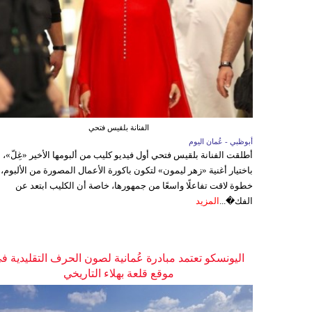
الفنانة بلقيس فتحي
أبوظبي - عُمان اليوم
أطلقت الفنانة بلقيس فتحي أول فيديو كليب من ألبومها الأخير «غِلّ»،
باختيار أغنية «زهر ليمون» لتكون باكورة الأعمال المصورة من الألبوم،
خطوة لاقت تفاعلًا واسعًا من جمهورها، خاصة أن الكليب ابتعد عن
الفك�...
المزيد
اليونسكو تعتمد مبادرة عُمانية لصون الحرف التقليدية ف
موقع قلعة بهلاء التاريخي