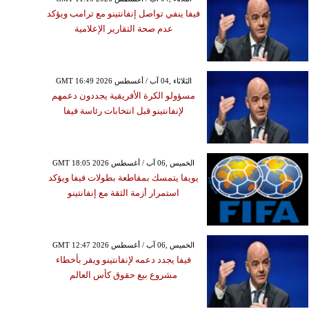
فيفا ينفي تواصل إنفانتينو مع ترامب ويؤكد
عدم صحة التقارير الإعلامية
GMT 16:49 2026 الثلاثاء ,04 آب / أغسطس
مسؤولو الكرة الأفريقية يجددون دعمهم
لإنفانتينو قبل انتخابات رئاسة فيفا
GMT 18:05 2026 الخميس ,06 آب / أغسطس
يويفا يتمسك بمقاطعة بطولات فيفا ويؤكد
استمرار أزمة الثقة مع إنفانتينو
GMT 12:47 2026 الخميس ,06 آب / أغسطس
فيفا يجدد دعمه لإنفانتينو ويقر بأخطاء
مشروع بيع حقوق كأس العالم