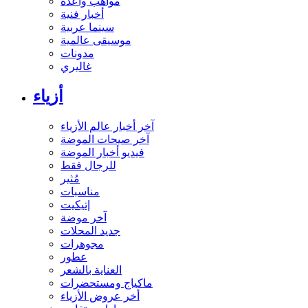
مواهب واعدة
أخبار فنية
سينما عربية
موسيقى عالمية
مدونات
غاليري
أزياء
آخر أخبار عالم الأزياء
آخر صيحات الموضة
فيديو أخبار الموضة
للرجال فقط
مُثير
مناسبات
إتيكيت
آخر موضة
جديد المحلات
مجوهرات
عطور
العناية بالشعر
ماكياج ومستحضرات
أخر عروض الأزياء