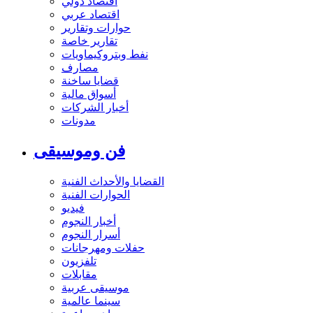
اقتصاد دولي
اقتصاد عربي
حوارات وتقارير
تقارير خاصة
نفط وبتروكيماويات
مصارف
قضايا ساخنة
أسواق مالية
أخبار الشركات
مدونات
فن وموسيقى
القضايا والأحداث الفنية
الحوارات الفنية
فيديو
أخبار النجوم
أسرار النجوم
حفلات ومهرجانات
تلفزيون
مقابلات
موسيقى عربية
سينما عالمية