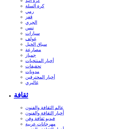
كرة اليد
كرة السلة
رمي
قفز
الجري
تنس
سيارات
غولف
سباق الخيل
مصارعة
جمباز
أخبار المنتخبات
تحقيقات
مدونات
أخبار المحترفين
غاليري
ثقافة
عالم الثقافة والفنون
أخبار الثقافة والفنون
فيديو ثقافة وفن
مهرجانات عربية