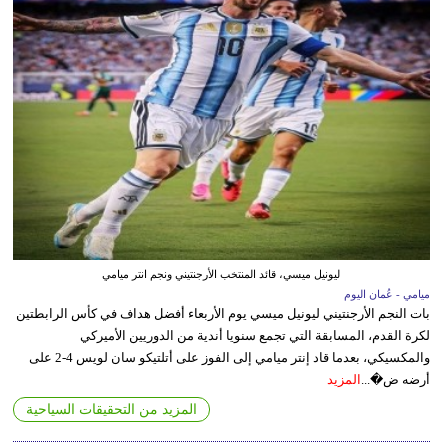
ليونيل ميسي، قائد المنتخب الأرجنتيني ونجم انتر ميامي
ميامي - عُمان اليوم
بات النجم الأرجنتيني ليونيل ميسي يوم الأربعاء أفضل هداف في كأس الرابطتين
لكرة القدم، المسابقة التي تجمع سنويا أندية من الدوريين الأميركي
والمكسيكي، بعدما قاد إنتر ميامي إلى الفوز على أتلتيكو سان لويس 4-2 على
أرضه ض�...
المزيد
المزيد من التحقيقات السياحية