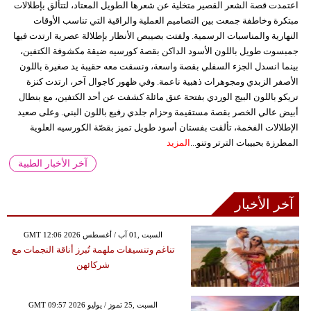
اعتمدت قصة الشعر القصير متخلية عن شعرها الطويل المعتاد، لتتألق بإطلالات
مبتكرة وخاطفة جمعت بين التصاميم العملية والراقية التي تناسب الأوقات
النهارية والمناسبات الرسمية. ولفتت بصيبص الأنظار بإطلالة عصرية ارتدت فيها
جمبسوت طويل باللون الأسود الداكن بقصة كورسيه ضيقة مكشوفة الكتفين،
بينما انسدل الجزء السفلي بقصة واسعة، ونسقت معه حقيبة يد صغيرة باللون
الأصفر الزبدي ومجوهرات ذهبية ناعمة. وفي ظهور كاجوال آخر، ارتدت كنزة
تريكو باللون البيج الوردي بفتحة عنق مائلة كشفت عن أحد الكتفين، مع بنطال
أبيض عالي الخصر بقصة مستقيمة وحزام جلدي رفيع باللون البني. وعلى صعيد
الإطلالات الفخمة، تألقت بفستان أسود طويل تميز بقصّة الكورسيه العلوية
المطرزة بحبيبات الترتر وتنو...
المزيد
آخر الأخبار الطبية
آخر الأخبار
GMT 12:06 2026 السبت ,01 آب / أغسطس
تناغم وتنسيقات ملهمة تُبرز أناقة النجمات مع
شركائهن
GMT 09:57 2026 السبت ,25 تموز / يوليو