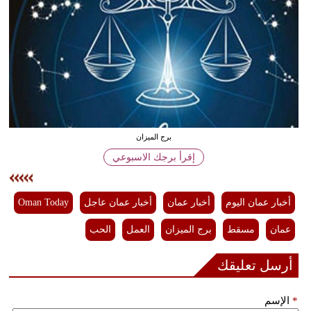
وسفر
ديكور
أخبار
إعلام
تعليم
برج الميزان
إقرأ برجك الاسبوعي
مرأة
علوم
أخبار عمان اليوم
أخبار عمان
أخبار عمان عاجل
Oman Today
وتكنولوجيا
عمان
مسقط
برج الميزان
العمل
الحب
بيئة
أرسل تعليقك
مدوَّنات
أبراج
*
الإسم