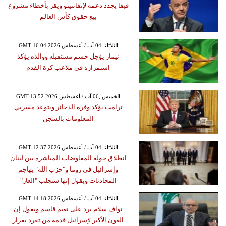
فيفا يجدد دعمه لإنفانتينو ويقر بأخطاء مشروع
بيع حقوق كأس العالم
GMT 16:04 2026 الثلاثاء ,04 آب / أغسطس
نيمار يؤجل حسم مستقبله ووالده يؤكد
استمراره في ملاعب كرة القدم
GMT 13:52 2026 الخميس ,06 آب / أغسطس
ترامب يؤكد وفرة الذخائر ويتوعد مسربي
المعلومات بالسجن
GMT 12:37 2026 الثلاثاء ,04 آب / أغسطس
انطلاق جولة المفاوضات المباشرة بين لبنان
وإسرائيل في روما و"حزب الله" يهاجم
المحادثات ويقول إنها ستجلب "العار"
GMT 14:18 2026 الثلاثاء ,04 آب / أغسطس
نواف سلام يرد على نعيم قاسم ويقول إن
العون الأكبر لإسرائيل قدمه من تفرد بقرار