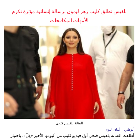
بلقيس تطلق كليب زهر ليمون برسالة إنسانية مؤثرة تكرم
الأمهات المكافحات
الفنانة بلقيس فتحي
أبوظبي - عُمان اليوم
أطلقت الفنانة بلقيس فتحي أول فيديو كليب من ألبومها الأخير «غِلّ»، باختيار