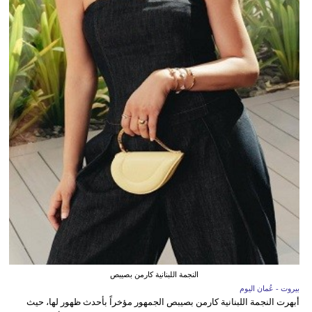
النجمة اللبنانية كارمن بصيبص
بيروت - عُمان اليوم
أبهرت النجمة اللبنانية كارمن بصيبص الجمهور مؤخراً بأحدث ظهور لها، حيث