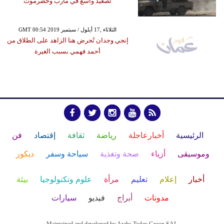
تصعيد واسع في مأرب وحضرموت
GMT 00:54 2019 الثلاثاء ,17 أيلول / سبتمبر
إنجي وجدان تُحرض هنا الزاهد على الطلاق من
أحمد فهمي بسبب الغيرة
الرئيسية
أخبارعاجلة
رياضة
ثقافة
إقتصاد
فن
وموسيقى
أزياء
صحة وتغذية
سياحة وسفر
ديكور
أخبار
إعلام
تعليم
مرأة
علوم وتكنولوجيا
بيئة
مدونات
أبراج
فيديو
سيارات
Maintained and developed by Arabs Today Group SAL