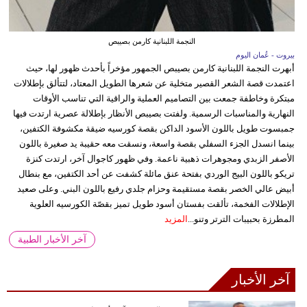
النجمة اللبنانية كارمن بصيبص
بيروت - عُمان اليوم
أبهرت النجمة اللبنانية كارمن بصيبص الجمهور مؤخراً بأحدث ظهور لها، حيث
اعتمدت قصة الشعر القصير متخلية عن شعرها الطويل المعتاد، لتتألق بإطلالات
مبتكرة وخاطفة جمعت بين التصاميم العملية والراقية التي تناسب الأوقات
النهارية والمناسبات الرسمية. ولفتت بصيبص الأنظار بإطلالة عصرية ارتدت فيها
جمبسوت طويل باللون الأسود الداكن بقصة كورسيه ضيقة مكشوفة الكتفين،
بينما انسدل الجزء السفلي بقصة واسعة، ونسقت معه حقيبة يد صغيرة باللون
الأصفر الزبدي ومجوهرات ذهبية ناعمة. وفي ظهور كاجوال آخر، ارتدت كنزة
تريكو باللون البيج الوردي بفتحة عنق مائلة كشفت عن أحد الكتفين، مع بنطال
أبيض عالي الخصر بقصة مستقيمة وحزام جلدي رفيع باللون البني. وعلى صعيد
الإطلالات الفخمة، تألقت بفستان أسود طويل تميز بقصّة الكورسيه العلوية
المطرزة بحبيبات الترتر وتنو...
المزيد
آخر الأخبار الطبية
آخر الأخبار