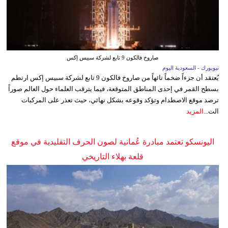
صاروخ فالكون 9 تابع لشركة سبيس إكس
نيويورك - السعودية اليوم
يُعتقد أن جزءاً ضخماً تائهاً من صاروخ فالكون 9 تابع لشركة سبيس إكس ارتطم
بسطح القمر في إحدى المناطق المتوقعة، فيما يترقب العلماء حول العالم صوراً
ترصد موقع الاصطدام وتؤكد وقوعه بشكل نهائي، حيث تعذر على المركبات
الت...
المزيد
اليونسكو تعتمد مبادرة عُمانية لصون الحرف التقليدية في موقع
قلعة بهلاء التاريخي