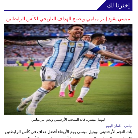
إخترنا لك
ميسي يقود إنتر ميامي ويصبح الهداف التاريخي لكأس الرابطتين
ليونيل ميسي، قائد المنتخب الأرجنتيني ونجم انتر ميامي
ميامي - عُمان اليوم
بات النجم الأرجنتيني ليونيل ميسي يوم الأربعاء أفضل هداف في كأس الرابطتين