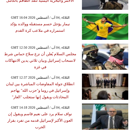
الأحمر والبحرية اليمنية تنقذ الطاقم بالكامل
GMT 16:04 2026 الثلاثاء ,04 آب / أغسطس
نيمار يؤجل حسم مستقبله ووالده يؤكد
استمراره في ملاعب كرة القدم
GMT 12:50 2026 الثلاثاء ,04 آب / أغسطس
مجلس السلام يُعلن أن نزع سلاح حماس شرط
لانسحاب إسرائيل وبيان ثلاثي يدين الانتهاكات
في غزة
GMT 12:37 2026 الثلاثاء ,04 آب / أغسطس
انطلاق جولة المفاوضات المباشرة بين لبنان
وإسرائيل في روما و"حزب الله" يهاجم
المحادثات ويقول إنها ستجلب "العار"
GMT 14:18 2026 الثلاثاء ,04 آب / أغسطس
نواف سلام يرد على نعيم قاسم ويقول إن
العون الأكبر لإسرائيل قدمه من تفرد بقرار
الحرب