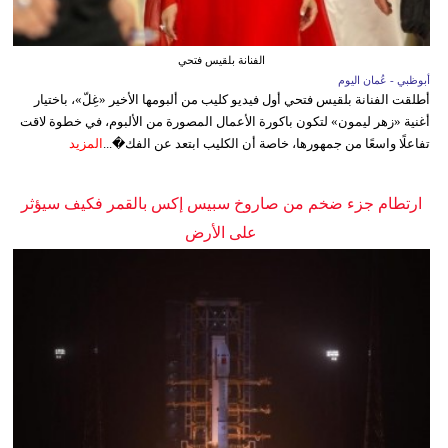
الفنانة بلقيس فتحي
أبوظبي - عُمان اليوم
أطلقت الفنانة بلقيس فتحي أول فيديو كليب من ألبومها الأخير «غِلّ»، باختيار
أغنية «زهر ليمون» لتكون باكورة الأعمال المصورة من الألبوم، في خطوة لاقت
تفاعلًا واسعًا من جمهورها، خاصة أن الكليب ابتعد عن الفك�...
المزيد
ارتطام جزء ضخم من صاروخ سبيس إكس بالقمر فكيف سيؤثر
على الأرض