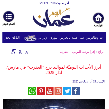
آخر تحديث GMT21:37:08
الرئيسية
أخبارعاجلة
رياضة
ثقافة
وطائرتين على صلة بالحرس الثوري الإيراني
اليابان تحذر من ال
إقتصاد
أبراج
»
إقرأ برجك اليومي - العقرب
فن
وموسيقى
أبرز الأحداث اليوميّة لمواليد برج "العقرب" في مارس/
آذار 2025
أزياء
الإثنين ,03 آذار/ مارس 2025
صحة
وتغذية
سياحة