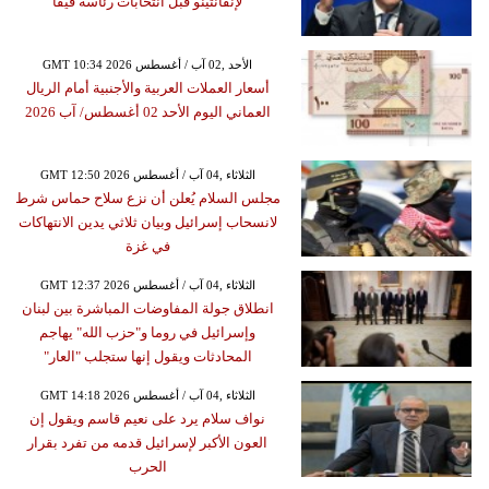
لإنفانتينو قبل انتخابات رئاسة فيفا
GMT 10:34 2026 الأحد ,02 آب / أغسطس
أسعار العملات العربية والأجنبية أمام الريال
العماني اليوم الأحد 02 أغسطس/ آب 2026
GMT 12:50 2026 الثلاثاء ,04 آب / أغسطس
مجلس السلام يُعلن أن نزع سلاح حماس شرط
لانسحاب إسرائيل وبيان ثلاثي يدين الانتهاكات
في غزة
GMT 12:37 2026 الثلاثاء ,04 آب / أغسطس
انطلاق جولة المفاوضات المباشرة بين لبنان
وإسرائيل في روما و"حزب الله" يهاجم
المحادثات ويقول إنها ستجلب "العار"
GMT 14:18 2026 الثلاثاء ,04 آب / أغسطس
نواف سلام يرد على نعيم قاسم ويقول إن
العون الأكبر لإسرائيل قدمه من تفرد بقرار
الحرب