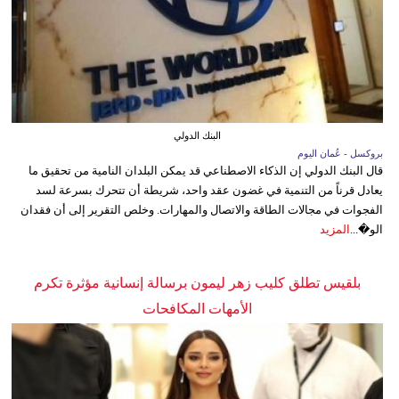
البنك الدولي
بروكسل - عُمان اليوم
قال البنك الدولي إن الذكاء الاصطناعي قد يمكن البلدان النامية من تحقيق ما
يعادل قرناً من التنمية في غضون عقد واحد، شريطة أن تتحرك بسرعة لسد
الفجوات في مجالات الطاقة والاتصال والمهارات. وخلص التقرير إلى أن فقدان
الو�...
المزيد
بلقيس تطلق كليب زهر ليمون برسالة إنسانية مؤثرة تكرم
الأمهات المكافحات