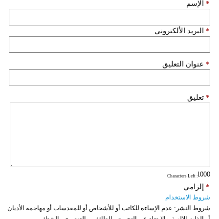
*
الإسم
فيديو
*
البريد الألكتروني
سيارات
*
عنوان التعليق
*
تعليق
: Characters Left
*
إلزامي
شروط الاستخدام
شروط النشر:
عدم الإساءة للكاتب أو للأشخاص أو للمقدسات أو مهاجمة الأديان
أو الذات الالهية. والابتعاد عن التحريض الطائفي والعنصري والشتائم.