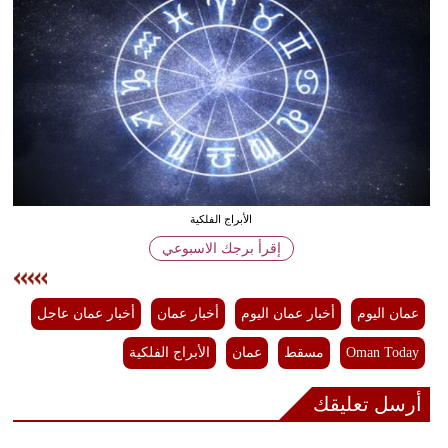
وسفر
ديكور
أخبار
إعلام
تعليم
الأبراج الفلكية
مرأة
إقرأ برجك الاسبوعي
علوم
وتكنولوجيا
عمان اليوم
أخبار عمان اليوم
أخبار عمان
أخبار عمان عاجل
بيئة
Oman Today
مسقط
عمان
الأبراج الفلكية
مدوَّنات
أرسل تعليقك
أبراج