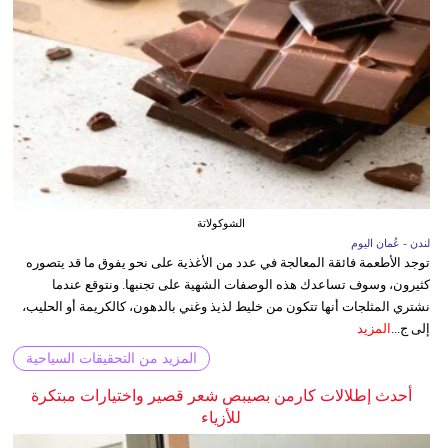
الشوكولاتة
لندن - عُمان اليوم
توجد الأطعمة فائقة المعالجة في عدد من الأغذية على نحو يفوق ما قد يتصوره
كثيرون، وسوف تساعدك هذه الوصفات الشهية على تجنبها. ونتوقع عندما
نشتري المثلجات أنها تتكون من خليط لذيذ وغني بالدهون، كالكريمة أو الحليب،
إلى ج...
المزيد
المزيد من التحقيقات السياحية
أحدث إطلالات كارمن بصيبص شعر قصير واختيارات مبتكرة
للأزياء