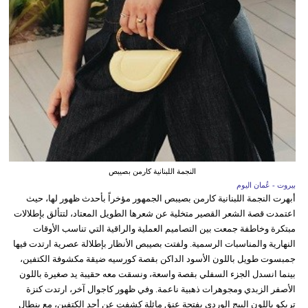
النجمة اللبنانية كارمن بصيبص
بيروت - عُمان اليوم
أبهرت النجمة اللبنانية كارمن بصيبص الجمهور مؤخراً بأحدث ظهور لها، حيث
اعتمدت قصة الشعر القصير متخلية عن شعرها الطويل المعتاد، لتتألق بإطلالات
مبتكرة وخاطفة جمعت بين التصاميم العملية والراقية التي تناسب الأوقات
النهارية والمناسبات الرسمية. ولفتت بصيبص الأنظار بإطلالة عصرية ارتدت فيها
جمبسوت طويل باللون الأسود الداكن بقصة كورسيه ضيقة مكشوفة الكتفين،
بينما انسدل الجزء السفلي بقصة واسعة، ونسقت معه حقيبة يد صغيرة باللون
الأصفر الزبدي ومجوهرات ذهبية ناعمة. وفي ظهور كاجوال آخر، ارتدت كنزة
تريكو باللون البيج الوردي بفتحة عنق مائلة كشفت عن أحد الكتفين، مع بنطال