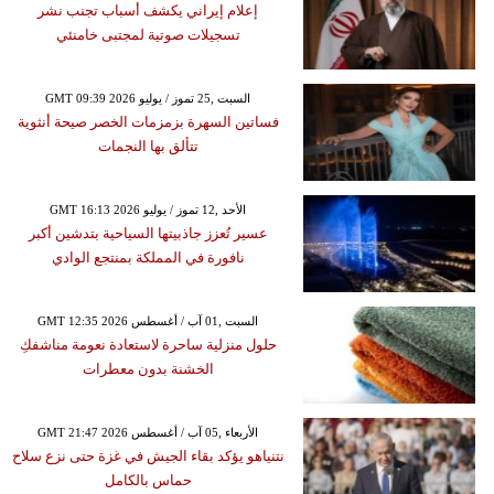
إعلام إيراني يكشف أسباب تجنب نشر
تسجيلات صوتية لمجتبى خامنئي
GMT 09:39 2026 السبت ,25 تموز / يوليو
فساتين السهرة بزمزمات الخصر صيحة أنثوية
تتألق بها النجمات
GMT 16:13 2026 الأحد ,12 تموز / يوليو
عسير تُعزز جاذبيتها السياحية بتدشين أكبر
نافورة في المملكة بمنتجع الوادي
GMT 12:35 2026 السبت ,01 آب / أغسطس
حلول منزلية ساحرة لاستعادة نعومة مناشفكِ
الخشنة بدون معطرات
GMT 21:47 2026 الأربعاء ,05 آب / أغسطس
نتنياهو يؤكد بقاء الجيش في غزة حتى نزع سلاح
حماس بالكامل