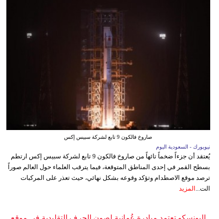
صاروخ فالكون 9 تابع لشركة سبيس إكس
نيويورك - السعودية اليوم
يُعتقد أن جزءاً ضخماً تائهاً من صاروخ فالكون 9 تابع لشركة سبيس إكس ارتطم
بسطح القمر في إحدى المناطق المتوقعة، فيما يترقب العلماء حول العالم صوراً
ترصد موقع الاصطدام وتؤكد وقوعه بشكل نهائي، حيث تعذر على المركبات
الت...
المزيد
اليونسكو تعتمد مبادرة عُمانية لصون الحرف التقليدية في موقع