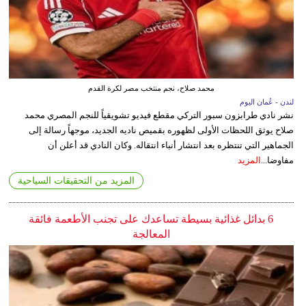
محمد صلاح، نجم منتخب مصر لكرة القدم
لندن - عُمان اليوم
نشر نادي طرابزون سبور التركي مقطع فيديو تشويقياً للنجم المصري محمد
صلاح يوثق اللحظات الأولى لظهوره بقميص ناديه الجديد، موجهاً رسالة إلى
الجماهير التي تنتظره بعد انتشار أنباء انتقاله. وكان النادي قد أعلن أن
مفاوضا...
المزيد
المزيد من التحقيقات السياحية
6 بدائل غذائية بسيطة تساعدك على تجنب الأطعمة فائقة
المعالجة