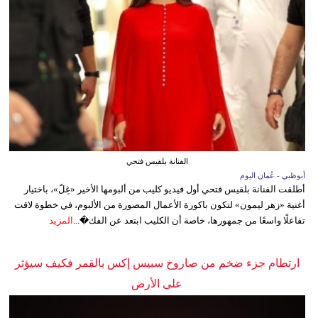
الفنانة بلقيس فتحي
أبوظبي - عُمان اليوم
أطلقت الفنانة بلقيس فتحي أول فيديو كليب من ألبومها الأخير «غِلّ»، باختيار
أغنية «زهر ليمون» لتكون باكورة الأعمال المصورة من الألبوم، في خطوة لاقت
تفاعلًا واسعًا من جمهورها، خاصة أن الكليب ابتعد عن الفك�...
المزيد
ارتطام جزء ضخم من صاروخ سبيس إكس بالقمر فكيف سيؤثر
على الأرض