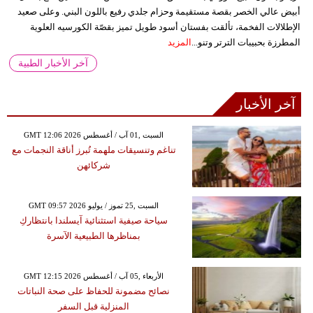
أبيض عالي الخصر بقصة مستقيمة وحزام جلدي رفيع باللون البني. وعلى صعيد
الإطلالات الفخمة، تألقت بفستان أسود طويل تميز بقصّة الكورسيه العلوية
المطرزة بحبيبات الترتر وتنو...
المزيد
آخر الأخبار الطبية
آخر الأخبار
GMT 12:06 2026 السبت ,01 آب / أغسطس
تناغم وتنسيقات ملهمة تُبرز أناقة النجمات مع
شركائهن
GMT 09:57 2026 السبت ,25 تموز / يوليو
سياحة صيفية استثنائية آيسلندا بانتظاركِ
بمناظرها الطبيعية الآسرة
GMT 12:15 2026 الأربعاء ,05 آب / أغسطس
نصائح مضمونة للحفاظ على صحة النباتات
المنزلية قبل السفر