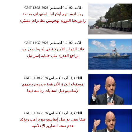
GMT 13:38 2026 الأحد ,02 آب / أغسطس
روساتوم تتهم أوكرانيا باستهداف محطة
زابوريجيا النووية بهجومين بطائرات مسيّرة
GMT 11:37 2026 الأحد ,02 آب / أغسطس
قائد القوات الأميركية في أوروبا يحذر من
تراجع القدرة على حماية إسرائيل
GMT 16:49 2026 الثلاثاء ,04 آب / أغسطس
مسؤولو الكرة الأفريقية يجددون دعمهم
لإنفانتينو قبل انتخابات رئاسة فيفا
GMT 11:15 2026 الثلاثاء ,04 آب / أغسطس
فيفا ينفي تواصل إنفانتينو مع ترامب ويؤكد
عدم صحة التقارير الإعلامية