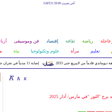
آخر تحديث GMT21:59:09
عاجلة
رياضة
ثقافة
إقتصاد
فن وموسيقى
أزياء
تعليم
مرأة
علوم وتكنولوجيا
بيئة
م
قادماً من لايبزيغ حتى 2033
إصابة 11 مدنياً في نجران جراء اعتداءات حوثية بالمقذوفات
 برج "الثور "في مارس/ آذار 2025