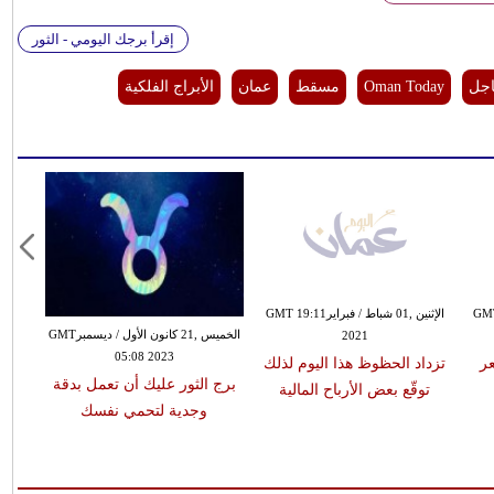
إقرأ برجك اليومي - الثور
اجل
Oman Today
مسقط
عمان
الأبراج الفلكية
0 كانون الأول / ديسمبرGMT
الإثنين ,01 شباط / فبرايرGMT 19:11
الخميس ,21 كانون الأول / ديسمبرGMT
2021
05:08 2023
عر
تزداد الحظوظ هذا اليوم لذلك
برج الثور عليك أن تعمل بدقة
توقّع بعض الأرباح المالية
وجدية لتحمي نفسك