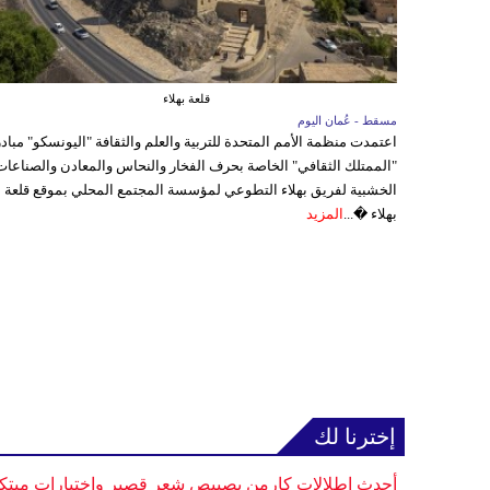
قلعة بهلاء
مسقط - عُمان اليوم
اعتمدت منظمة الأمم المتحدة للتربية والعلم والثقافة "اليونسكو" مباد
"الممتلك الثقافي" الخاصة بحرف الفخار والنحاس والمعادن والصناعات
الخشبية لفريق بهلاء التطوعي لمؤسسة المجتمع المحلي بموقع قلعة
بهلاء �...
المزيد
إخترنا لك
أحدث إطلالات كارمن بصيبص شعر قصير واختيارات مبتك