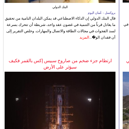
البنك الدولي
بروكسل - عُمان اليوم
قال البنك الدولي إن الذكاء الاصطناعي قد يمكن البلدان النامية من تحقيق
 في
ما يعادل قرناً من التنمية في غضون عقد واحد، شريطة أن تتحرك بسرعة
لسد الفجوات في مجالات الطاقة والاتصال والمهارات. وخلص التقرير إلى
أن فقدان الو�...
المزيد
ي
ارتطام جزء ضخم من صاروخ سبيس إكس بالقمر فكيف
سيؤثر على الأرض