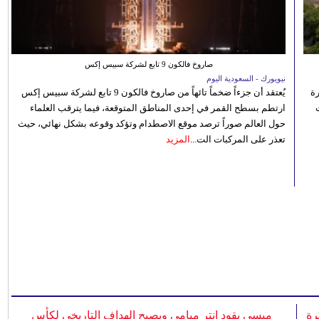
صاروخ فالكون 9 تابع لشركة سبيس إكس
نيويورك - السعودية اليوم
رة
يُعتقد أن جزءاً ضخماً تائهاً من صاروخ فالكون 9 تابع لشركة سبيس إكس
ارتطم بسطح القمر في إحدى المناطق المتوقعة، فيما يترقب العلماء
حول العالم صوراً ترصد موقع الاصطدام وتؤكد وقوعه بشكل نهائي، حيث
تعذر على المركبات الت...
المزيد
رة
ميسي يقود إنتر ميامي ويصبح الهداف التاريخي لكأس