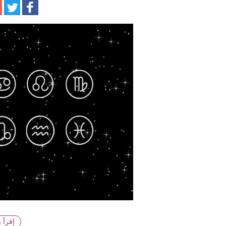
ا
إقرأ 