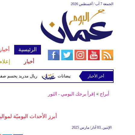
الجمعة 7 آب / أغسطس 2026
الرئيسية
أخبار
أخبار
إعلام
أخر الأخبار
 وتحذيرات من أمطار غزيرة وفيضانات
ريال مدريد يحسم صفقة ديوماندي 
أبراج
»
إقرأ برجك اليومي - الثور
أبرز الأحداث اليوميّة لمواليد
الإثنين ,03 آذار/ مارس 2025