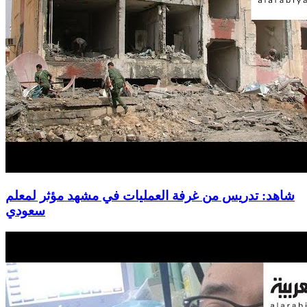
شاهد: تدريس من غرفة العمليات في مشهد مؤثر لمعلم
سعودي