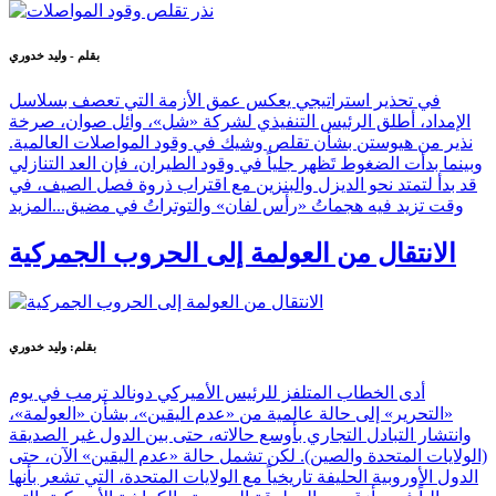
بقلم - وليد خدوري
في تحذير استراتيجي يعكس عمق الأزمة التي تعصف بسلاسل
الإمداد، أطلق الرئيس التنفيذي لشركة «شل»، وائل صوان، صرخة
نذير من هيوستن بشأن تقلص وشيك في وقود المواصلات العالمية.
وبينما بدأت الضغوط تَظهر جلياً في وقود الطيران، فإن العد التنازلي
قد بدأ لتمتد نحو الديزل والبنزين مع اقتراب ذروة فصل الصيف، في
وقت تزيد فيه هجماتُ «رأس لفان» والتوتراتُ في مضيق...
المزيد
الانتقال من العولمة إلى الحروب الجمركية
بقلم: وليد خدوري
أدى الخطاب المتلفز للرئيس الأميركي دونالد ترمب في يوم
«التحرير» إلى حالة عالمية من «عدم اليقين»، بشأن «العولمة»،
وانتشار التبادل التجاري بأوسع حالاته، حتى بين الدول غير الصديقة
(الولايات المتحدة والصين). لكن تشمل حالة «عدم اليقين» الآن، حتى
الدول الأوروبية الحليفة تاريخياً مع الولايات المتحدة، التي تشعر بأنها