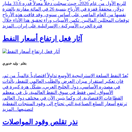
للربع الأول من عام 2026، حيث سجلت دخلاً معدلاً قدره 33.6 مليار
دولار، محققةً قفزة في الأرباح بنسبة 26 في المائة مقارنة بالفترة
نفسها من العام الماضي على أساس سنوي. وقد فاقت هذه الأرباح
توقعات المحللين الماليين. تكمن الأسباب وراء تحقيق هذا الأداء خلال
فترة الحرب الأميركية - الإسرائيلية على إيران...
المزيد
آثار فعل ارتفاع أسعار النفط
بقلم - وليد خدوري
يُعدّ النفط السلعة الاستراتيجية الأوسع تداولاً اقتصادياً عالمياً. من ثم،
فإن تعكير استقرار ميزان العرض والطلب العالمي للنفط، بالذات
في مصدره الأساسي، دول الخليج العربي، يشكّل هزة كبيرة في
الأسواق، ليس فقط في سوق النفط العالمية، بل في معظم
القطاعات الاقتصادية. إذ، وكما يتبين الآن في مختلف دول العالم،
ترتفع أسعار السلع الصناعية التي تحتاج إلى وقود المنتجات النفطية
لتصنيعها...
المزيد
نذر تقلص وقود المواصلات