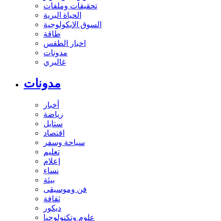
تحقيقات وملفات
الحياة البرية
السوق الإيكولوجية
طاقة
اخبار الطقس
مدونات
غاليري
مدونات
أخبار
رياضة
ستايل
اقتصاد
سياحة وسفر
تعليم
إعلام
نساء
بيئة
فن وموسيقى
ثقافة
ديكور
علوم وتكنولوجيا