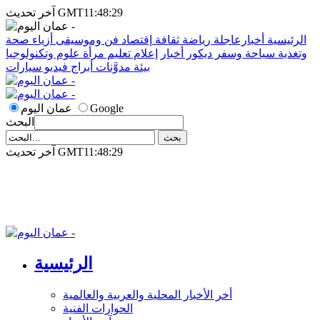
آخر تحديث GMT11:48:29
الرئيسية
أخبارعاجلة
رياضة
ثقافة
إقتصاد
فن وموسيقى
أزياء
صحة
وتغذية
سياحة وسفر
ديكور
أخبار
إعلام
تعليم
مرأة
علوم وتكنولوجيا
بيئة
مدوَّنات
أبراج
فيديو
سيارات
Google
عمان اليوم
البحث
آخر تحديث GMT11:48:29
الرئيسية
أخر الأخبار المحلية والعربية والعالمية
الحوارات الفنية