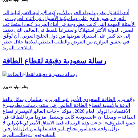
أدى التفاؤل بقرب انتهاء الحرب الأميركية-الإيرانية-الإسرائيلية إلى
التعرف بصورة أدق على ديناميكية الأسواق في أثناء الحرب. من
الأسئلة المهمة التي كانت مطروحة في أثناء الحرب: كيف استطاعت
الصين، الدولة الأكثر استهلاكاً واستيراداً للنفط في العالم، التي تعتمد
إلى حد كبير على استيراد نفوطها من دول الخليج العربي، أن تُوفّق
في تحقيق التوازن بين العرض والطلب النفطي لبلادها خلال حظر
الملاحة...
المزيد
رسالة سعودية دقيقة لقطاع الطاقة
بقلم - وليد خدوري
وجّه وزير الطاقة السعودي الأمير عبد العزيز بن سلمان رسائل بالغة
الدقة والأهمية لقطاع الطاقة العالمي في منتدى سانت بطرسبرغ
الاقتصادي الدولي لعام 2026، مؤكداً «حاجة العالم لاستقرار قطاع
الطاقة»، ومعلناً أن «السعودية كانت وستظل مزوداً مرناً للطاقة في
جميع الظروف». جاءت هذه الرسالة فيما الاتفاق الأميركي-الإيراني لا
يزال يواجه عدة أمور تحتاج الموافقة عليها من قبل الطرفين
المتفاوضين. فهناك...
المزيد