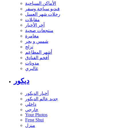
الأماكن السياحية
فيديو سياحة وسفر
رحلات شهر العسل
مقابلات
آخر الأخبار
منتجعات صحية
مغامرة
شمس و بحر
تزلج
أشهر المطاعم
أفخم الفنادق
مدونات
غاليري
ديكور
أخبار الديكور
جديد عالم الديكور
داخلي
خارجي
Your Photos
Feng Shui
منزل