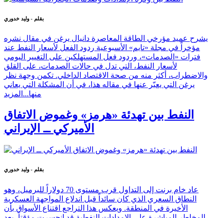
بقلم - وليد خدوري
يشرح عميد مؤرخي الطاقة المعاصرة دانيال يرغن في مقال نشره
مؤخراً في مجلة «تايم» الأسبوعية ردود الفعل لأسعار النفط عند
فترات «الصدمات»، وردود فعل المستهلكين على التغيير اليومي
لأسعار النفط، التي تدل في حالات الصدمات، على القلق
والاضطراب، أكثر منه من صحة الاقتصاد الداخلي. تكمن وجهة نظر
يرغن التي يعبّر عنها في مقاله هذا، في أن المشكلة التي يعاني
منها...
المزيد
النفط بين تهدئة «هرمز» وغموض الاتفاق
الأميركي ــ الإيراني
بقلم - وليد خدوري
عاد خام برنت إلى التداول قرب مستوى 70 دولاراً للبرميل، وهو
النطاق السعري الذي كان سائداً قبل اندلاع المواجهة العسكرية
الأخيرة في المنطقة. ويعكس هذا التراجع اقتناع الأسواق بأن
المخاطر المباشرة على الإمدادات النفطية قد انحسرت مؤقتاً، بعد