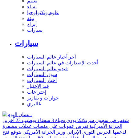
تعليم
نساء
علوم وتكنولوجيا
بيئة
أبراج
سيارات
سيارات
آخر أخبار عالم السيارات
أحدث الإصدارات في عالم السيارات
فيديو عالم السيارات
سوق السيارات
أخبار السيارات
قيد الاختبار
إختراعات
حوارات و تقارير
غاليري
شغب في سجون سريلانكا يودي بحياة 3 سجناء ويصيب 23 آخرين
الخزانة الأميركية تفرض عقوبات على منصات عملات مشفرة
لدعمها الحرس الثوري الإيراني
وزير الخزانة الأمريكي يتوقع فتح
مضيق هرمز اليوم أو غداً لمدة تصل إلى 60 يوماً
تجدد القصف