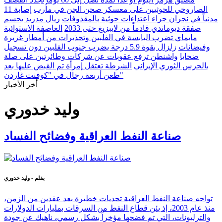
الصاروخي للحوثيين على معسكر صحن الجن في مأرب
إصابة 11
مدنياً في نجران جراء اعتداءات حوثية بالمقذوفات
ريال مدريد يحسم
صفقة ديوماندي قادماً من لايبزيغ حتى 2033
العاصفة الاستوائية
مايماي تضرب اليابسة في الفلبين وتحذيرات من أمطار غزيرة
وفيضانات
زلزال بقوة 5.9 درجة يضرب جنوب الفلبين دون تسجيل
ضحايا
واشنطن ترفع عقوبات عن شركات وطائرتين على صلة
بالحرس الثوري الإيراني
الشرطة تعتقل إمرأة تم القبض عليها بعد
طعن أربعة رجال في "كوفنت غاردن"
أخر الأخبار
وليد خدوري
صناعة النفط العراقية وفضائح الفساد
بقلم - وليد خدوري
تواجه صناعة النفط العراقية تحديات خطيرة بعد عقدين من الزمن،
منذ عام 2003، إذ يئن قطاع النفط من السرقات بمليارات الدولارات
والترليونات، التي تم فضحها مؤخراً بشكل رسمي، ناهيك عن جودة