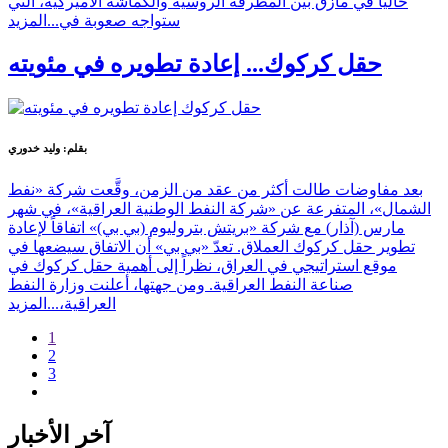
حالياً في مأزق بين المطرقة الروسية والكماشة الأميركية، التي
ستواجه صعوبة في...
المزيد
حقل كركوك... إعادة تطويره في مئويته
بقلم: وليد خدوري
بعد مفاوضات طالت أكثر من عقد من الزمن، وقَّعت شركة «نفط
الشمال»، المتفرعة عن «شركة النفط الوطنية العراقية»، في شهر
مارس (آذار) مع شركة «بريتش بتروليوم (بي بي)» اتفاقاً لإعادة
تطوير حقل كركوك العملاق. تعدّ «بي بي» أن الاتفاق سيضعها في
موقع استراتيجي في العراق، نظراً إلى أهمية حقل كركوك في
صناعة النفط العراقية. ومن جهتها، أعلنت وزارة النفط
العراقية،...
المزيد
1
2
3
آخر الأخبار