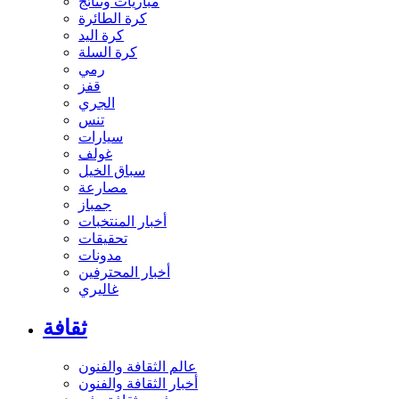
مباريات ونتائج
كرة الطائرة
كرة اليد
كرة السلة
رمي
قفز
الجري
تنس
سيارات
غولف
سباق الخيل
مصارعة
جمباز
أخبار المنتخبات
تحقيقات
مدونات
أخبار المحترفين
غاليري
ثقافة
عالم الثقافة والفنون
أخبار الثقافة والفنون