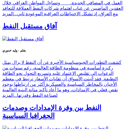
العمل في المصافي الجديدة. وتساءل المواطن العراقي خلال
العقدين الماضيين عن غياب اهتمام شركات النفط العملاقة للتعاقد
مع العراق، إذ تشكل الاحتياطات العراقية الموعودة ثاني...
المزيد
آفاق مستقبل النفط
بقلم - وليد خدوري
كشفت التطورات الجيوسياسية الأخيرة عن أن النفط لا يزال يمثل
ركيزة أساسية في منظومة الطاقة العالمية، رغم سنوات من
الدعوات إلى تقليص الاعتماد عليه وتسريع التحول نحو الطاقة
النظيفة. فقد أثبتت الأسواق أن تقلبات الأسعار ترتبط في معظم
الأحيان بالمخاطر السياسية والعسكرية أكثر من ارتباطها بوجود
نقص فعلي في الإمدادات، وهو ما أعاد تأكيد متانة البنية العالمية
لصناعة النفط وقدرتها...
المزيد
النفط بين وفرة الإمدادات وصدمات
الجغرافيا السياسية