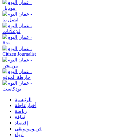
موبايل
اتصل بنا
للإعلانات
Rss
Citizen Journalist
من نحن
خارطة الموقع
بودكاست
الرئيسية
أخبارعاجلة
رياضة
ثقافة
إقتصاد
فن وموسيقى
أزياء