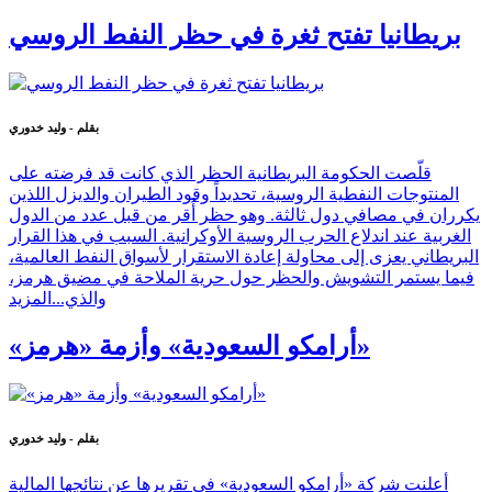
بريطانيا تفتح ثغرة في حظر النفط الروسي
بقلم - وليد خدوري
قلّصت الحكومة البريطانية الحظر الذي كانت قد فرضته على
المنتوجات النفطية الروسية، تحديداً وقود الطيران والديزل اللذين
يكرران في مصافي دول ثالثة. وهو حظر أُقر من قبل عدد من الدول
الغربية عند اندلاع الحرب الروسية الأوكرانية. السبب في هذا القرار
البريطاني يعزى إلى محاولة إعادة الاستقرار لأسواق النفط العالمية،
فيما يستمر التشويش والحظر حول حرية الملاحة في مضيق هرمز،
والذي...
المزيد
«أرامكو السعودية» وأزمة «هرمز»
بقلم - وليد خدوري
أعلنت شركة «أرامكو السعودية» في تقريرها عن نتائجها المالية