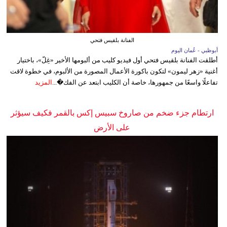
الفنانة بلقيس فتحي
أبوظبي - عُمان اليوم
أطلقت الفنانة بلقيس فتحي أول فيديو كليب من ألبومها الأخير «غِلّ»، باختيار
أغنية «زهر ليمون» لتكون باكورة الأعمال المصورة من الألبوم، في خطوة لاقت
تفاعلًا واسعًا من جمهورها، خاصة أن الكليب ابتعد عن الفك�...
المزيد
ارتطام جزء ضخم من صاروخ سبيس إكس بالقمر فكيف سيؤثر
على الأرض