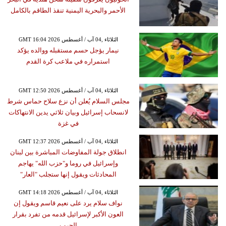
الأحمر والبحرية اليمنية تنقذ الطاقم بالكامل
GMT 16:04 2026 الثلاثاء ,04 آب / أغسطس
نيمار يؤجل حسم مستقبله ووالده يؤكد
استمراره في ملاعب كرة القدم
GMT 12:50 2026 الثلاثاء ,04 آب / أغسطس
مجلس السلام يُعلن أن نزع سلاح حماس شرط
لانسحاب إسرائيل وبيان ثلاثي يدين الانتهاكات
في غزة
GMT 12:37 2026 الثلاثاء ,04 آب / أغسطس
انطلاق جولة المفاوضات المباشرة بين لبنان
وإسرائيل في روما و"حزب الله" يهاجم
المحادثات ويقول إنها ستجلب "العار"
GMT 14:18 2026 الثلاثاء ,04 آب / أغسطس
نواف سلام يرد على نعيم قاسم ويقول إن
العون الأكبر لإسرائيل قدمه من تفرد بقرار
الحرب