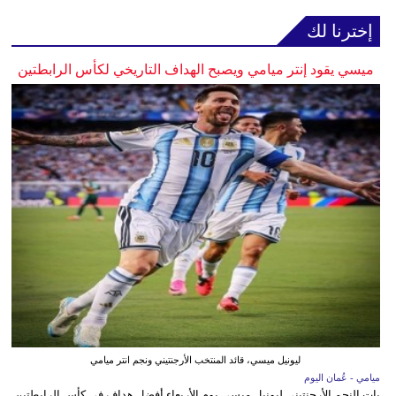
إخترنا لك
ميسي يقود إنتر ميامي ويصبح الهداف التاريخي لكأس الرابطتين
ليونيل ميسي، قائد المنتخب الأرجنتيني ونجم انتر ميامي
ميامي - عُمان اليوم
بات النجم الأرجنتيني ليونيل ميسي يوم الأربعاء أفضل هداف في كأس الرابطتين