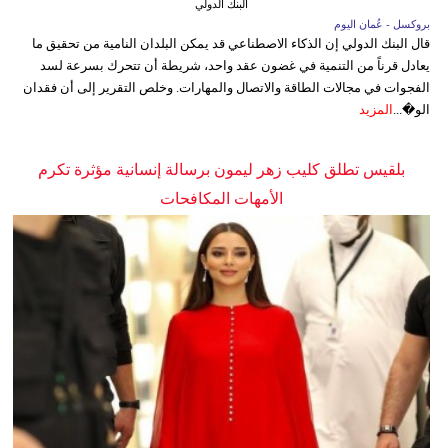
البنك الدولي
بروكسل - عُمان اليوم
قال البنك الدولي إن الذكاء الاصطناعي قد يمكن البلدان النامية من تحقيق ما
يعادل قرناً من التنمية في غضون عقد واحد، شريطة أن تتحرك بسرعة لسد
الفجوات في مجالات الطاقة والاتصال والمهارات. وخلص التقرير إلى أن فقدان
الو�...
المزيد
بلقيس تطلق كليب زهر ليمون برسالة إنسانية مؤثرة تكرم
الأمهات المكافحات