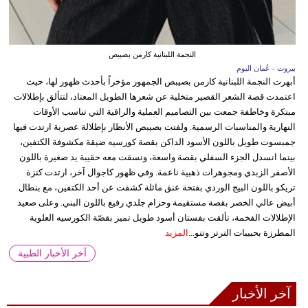
النجمة اللبنانية كارمن بصيبص
بيروت - عُمان اليوم
أبهرت النجمة اللبنانية كارمن بصيبص الجمهور مؤخراً بأحدث ظهور لها، حيث
اعتمدت قصة الشعر القصير متخلية عن شعرها الطويل المعتاد، لتتألق بإطلالات
مبتكرة وخاطفة جمعت بين التصاميم العملية والراقية التي تناسب الأوقات
النهارية والمناسبات الرسمية. ولفتت بصيبص الأنظار بإطلالة عصرية ارتدت فيها
جمبسوت طويل باللون الأسود الداكن بقصة كورسيه ضيقة مكشوفة الكتفين،
بينما انسدل الجزء السفلي بقصة واسعة، ونسقت معه حقيبة يد صغيرة باللون
الأصفر الزبدي ومجوهرات ذهبية ناعمة. وفي ظهور كاجوال آخر، ارتدت كنزة
تريكو باللون البيج الوردي بفتحة عنق مائلة كشفت عن أحد الكتفين، مع بنطال
أبيض عالي الخصر بقصة مستقيمة وحزام جلدي رفيع باللون البني. وعلى صعيد
الإطلالات الفخمة، تألقت بفستان أسود طويل تميز بقصّة الكورسيه العلوية
المطرزة بحبيبات الترتر وتنو...
المزيد
آخر الأخبار الطبية
آخر الأخبار