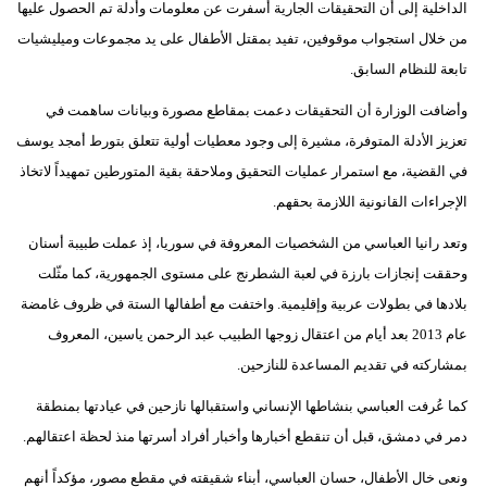
الداخلية إلى أن التحقيقات الجارية أسفرت عن معلومات وأدلة تم الحصول عليها
فيديو
من خلال استجواب موقوفين، تفيد بمقتل الأطفال على يد مجموعات وميليشيات
تابعة للنظام السابق.
سيارات
وأضافت الوزارة أن التحقيقات دعمت بمقاطع مصورة وبيانات ساهمت في
تعزيز الأدلة المتوفرة، مشيرة إلى وجود معطيات أولية تتعلق بتورط أمجد يوسف
في القضية، مع استمرار عمليات التحقيق وملاحقة بقية المتورطين تمهيداً لاتخاذ
الإجراءات القانونية اللازمة بحقهم.
وتعد رانيا العباسي من الشخصيات المعروفة في سوريا، إذ عملت طبيبة أسنان
وحققت إنجازات بارزة في لعبة الشطرنج على مستوى الجمهورية، كما مثّلت
بلادها في بطولات عربية وإقليمية. واختفت مع أطفالها الستة في ظروف غامضة
عام 2013 بعد أيام من اعتقال زوجها الطبيب عبد الرحمن ياسين، المعروف
بمشاركته في تقديم المساعدة للنازحين.
كما عُرفت العباسي بنشاطها الإنساني واستقبالها نازحين في عيادتها بمنطقة
دمر في دمشق، قبل أن تنقطع أخبارها وأخبار أفراد أسرتها منذ لحظة اعتقالهم.
ونعى خال الأطفال، حسان العباسي، أبناء شقيقته في مقطع مصور، مؤكداً أنهم