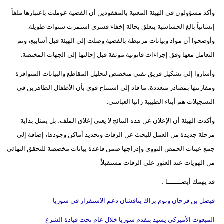
وأكد مسؤولون في الهيئة المعنية بالمفقودين أن القضية عوملت باعتبارها ملفاً
إنسانياً بالغ الحساسية يتعلق بحالة إخفاء قسري استمرت سنوات طويلة.
وأوضحوا أن مواد وبيانات مرتبطة بالقضية وصلت إلى الهيئة قبل أسابيع، وتم
التعامل معها وفق إجراءات قانونية موثقة قبل إحالتها إلى الجهات المختصة.
وأشاروا إلى تشكيل فريق تقني متخصص لتحليل المقاطع والبيانات المتوافرة
ومقارنتها بمصادر متعددة، ما قاد إلى استنتاج قوي بأن الأطفال الظاهرين في
التسجيلات هم أبناء الطبيبة رانيا العباسي.
وأكدت الهيئة أن الإعلان عن هذه النتائج لا يعني إغلاق الملف، بل يمثل بداية
مرحلة جديدة من العمل للبحث عن الرفات وتحديد أماكن وجودها، إضافة إلى
جمع عينات الحمض النووي وإدراجها ضمن قاعدة بيانات مخصصة للتحقق النهائي
من الهويات عند العثور على الرفات مستقبلاً.
قد يهمك أيضـــــــا :
فيصل بن فرحان وتوم براك يناقشان دعم الاستقرار في سوريا
المبعوث الأميركي يشيد بتقدم سوريا خلال عام تحت قيادة الشرع