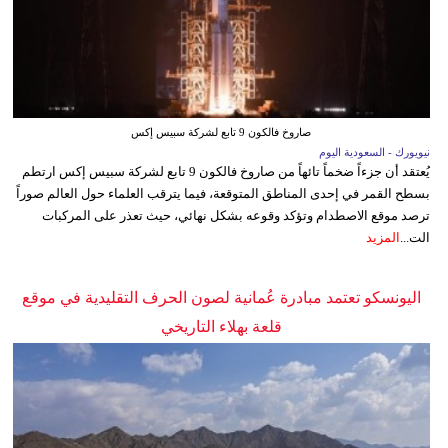
صاروخ فالكون 9 تابع لشركة سبيس إكس
نيويورك - السعودية اليوم
يُعتقد أن جزءاً ضخماً تائهاً من صاروخ فالكون 9 تابع لشركة سبيس إكس ارتطم
بسطح القمر في إحدى المناطق المتوقعة، فيما يترقب العلماء حول العالم صوراً
ترصد موقع الاصطدام وتؤكد وقوعه بشكل نهائي، حيث تعذر على المركبات
الت...
المزيد
اليونسكو تعتمد مبادرة عُمانية لصون الحرف التقليدية في موقع
قلعة بهلاء التاريخي