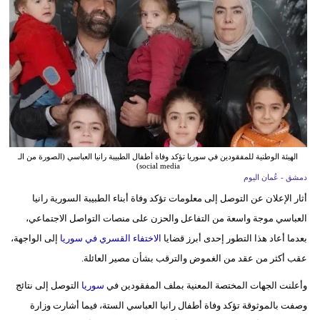
وسفر
ديكور
أخبار
إعلام
تعليم
الهيئة الوطنية للمفقودين في سوريا تؤكد وفاة أطفال الطبيبة رانيا العباسي (الصورة من الـ
مرأة
social media)
دمشق - عُمان اليوم
علوم
أثار الإعلان عن التوصل إلى معلومات تؤكد وفاة أبناء الطبيبة السورية رانيا
وتكنولوجيا
العباسي موجة واسعة من التفاعل والحزن على منصات التواصل الاجتماعي،
بعدما أعاد هذا التطور إحدى أبرز قضايا
الاختفاء القسري في سوريا
إلى الواجهة،
بيئة
عقب أكثر من عقد من الغموض والترقب بشأن مصير العائلة.
مدوَّنات
وأعلنت الجهات المختصة المعنية بملف المفقودين في
سوريا
التوصل إلى نتائج
وصفت بالموثوقة تؤكد وفاة أطفال رانيا العباسي الستة، فيما أشارت وزارة
أبراج