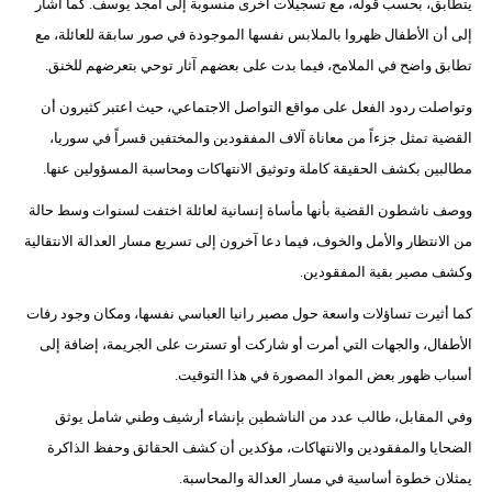
يتطابق، بحسب قوله، مع تسجيلات أخرى منسوبة إلى أمجد يوسف. كما أشار
إلى أن الأطفال ظهروا بالملابس نفسها الموجودة في صور سابقة للعائلة، مع
تطابق واضح في الملامح، فيما بدت على بعضهم آثار توحي بتعرضهم للخنق.
وتواصلت ردود الفعل على مواقع التواصل الاجتماعي، حيث اعتبر كثيرون أن
القضية تمثل جزءاً من معاناة آلاف المفقودين والمختفين قسراً في سوريا،
مطالبين بكشف الحقيقة كاملة وتوثيق الانتهاكات ومحاسبة المسؤولين عنها.
ووصف ناشطون القضية بأنها مأساة إنسانية لعائلة اختفت لسنوات وسط حالة
من الانتظار والأمل والخوف، فيما دعا آخرون إلى تسريع مسار العدالة الانتقالية
وكشف مصير بقية المفقودين.
كما أثيرت تساؤلات واسعة حول مصير رانيا العباسي نفسها، ومكان وجود رفات
الأطفال، والجهات التي أمرت أو شاركت أو تسترت على الجريمة، إضافة إلى
أسباب ظهور بعض المواد المصورة في هذا التوقيت.
وفي المقابل، طالب عدد من الناشطين بإنشاء أرشيف وطني شامل يوثق
الضحايا والمفقودين والانتهاكات، مؤكدين أن كشف الحقائق وحفظ الذاكرة
يمثلان خطوة أساسية في مسار العدالة والمحاسبة.