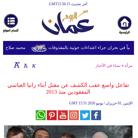
آخر تحديث GMT15:56:15
الرئيسية
أخبارعاجلة
رياضة
ثقافة
محمد صلاح يصل تركي
إقتصاد
مرأة
»
نساء في الأخبار
فن
وموسيقى
تفاعل واسع عقب الكشف عن مقتل أبناء رانيا العباسي
المفقودين منذ 2013
أزياء
15:51 2026 الإثنين ,01 حزيران / يونيو
GMT
صحة
وتغذية
سياحة