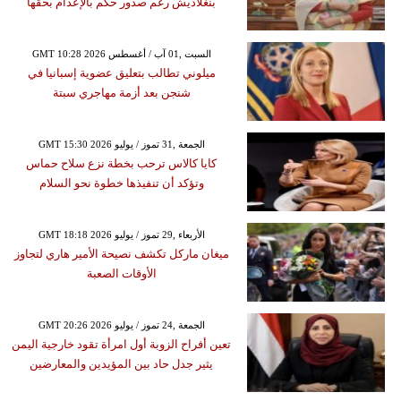
بنغلاديش رغم صدور حكم بالإعدام بحقها
GMT 10:28 2026 السبت ,01 آب / أغسطس
ميلوني تطالب بتعليق عضوية إسبانيا في
شنجن بعد أزمة مهاجري سبتة
GMT 15:30 2026 الجمعة ,31 تموز / يوليو
كايا كالاس ترحب بخطة نزع سلاح حماس
وتؤكد أن تنفيذها خطوة نحو السلام
GMT 18:18 2026 الأربعاء ,29 تموز / يوليو
ميغان ماركل تكشف نصيحة الأمير هاري لتجاوز
الأوقات الصعبة
GMT 20:26 2026 الجمعة ,24 تموز / يوليو
تعين أفراح الزوبة أول امرأة تقود خارجية اليمن
يثير جدل حاد بين المؤيدين والمعارضين