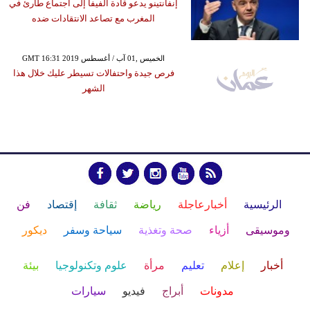
إنفانتينو يدعو قادة الفيفا إلى اجتماع طارئ في
المغرب مع تصاعد الانتقادات ضده
GMT 16:31 2019 الخميس ,01 آب / أغسطس
فرص جيدة واحتفالات تسيطر عليك خلال هذا
الشهر
الرئيسية
أخبارعاجلة
رياضة
ثقافة
إقتصاد
فن
وموسيقى
أزياء
صحة وتغذية
سياحة وسفر
ديكور
أخبار
إعلام
تعليم
مرأة
علوم وتكنولوجيا
بيئة
مدونات
أبراج
فيديو
سيارات