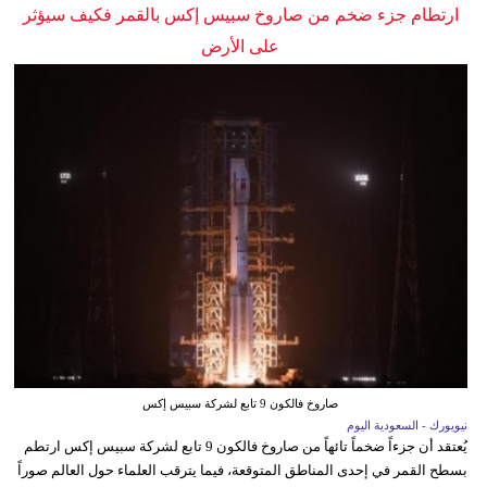
ارتطام جزء ضخم من صاروخ سبيس إكس بالقمر فكيف سيؤثر
على الأرض
صاروخ فالكون 9 تابع لشركة سبيس إكس
نيويورك - السعودية اليوم
يُعتقد أن جزءاً ضخماً تائهاً من صاروخ فالكون 9 تابع لشركة سبيس إكس ارتطم
بسطح القمر في إحدى المناطق المتوقعة، فيما يترقب العلماء حول العالم صوراً