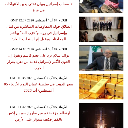
لانسحاب إسرائيل وبيان ثلاثي يدين الانتهاكات
في غزة
GMT 12:37 2026 الثلاثاء ,04 آب / أغسطس
انطلاق جولة المفاوضات المباشرة بين لبنان
وإسرائيل في روما و"حزب الله" يهاجم
المحادثات ويقول إنها ستجلب "العار"
GMT 14:18 2026 الثلاثاء ,04 آب / أغسطس
نواف سلام يرد على نعيم قاسم ويقول إن
العون الأكبر لإسرائيل قدمه من تفرد بقرار
الحرب
GMT 06:35 2026 الأربعاء ,05 آب / أغسطس
سعر الذهب في سلطنة عمان اليوم الأربعاء 05
أغسطس/ آب 2026
GMT 11:42 2026 الأربعاء ,05 آب / أغسطس
ارتطام جزء ضخم من صاروخ سبيس إكس
بالقمر فكيف سيؤثر على الأرض