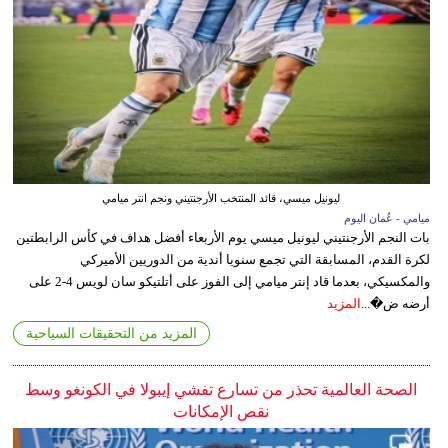
ليونيل ميسي، قائد المنتخب الأرجنتيني ونجم انتر ميامي
ميامي - عُمان اليوم
بات النجم الأرجنتيني ليونيل ميسي يوم الأربعاء أفضل هداف في كأس الرابطتين
لكرة القدم، المسابقة التي تجمع سنويا أندية من الدوريين الأميركي
والمكسيكي، بعدما قاد إنتر ميامي إلى الفوز على أتلتيكو سان لويس 4-2 على
أرضه ض�...
المزيد
المزيد من التحقيقات السياحية
الصحة العالمية تحذر من تسارع تفشي إيبولا في الكونغو وسط
نقص الإمكانات