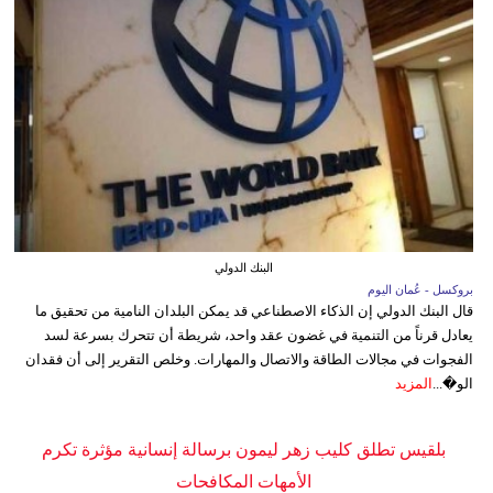
البنك الدولي
بروكسل - عُمان اليوم
قال البنك الدولي إن الذكاء الاصطناعي قد يمكن البلدان النامية من تحقيق ما
يعادل قرناً من التنمية في غضون عقد واحد، شريطة أن تتحرك بسرعة لسد
الفجوات في مجالات الطاقة والاتصال والمهارات. وخلص التقرير إلى أن فقدان
الو�...
المزيد
بلقيس تطلق كليب زهر ليمون برسالة إنسانية مؤثرة تكرم
الأمهات المكافحات