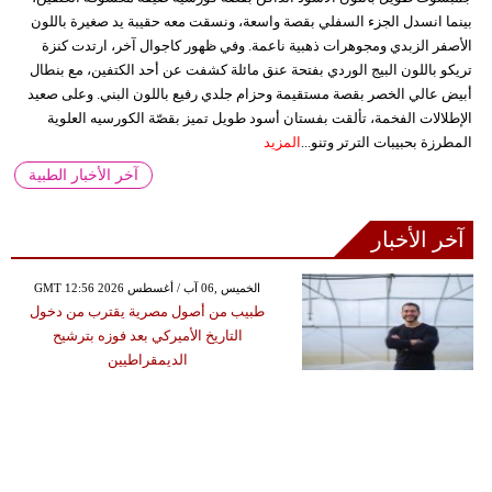
بينما انسدل الجزء السفلي بقصة واسعة، ونسقت معه حقيبة يد صغيرة باللون
الأصفر الزبدي ومجوهرات ذهبية ناعمة. وفي ظهور كاجوال آخر، ارتدت كنزة
تريكو باللون البيج الوردي بفتحة عنق مائلة كشفت عن أحد الكتفين، مع بنطال
أبيض عالي الخصر بقصة مستقيمة وحزام جلدي رفيع باللون البني. وعلى صعيد
الإطلالات الفخمة، تألقت بفستان أسود طويل تميز بقصّة الكورسيه العلوية
المطرزة بحبيبات الترتر وتنو...
المزيد
آخر الأخبار الطبية
آخر الأخبار
GMT 12:56 2026 الخميس ,06 آب / أغسطس
طبيب من أصول مصرية يقترب من دخول
التاريخ الأميركي بعد فوزه بترشيح
الديمقراطيين