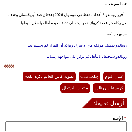
في المونديال.
- أحرز رونالدو 3 أهداف فقط في مونديال 2026 (هدفان ضد أوزبكستان وهدف
من ركلة جزاء ضد كرواتيا) من إجمالي 22 تسديدة أطلقها خلال البطولة.
قد يهمك أيضــــــــــــــا
رونالدو يكشف موقفه من الاعتزال ويؤكد أن القرار لم يحسم بعد
رونالدو سنحتفل بالتأهل ثم نركز على مواجهة إسبانيا
عمان اليوم
omantoday
بطولة كأس العالم لكرة القدم
كريستيانو رونالدو
منتخب البرتغال
أرسل تعليقك
*
الإسم