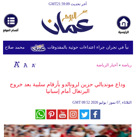
آخر تحديث GMT21:59:09
الرئيسية
أخبارعاجلة
رياضة
ثقافة
محمد صلاح يصل ترك
إقتصاد
رياضة
»
أخبار الرياضة
فن
وموسيقى
وداع مونديالي حزين لرونالدو بأرقام سلبية بعد خروج
البرتغال أمام إسبانيا
أزياء
09:52 2026 الثلاثاء ,07 تموز / يوليو
GMT
صحة
وتغذية
سياحة