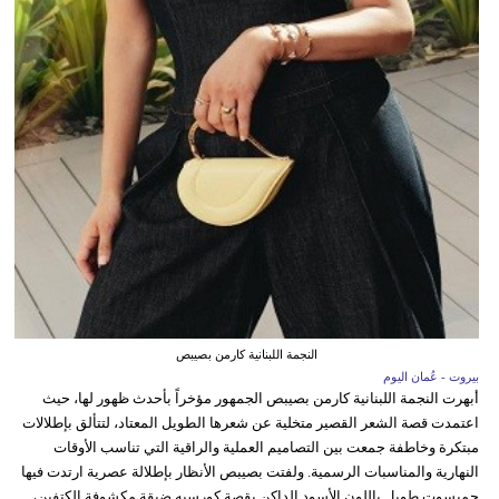
النجمة اللبنانية كارمن بصيبص
بيروت - عُمان اليوم
أبهرت النجمة اللبنانية كارمن بصيبص الجمهور مؤخراً بأحدث ظهور لها، حيث
اعتمدت قصة الشعر القصير متخلية عن شعرها الطويل المعتاد، لتتألق بإطلالات
مبتكرة وخاطفة جمعت بين التصاميم العملية والراقية التي تناسب الأوقات
النهارية والمناسبات الرسمية. ولفتت بصيبص الأنظار بإطلالة عصرية ارتدت فيها
جمبسوت طويل باللون الأسود الداكن بقصة كورسيه ضيقة مكشوفة الكتفين،