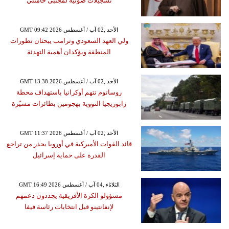
تسجيلات صوتية لمجتبى خامنئي
GMT 09:42 2026 الأحد ,02 آب / أغسطس
ولي العهد السعودي وترامب يبحثان تطورات
المنطقة ويؤكدان أهمية التهدئة
GMT 13:38 2026 الأحد ,02 آب / أغسطس
روساتوم تتهم أوكرانيا باستهداف محطة
زابوريجيا النووية بهجومين بطائرات مسيّرة
GMT 11:37 2026 الأحد ,02 آب / أغسطس
قائد القوات الأميركية في أوروبا يحذر من تراجع
القدرة على حماية إسرائيل
GMT 16:49 2026 الثلاثاء ,04 آب / أغسطس
مسؤولو الكرة الأفريقية يجددون دعمهم
لإنفانتينو قبل انتخابات رئاسة فيفا