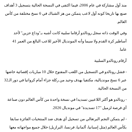
منذ أول مشاركة في عام 2006، فيما اكتفى في النسخة الحالية بتسجيل 3 أهداف
فيديو
صنع بها تاريخا كونه أول لاعب يتمكن من هز الشباك في 6 نسخ مختلفة من كأس
سيارات
العالم.
وفي الوقت ذاته سجل رونالدو أرقاما سلبية كانت أشبه بـ"وداع حزين" لأحد
أساطير كرة القدم ولا سيما وأنه المونديال الأخير للاعب البالغ من العمر 41
عاما.
أرقام رونالدو السلبية
- فشل رونالدو في التسجيل من اللعب المفتوح خلال 10 مباريات إقصائية خاضها
عبر 6 نسخ مونديالية، مكتفيا بهدف وحيد من ركلة جزاء أمام كرواتيا في دور الـ32
من النسخة الحالية.
- رونالدو هو أكثر اللاعبين تسديدا في نسخة واحدة من كأس العالم دون صناعة
أي فرصة لزميل "17 تسديدة" في مونديال 2026.
- لم يتمكن النجم البرتغالي من تسجيل أي هدف ضد المنتخبات الفائزة سابقا
بكأس العالم (مثل إسبانيا، ألمانيا، فرنسا، البرازيل) خلال جميع مواجهاته معها