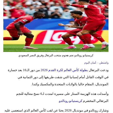
وسفر
ديكور
أخبار
إعلام
تعليم
كريستيانو رونالدو نجم هجوم منتخب البرتغال وفريق النصر السعودي
مرأة
واشنطن - عُمان اليوم
علوم
ودعت البرتغال
بطولة كأس العالم لكرة القدم 2026
من دور الـ16 بعد خسارة
وتكنولوجيا
في الوقت القاتل أمام إسبانيا التي شقت طريقها إلى دور الثمانية في
المونديال، المقام حاليا بالولايات المتحدة والمكسيك وكندا.
بيئة
وأسدلت هذه الهزيمة الستار على مسيرة امتدت لـ6 نسخ متتالية للنجم
مدوَّنات
البرتغالي المخضرم
كريستيانو رونالدو
.
أبراج
وشارك رونالدو في مونديال 2026 بحثا عن لقب كأس العالم الذي استعصى عليه