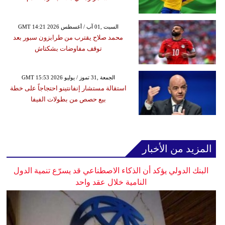
GMT 14:21 2026 السبت ,01 آب / أغسطس
محمد صلاح يقترب من طرابزون سبور بعد
توقف مفاوضات بشكتاش
GMT 15:53 2026 الجمعة ,31 تموز / يوليو
استقالة مستشار إنفانتينو احتجاجاً على خطة
بيع حصص من بطولات الفيفا
المزيد من الأخبار
البنك الدولي يؤكد أن الذكاء الاصطناعي قد يسرّع تنمية الدول
النامية خلال عقد واحد