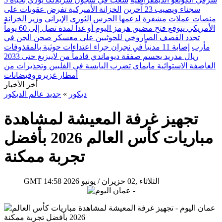
سجناء ويصيب 23 آخرين
الخزانة الأميركية تفرض عقوبات على
منصات عملات مشفرة لدعمها الحرس الثوري الإيراني
وزير الخزانة
الأمريكي يتوقع فتح مضيق هرمز اليوم أو غداً لمدة تصل إلى 60 يوماً
تجدد القصف الصاروخي للحوثيين على معسكر صحن الجن في
مأرب
إصابة 11 مدنياً في نجران جراء اعتداءات حوثية بالمقذوفات
ريال مدريد يحسم صفقة ديوماندي قادماً من لايبزيغ حتى 2033
العاصفة الاستوائية مايماي تضرب اليابسة في الفلبين وتحذيرات من
أمطار غزيرة وفيضانات
أخر الأخبار
ديكور
»
جديد عالم الديكور
تجهيز غرفة المعيشة لمشاهدة
مباريات كأس العالم 2026 بأفضل
تجربة ممكنة
14:58 2026 الثلاثاء ,02 حزيران / يونيو
GMT