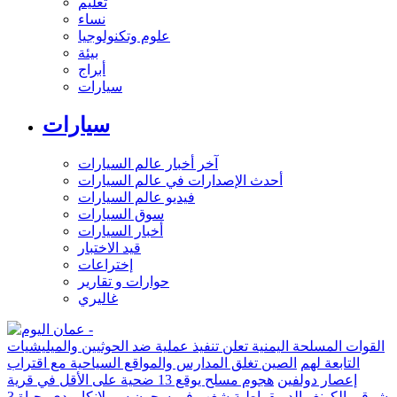
تعليم
نساء
علوم وتكنولوجيا
بيئة
أبراج
سيارات
سيارات
آخر أخبار عالم السيارات
أحدث الإصدارات في عالم السيارات
فيديو عالم السيارات
سوق السيارات
أخبار السيارات
قيد الاختبار
إختراعات
حوارات و تقارير
غاليري
القوات المسلحة اليمنية تعلن تنفيذ عملية ضد الحوثيين والميليشيات
التابعة لهم
الصين تغلق المدارس والمواقع السياحية مع اقتراب
إعصار دولفين
هجوم مسلح يوقع 13 ضحية على الأقل في قرية
شرقي الكونغو الديمقراطية
شغب في سجون سريلانكا يودي بحياة 3