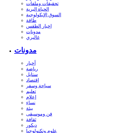
تحقيقات وملفات
الحياة البرية
السوق الإيكولوجية
طاقة
اخبار الطقس
مدونات
غاليري
مدونات
أخبار
رياضة
ستايل
اقتصاد
سياحة وسفر
تعليم
إعلام
نساء
بيئة
فن وموسيقى
ثقافة
ديكور
علوم وتكنولوجيا