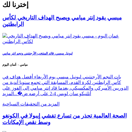
إخترنا لك
ميسي يقود إنتر ميامي ويصبح الهداف التاريخي لكأس
الرابطتين
ليونيل ميسي، قائد المنتخب الأرجنتيني ونجم انتر ميامي
ميامي - عُمان اليوم
بات النجم الأرجنتيني ليونيل ميسي يوم الأربعاء أفضل هداف في
كأس الرابطتين لكرة القدم، المسابقة التي تجمع سنويا أندية من
الدوريين الأميركي والمكسيكي، بعدما قاد إنتر ميامي إلى الفوز على
أتلتيكو سان لويس 4-2 على أرضه ض�...
المزيد
المزيد من التحقيقات السياحية
الصحة العالمية تحذر من تسارع تفشي إيبولا في الكونغو
وسط نقص الإمكانات