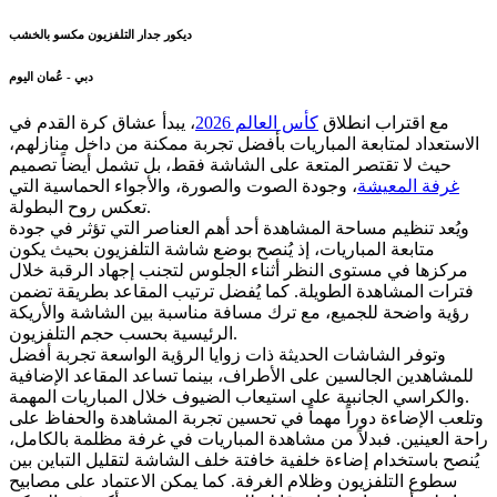
ديكور جدار التلفزيون مكسو بالخشب
دبي - عُمان اليوم
مع اقتراب انطلاق
كأس العالم 2026
، يبدأ عشاق كرة القدم في
الاستعداد لمتابعة المباريات بأفضل تجربة ممكنة من داخل منازلهم،
حيث لا تقتصر المتعة على الشاشة فقط، بل تشمل أيضاً تصميم
غرفة المعيشة
، وجودة الصوت والصورة، والأجواء الحماسية التي
تعكس روح البطولة.
ويُعد تنظيم مساحة المشاهدة أحد أهم العناصر التي تؤثر في جودة
متابعة المباريات، إذ يُنصح بوضع شاشة التلفزيون بحيث يكون
مركزها في مستوى النظر أثناء الجلوس لتجنب إجهاد الرقبة خلال
فترات المشاهدة الطويلة. كما يُفضل ترتيب المقاعد بطريقة تضمن
رؤية واضحة للجميع، مع ترك مسافة مناسبة بين الشاشة والأريكة
الرئيسية بحسب حجم التلفزيون.
وتوفر الشاشات الحديثة ذات زوايا الرؤية الواسعة تجربة أفضل
للمشاهدين الجالسين على الأطراف، بينما تساعد المقاعد الإضافية
والكراسي الجانبية على استيعاب الضيوف خلال المباريات المهمة.
وتلعب الإضاءة دوراً مهماً في تحسين تجربة المشاهدة والحفاظ على
راحة العينين. فبدلاً من مشاهدة المباريات في غرفة مظلمة بالكامل،
يُنصح باستخدام إضاءة خلفية خافتة خلف الشاشة لتقليل التباين بين
سطوع التلفزيون وظلام الغرفة. كما يمكن الاعتماد على مصابيح