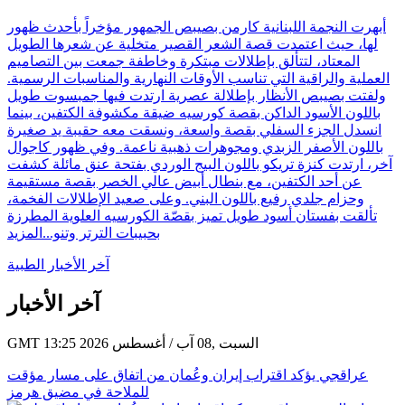
أبهرت النجمة اللبنانية كارمن بصيبص الجمهور مؤخراً بأحدث ظهور
لها، حيث اعتمدت قصة الشعر القصير متخلية عن شعرها الطويل
المعتاد، لتتألق بإطلالات مبتكرة وخاطفة جمعت بين التصاميم
العملية والراقية التي تناسب الأوقات النهارية والمناسبات الرسمية.
ولفتت بصيبص الأنظار بإطلالة عصرية ارتدت فيها جمبسوت طويل
باللون الأسود الداكن بقصة كورسيه ضيقة مكشوفة الكتفين، بينما
انسدل الجزء السفلي بقصة واسعة، ونسقت معه حقيبة يد صغيرة
باللون الأصفر الزبدي ومجوهرات ذهبية ناعمة. وفي ظهور كاجوال
آخر، ارتدت كنزة تريكو باللون البيج الوردي بفتحة عنق مائلة كشفت
عن أحد الكتفين، مع بنطال أبيض عالي الخصر بقصة مستقيمة
وحزام جلدي رفيع باللون البني. وعلى صعيد الإطلالات الفخمة،
تألقت بفستان أسود طويل تميز بقصّة الكورسيه العلوية المطرزة
بحبيبات الترتر وتنو...
المزيد
آخر الأخبار الطبية
آخر الأخبار
GMT 13:25 2026 السبت ,08 آب / أغسطس
عراقجي يؤكد اقتراب إيران وعُمان من اتفاق على مسار مؤقت
للملاحة في مضيق هرمز