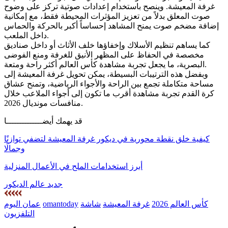
غرفة المعيشة. وينصح باستخدام إعدادات صوتية تركز على وضوح
صوت المعلق بدلاً من تعزيز المؤثرات المحيطة فقط، مع إمكانية
إضافة مضخم صوت يمنح المشاهد إحساساً أكبر بالحركة والحماس
داخل الملعب.
كما يساهم تنظيم الأسلاك وإخفاؤها خلف الأثاث أو داخل صناديق
مخصصة في الحفاظ على المظهر الأنيق للغرفة ومنع الفوضى
البصرية، ما يجعل تجربة مشاهدة كأس العالم أكثر راحة ومتعة.
وبفضل هذه الترتيبات البسيطة، يمكن تحويل غرفة المعيشة إلى
مساحة متكاملة تجمع بين الراحة والأجواء الرياضية، وتمنح عشاق
كرة القدم تجربة مشاهدة أقرب ما تكون إلى أجواء الملاعب خلال
منافسات مونديال 2026.
قد يهمك أيضــــــــــــــا
كيفية خلق نقطة محورية في ديكور غرفة المعيشة لتضفي توازنًا
وجمالًا
أبرز استخدامات الملح في الأعمال المنزلية
جديد عالم الديكور
كأس العالم 2026
غرفة المعيشة
شاشة
omantoday
عمان اليوم
التلفزيون