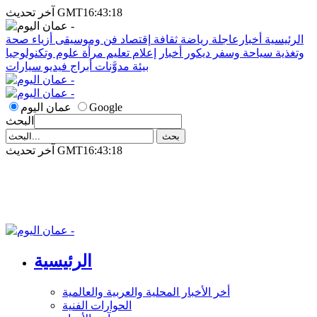
آخر تحديث GMT16:43:18
الرئيسية
أخبارعاجلة
رياضة
ثقافة
إقتصاد
فن وموسيقى
أزياء
صحة
وتغذية
سياحة وسفر
ديكور
أخبار
إعلام
تعليم
مرأة
علوم وتكنولوجيا
بيئة
مدوَّنات
أبراج
فيديو
سيارات
Google
عمان اليوم
البحث
آخر تحديث GMT16:43:18
الرئيسية
أخر الأخبار المحلية والعربية والعالمية
الحوارات الفنية