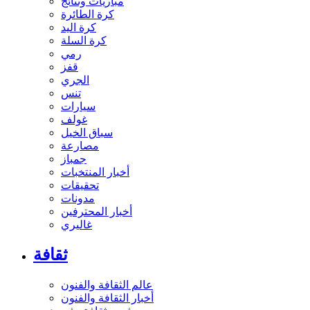
مباريات ونتائج
كرة الطائرة
كرة اليد
كرة السلة
رمي
قفز
الجري
تنس
سيارات
غولف
سباق الخيل
مصارعة
جمباز
أخبار المنتخبات
تحقيقات
مدونات
أخبار المحترفين
غاليري
ثقافة
عالم الثقافة والفنون
أخبار الثقافة والفنون