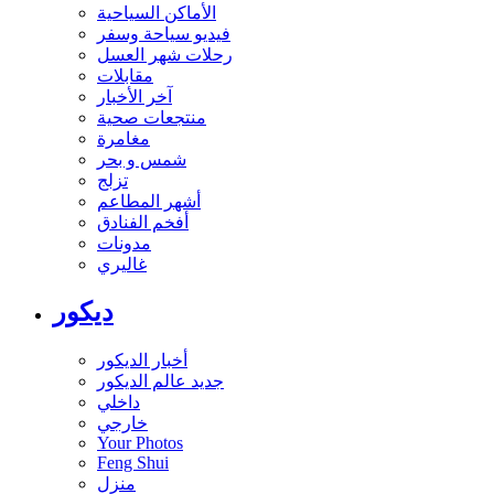
الأماكن السياحية
فيديو سياحة وسفر
رحلات شهر العسل
مقابلات
آخر الأخبار
منتجعات صحية
مغامرة
شمس و بحر
تزلج
أشهر المطاعم
أفخم الفنادق
مدونات
غاليري
ديكور
أخبار الديكور
جديد عالم الديكور
داخلي
خارجي
Your Photos
Feng Shui
منزل