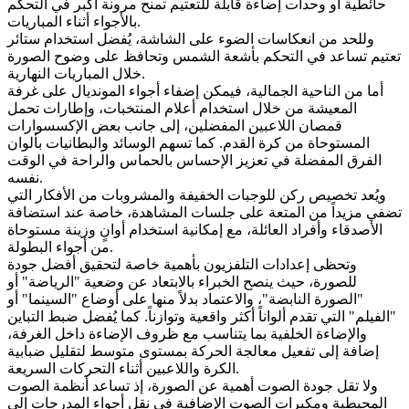
حائطية أو وحدات إضاءة قابلة للتعتيم تمنح مرونة أكبر في التحكم
بالأجواء أثناء المباريات.
وللحد من انعكاسات الضوء على الشاشة، يُفضل استخدام ستائر
تعتيم تساعد في التحكم بأشعة الشمس وتحافظ على وضوح الصورة
خلال المباريات النهارية.
أما من الناحية الجمالية، فيمكن إضفاء أجواء المونديال على غرفة
المعيشة من خلال استخدام أعلام المنتخبات، وإطارات تحمل
قمصان اللاعبين المفضلين، إلى جانب بعض الإكسسوارات
المستوحاة من كرة القدم. كما تسهم الوسائد والبطانيات بألوان
الفرق المفضلة في تعزيز الإحساس بالحماس والراحة في الوقت
نفسه.
ويُعد تخصيص ركن للوجبات الخفيفة والمشروبات من الأفكار التي
تضفي مزيداً من المتعة على جلسات المشاهدة، خاصة عند استضافة
الأصدقاء وأفراد العائلة، مع إمكانية استخدام أوانٍ وزينة مستوحاة
من أجواء البطولة.
وتحظى إعدادات التلفزيون بأهمية خاصة لتحقيق أفضل جودة
للصورة، حيث ينصح الخبراء بالابتعاد عن وضعية "الرياضة" أو
"الصورة النابضة"، والاعتماد بدلاً منها على أوضاع "السينما" أو
"الفيلم" التي تقدم ألواناً أكثر واقعية وتوازناً. كما يُفضل ضبط التباين
والإضاءة الخلفية بما يتناسب مع ظروف الإضاءة داخل الغرفة،
إضافة إلى تفعيل معالجة الحركة بمستوى متوسط لتقليل ضبابية
الكرة واللاعبين أثناء التحركات السريعة.
ولا تقل جودة الصوت أهمية عن الصورة، إذ تساعد أنظمة الصوت
المحيطية ومكبرات الصوت الإضافية في نقل أجواء المدرجات إلى