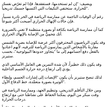
ويضيف: "إن لم تستخدمها، فستفقدها. فإذا لم تعرّض نفسك
للحرارة، ستختفي التكيفات التي اكتسبها جسمك تدريجياً".
رغم أن الوفيات الناجمة عن ممارسة الرياضة في الحر نادرة نسبياً،
فإن حالات الإنهاك الحراري أصبحت أكثر شيوعاً.
كما أن ممارسة الرياضة بكثافة أو بصورة منتظمة لا تعني بالضرورة
أنك مَحمِيٌّ من الإصابة بالإنهاك الحراري.
وقد يكون الرياضيون المحترفون أكثر عرضة للإصابة بضربة الشمس
مقارنةً بالأشخاص الذين يمارسون الرياضة للترفيه، لأنهم اعتادوا
بالفعل دفع أجسامهم إلى ما "يتجاوز حدودها البيولوجية"، بحسب
ستيرنز.
وقد يكون ذلك خطيراً، لأن شدة التمرين هي العامل الأساسي الذي
يؤدي إلى ارتفاع درجة حرارة الجسم الداخلية.
لذلك تنصح ستيرنز بأن يكون "الإنصات إلى إشارات الجسم، وإبطاء
الوتيرة بصورة متعمَّدة، خط الدفاع الأول".
ومن خلال التأقلم التدريجي، وتنظيم الجهد، وممارسة الرياضة في
وقت مبكر من اليوم، يمكننا الحفاظ على نشاطنا حتى مع ارتفاع
درجات الحرارة.