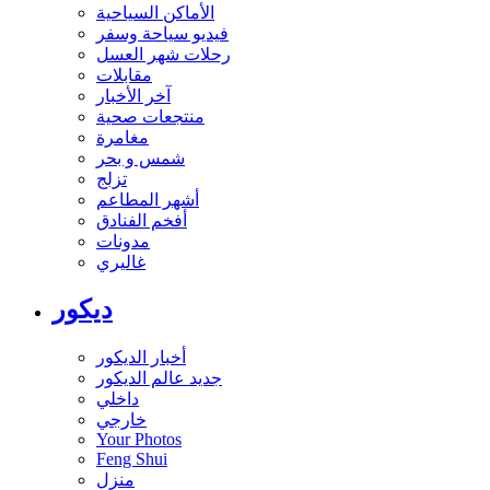
الأماكن السياحية
فيديو سياحة وسفر
رحلات شهر العسل
مقابلات
آخر الأخبار
منتجعات صحية
مغامرة
شمس و بحر
تزلج
أشهر المطاعم
أفخم الفنادق
مدونات
غاليري
ديكور
أخبار الديكور
جديد عالم الديكور
داخلي
خارجي
Your Photos
Feng Shui
منزل