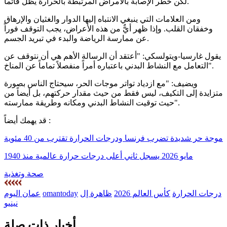
لكن خطر الإصابة بالأمراض المرتبطة بالحرارة يظل قائماً.
ومن العلامات التي ينبغي الانتباه إليها الدوار والغثيان والإرهاق
وخفقان القلب. وإذا ظهر أيٌّ من هذه الأعراض، يجب التوقف فوراً
عن ممارسة الرياضة والبدء في تبريد الجسم.
يقول غارسيا-ويتولسكي: "أعتقد أن الرسالة الأهم هي أن نتوقف عن
التعامل مع النشاط البدني باعتباره أمراً منفصلاً تماماً عن المناخ".
ويضيف: "مع ازدياد تواتر موجات الحر، سيحتاج الناس بصورة
متزايدة إلى التكيف، ليس فقط من حيث مقدار حركتهم، بل أيضاً من
حيث توقيت النشاط البدني ومكانه وطريقة ممارسته".
قد يهمك أيضاً :
موجة حر شديدة تضرب فرنسا ودرجات الحرارة تقترب من 40 مئوية
مايو 2026 يسجل ثاني أعلى درجات حرارة عالمية منذ 1940
صحة وتغذية
درجات الحرارة
كأس العالم 2026
ظاهرة إل
omantoday
عمان اليوم
نينيو
أخبار ذات صلة