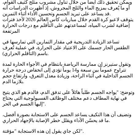
ويمكن تحقيق ذلك أيضاً من خلال تناول مشروب مثلج كثيف القوام،
أو ما يُعرف بمزيج الماء والثلج المجروش، إذ أظهرت الدراسات أنه
قد يساعد على تبريد الجسم وتحسين الأداء أثناء التمرين.
يتوقف لاعبو كرة القدم خلال مباريات كأس العالم 2026 لأخذ فترات
إضافية لشرب المياه، لمساعدتهم على التأقلم مع درجات الحرارة
المرتفعة
تساعد الزيادة التدريجية في مقدار التمارين التي تمارسها في
الطقس الحار جسمك على الاعتياد على الحرارة، في عملية تُعرف
باسم (التأقلم الحراري).
وتقول ستيرنز إن ممارسة الرياضة بانتظام في الأجواء الحارة لمدة
تتراوح عموماً بين سبعة و14 يوماً تؤدي إلى انخفاض درجة حرارة
الجسم الداخلية في أثناء الراحة، وزيادة معدل التعرق، وارتفاع حجم
بلازما الدم.
وتوضح: "يواجه الجسم طلباً هائلاً على تدفق الدم، فالدم هو الذي يتيح
في نهاية المطاف دعم مختلف الوظائف الفسيولوجية التي يحتاج
إليها الجسم في الحر".
وتضيف أن هذا التكيف يساعد الجسم على الاستجابة بصورة أفضل،
ما قد يحسّن الأداء ويقلل خطر الإصابة بالإجهاد الحراري.
لكن جاي يقول إن هذه الاستجابة "مؤقتة".