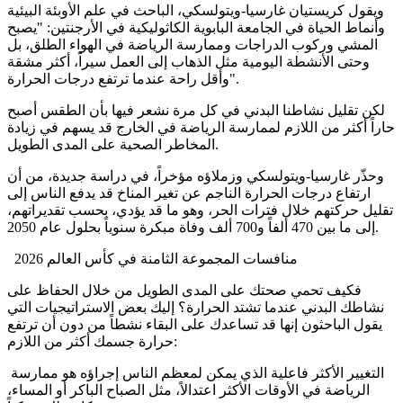
ويقول كريستيان غارسيا-ويتولسكي، الباحث في علم الأوبئة البيئية
وأنماط الحياة في الجامعة البابوية الكاثوليكية في الأرجنتين: "يصبح
المشي وركوب الدراجات وممارسة الرياضة في الهواء الطلق، بل
وحتى الأنشطة اليومية مثل الذهاب إلى العمل سيراً، أكثر مشقة
وأقل راحة عندما ترتفع درجات الحرارة".
لكن تقليل نشاطنا البدني في كل مرة نشعر فيها بأن الطقس أصبح
حاراً أكثر من اللازم لممارسة الرياضة في الخارج قد يسهم في زيادة
المخاطر الصحية على المدى الطويل.
وحذّر غارسيا-ويتولسكي وزملاؤه مؤخراً، في دراسة جديدة، من أن
ارتفاع درجات الحرارة الناجم عن تغير المناخ قد يدفع الناس إلى
تقليل حركتهم خلال فترات الحر، وهو ما قد يؤدي، بحسب تقديراتهم،
إلى ما بين 470 ألفاً و700 ألف وفاة مبكرة سنوياً بحلول عام 2050.
منافسات المجموعة الثامنة في كأس العالم 2026
فكيف تحمي صحتك على المدى الطويل من خلال الحفاظ على
نشاطك البدني عندما تشتد الحرارة؟ إليك بعض الاستراتيجيات التي
يقول الباحثون إنها قد تساعدك على البقاء نشطاً من دون أن ترتفع
حرارة جسمك أكثر من اللازم:
التغيير الأكثر فاعلية الذي يمكن لمعظم الناس إجراؤه هو ممارسة
الرياضة في الأوقات الأكثر اعتدالاً، مثل الصباح الباكر أو المساء،