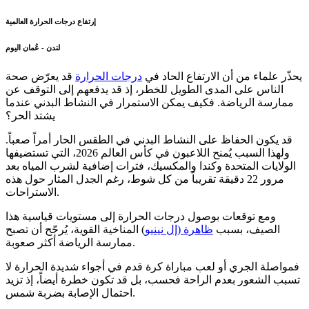
إرتفاع درجات الحرارة العالمية
لندن - عُمان اليوم
يحذّر علماء من أن الارتفاع الحاد في
درجات الحرارة
قد يعرّض صحة
الناس على المدى الطويل للخطر، إذ قد يدفعهم إلى التوقف عن
ممارسة الرياضة. فكيف يمكن الاستمرار في النشاط البدني عندما
يشتد الحر؟
قد يكون الحفاظ على النشاط البدني في الطقس الحار أمراً صعباً.
ولهذا السبب يُمنح اللاعبون في كأس العالم 2026، التي تستضيفها
الولايات المتحدة وكندا والمكسيك، فترات إضافية لشرب المياه بعد
مرور 22 دقيقة تقريباً من كل شوط، رغم الجدل المثار حول هذه
الاستراحات.
ومع توقعات بوصول درجات الحرارة إلى مستويات قياسية هذا
الصيف، بسبب
ظاهرة (إل نينيو
) المناخية القوية، يُرجّح أن تصبح
ممارسة الرياضة أكثر صعوبة.
فمواصلة الجري أو لعب مباراة كرة قدم في أجواء شديدة الحرارة لا
تسبب الشعور بعدم الراحة فحسب، بل قد تكون خطرة أيضاً، إذ تزيد
احتمال الإصابة بضربة شمس.