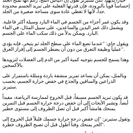
خياراً بديهياً. لكن ستيرنز تقول إن أكياس الثلج، رغم أنها تمنح الجلد
إحساساً قوياً بالبرودة، فإن قدرتها الفعلية على تبريد الجسم محدودة
جداً، لأنها لا تغطي عادة سوى مساحة صغيرة من الجلد.
وقد يكون غمر أجزاء من الجسم في الماء البارد وسيلة أكثر فاعلية.
ويشمل ذلك غمر اليدين والساعدين، على سبيل المثال، في الماء
البارد. ويمكن بدلاً من ذلك سكب الماء على الجسم.
ويقول جاي: "عندما تضع الماء على سطح الجلد ثم يتبخر، فإنه يؤدي
عملياً وظيفة التعرق من دون أن يضطر الجسم إلى إفراز العرق".
وهذا يسمح للجسم بتوجيه كمية أكبر من الدم إلى العضلات لتزويدها
بالأكسجين.
وبالمثل، يمكن أن يساعد تمرير منشفة باردة ومبللة باستمرار على
الذراعين والساقين والجذع في خفض حرارة الجسم، بحسب
ستيرنز.
قد يكون تبريد الجسم مسبقاً، قبل الخروج لممارسة الرياضة، مفيداً
أيضاً. وتشير الأبحاث إلى أن خفض درجة حرارة الجسم قبل التمرين
يمنحك هامشاً أكبر قبل أن تصل الظروف إلى مستوى خطير.
وتقول ستيرنز: "إن خفض درجة حرارة جسمك قليلاً قبل الخروج إلى
الحر يمنحك وقتاً أطول قبل أن تصبح الظروف خطرة".