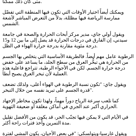
متى كان ذلك ممكناً.
ويمكنك أيضاً اختيار الأوقات التي تكون فيها المنطقة التي تفضّل
ممارسة الرياضة فيها مظللة، بدلاً من التعرض المباشر لأشعة
الشمس.
ويقول أولي جاي، مدير مركز أبحاث الحرارة والصحة في جامعة
سيدني، إن الفارق في درجات الحرارة قد يصل إلى ما بين 12 و15
درجة مئوية مقارنة بدرجة حرارة الهواء في الظل.
الرطوبة عامل مهم أيضاً. فالطريقة الأساسية التي يتخلص بها الجسم
من الحرارة هي تبخُّر العرق من سطح الجلد، ما يساعد على خفض
درجة حرارة الجسم. لكن في الأجواء الرطبة، تتراجع فاعلية هذه
العملية لأن تبخر العرق يصبح أبطأ.
ويقول جاي: "تكون نسبة الرطوبة في الهواء أعلى، ولذلك تضعف
قدرة الجسم على تبريد نفسه من خلال التبخر".
كما تلعب سرعة الرياح دوراً مهماً، ولهذا تكون مخاطر الإجهاد
الحراري أكبر عند الجري في أماكن مغلقة أو ضعيفة التهوية.
في الأيام التي لا يمكن فيها تجنّب الحر، قد يكون من الأفضل تقليل
مدة التمرين وأخذ فترات راحة أكثر.
ويقول غارسيا-ويتولسكي: "في بعض الأحيان، يكون المشي لفترة