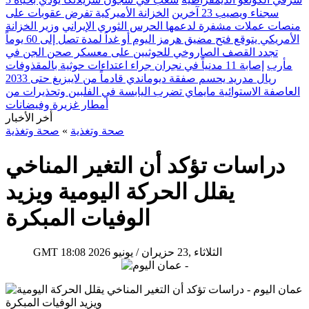
سجناء ويصيب 23 آخرين
الخزانة الأميركية تفرض عقوبات على
منصات عملات مشفرة لدعمها الحرس الثوري الإيراني
وزير الخزانة
الأمريكي يتوقع فتح مضيق هرمز اليوم أو غداً لمدة تصل إلى 60 يوماً
تجدد القصف الصاروخي للحوثيين على معسكر صحن الجن في
مأرب
إصابة 11 مدنياً في نجران جراء اعتداءات حوثية بالمقذوفات
ريال مدريد يحسم صفقة ديوماندي قادماً من لايبزيغ حتى 2033
العاصفة الاستوائية مايماي تضرب اليابسة في الفلبين وتحذيرات من
أمطار غزيرة وفيضانات
أخر الأخبار
صحة وتغذية
»
صحة وتغذية
دراسات تؤكد أن التغير المناخي
يقلل الحركة اليومية ويزيد
الوفيات المبكرة
18:08 2026 الثلاثاء ,23 حزيران / يونيو
GMT