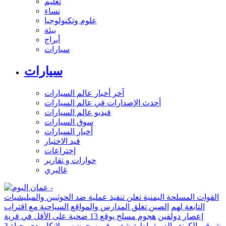
تعليم
نساء
علوم وتكنولوجيا
بيئة
أبراج
سيارات
سيارات
آخر أخبار عالم السيارات
أحدث الإصدارات في عالم السيارات
فيديو عالم السيارات
سوق السيارات
أخبار السيارات
قيد الاختبار
إختراعات
حوارات و تقارير
غاليري
القوات المسلحة اليمنية تعلن تنفيذ عملية ضد الحوثيين والميليشيات
التابعة لهم
الصين تغلق المدارس والمواقع السياحية مع اقتراب
إعصار دولفين
هجوم مسلح يوقع 13 ضحية على الأقل في قرية
شرقي الكونغو الديمقراطية
شغب في سجون سريلانكا يودي بحياة 3