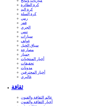
مباريات ونتائج
كرة الطائرة
كرة اليد
كرة السلة
رمي
قفز
الجري
تنس
سيارات
غولف
سباق الخيل
مصارعة
جمباز
أخبار المنتخبات
تحقيقات
مدونات
أخبار المحترفين
غاليري
ثقافة
عالم الثقافة والفنون
أخبار الثقافة والفنون