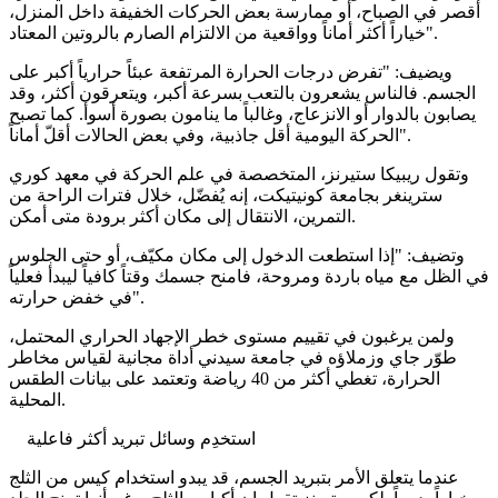
أقصر في الصباح، أو ممارسة بعض الحركات الخفيفة داخل المنزل،
خياراً أكثر أماناً وواقعية من الالتزام الصارم بالروتين المعتاد".
ويضيف: "تفرض درجات الحرارة المرتفعة عبئاً حرارياً أكبر على
الجسم. فالناس يشعرون بالتعب بسرعة أكبر، ويتعرقون أكثر، وقد
يصابون بالدوار أو الانزعاج، وغالباً ما ينامون بصورة أسوأ. كما تصبح
الحركة اليومية أقل جاذبية، وفي بعض الحالات أقلّ أماناً".
وتقول ريبيكا ستيرنز، المتخصصة في علم الحركة في معهد كوري
سترينغر بجامعة كونيتيكت، إنه يُفضّل، خلال فترات الراحة من
التمرين، الانتقال إلى مكان أكثر برودة متى أمكن.
وتضيف: "إذا استطعت الدخول إلى مكان مكيّف، أو حتى الجلوس
في الظل مع مياه باردة ومروحة، فامنح جسمك وقتاً كافياً ليبدأ فعلياً
في خفض حرارته".
ولمن يرغبون في تقييم مستوى خطر الإجهاد الحراري المحتمل،
طوّر جاي وزملاؤه في جامعة سيدني أداة مجانية لقياس مخاطر
الحرارة، تغطي أكثر من 40 رياضة وتعتمد على بيانات الطقس
المحلية.
استخدِم وسائل تبريد أكثر فاعلية
عندما يتعلق الأمر بتبريد الجسم، قد يبدو استخدام كيس من الثلج