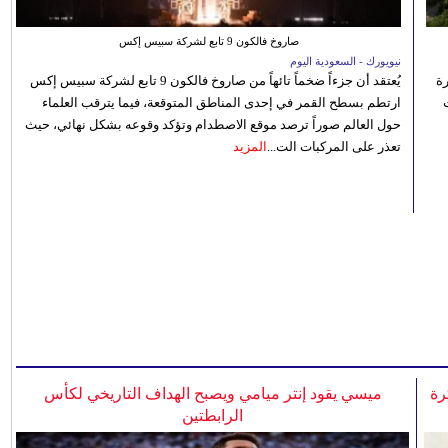
صاروخ فالكون 9 تابع لشركة سبيس إكس
نيويورك - السعودية اليوم
رة
يُعتقد أن جزءاً ضخماً تائهاً من صاروخ فالكون 9 تابع لشركة سبيس إكس
ارتطم بسطح القمر في إحدى المناطق المتوقعة، فيما يترقب العلماء
حول العالم صوراً ترصد موقع الاصطدام وتؤكد وقوعه بشكل نهائي، حيث
تعذر على المركبات الت...
المزيد
رة
ميسي يقود إنتر ميامي ويصبح الهداف التاريخي لكأس
الرابطتين