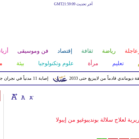
آخر تحديث GMT21:59:09
عاجلة
رياضة
ثقافة
إقتصاد
فن وموسيقى
أزياء
تعليم
مرأة
علوم وتكنولوجيا
بيئة
م
ادماً من لايبزيغ حتى 2033
إصابة 11 مدنياً في نجران جراء اعتداءات حوثية بالمقذوفات
رية لعلاج سلالة بونديبوغيو من إيبولا