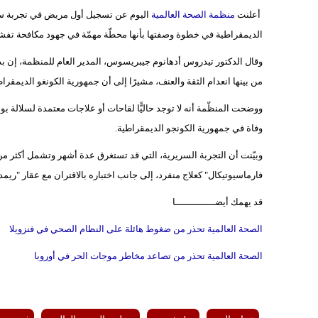
أعلنت
منظمة الصحة العالمية
اليوم عن تسجيل أول مريض في تجربة سري
الديمقراطية في خطوة وصفتها بأنها محطّة مهمّة في جهود مكافحة تف
وقال الدكتور تيدروس أدهانوم جيبريسوس، المدير العام للمنظمة، إن بدء ال
من بينها انعدام الثقة والعنف، مشيرًا إلى أن جمهورية الكونغو الديمقراطية سجلت خلال الأسب
وفاة في جمهورية الكونجو الديمقراطية.
وبيّنت أن التجربة السريرية، التي قد تستغرق عدة أشهر وتشمل أكثر 
فارماسيوتيكال" كعلاج منفرد، إلى جانب اختباره بالاقتران مع عقار "ري
قد يهمك أيضــــــــــــــا
الصحة العالمية تحذر من ضغوط هائلة على النظام الصحي في فنزويلا
الصحة العالمية تحذر من تصاعد مخاطر موجات الحر في أوروبا