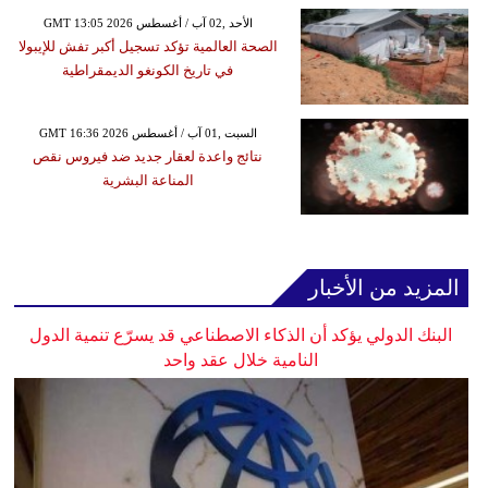
GMT 13:05 2026 الأحد ,02 آب / أغسطس
الصحة العالمية تؤكد تسجيل أكبر تفش للإيبولا
في تاريخ الكونغو الديمقراطية
GMT 16:36 2026 السبت ,01 آب / أغسطس
نتائج واعدة لعقار جديد ضد فيروس نقص
المناعة البشرية
المزيد من الأخبار
البنك الدولي يؤكد أن الذكاء الاصطناعي قد يسرّع تنمية الدول
النامية خلال عقد واحد