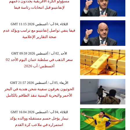
مسؤولو الكرة الأفريقية يجددون دعمهم
لإنفانتينو قبل انتخابات رئاسة فيفا
GMT 11:15 2026 الثلاثاء ,04 آب / أغسطس
فيفا ينفي تواصل إنفانتينو مع ترامب ويؤكد عدم
صحة التقارير الإعلامية
GMT 09:59 2026 الأحد ,02 آب / أغسطس
سعر الذهب في سلطنة عمان اليوم الأحد 02
أغسطس/ آب 2026
GMT 21:57 2026 الأربعاء ,05 آب / أغسطس
الحوثيون يغرقون سفينة شحن هندية في البحر
الأحمر والبحرية اليمنية تنقذ الطاقم بالكامل
GMT 16:04 2026 الثلاثاء ,04 آب / أغسطس
نيمار يؤجل حسم مستقبله ووالده يؤكد
استمراره في ملاعب كرة القدم