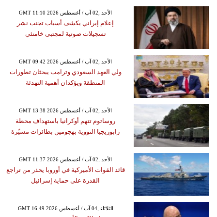
GMT 11:10 2026 الأحد ,02 آب / أغسطس
إعلام إيراني يكشف أسباب تجنب نشر
تسجيلات صوتية لمجتبى خامنئي
GMT 09:42 2026 الأحد ,02 آب / أغسطس
ولي العهد السعودي وترامب يبحثان تطورات
المنطقة ويؤكدان أهمية التهدئة
GMT 13:38 2026 الأحد ,02 آب / أغسطس
روساتوم تتهم أوكرانيا باستهداف محطة
زابوريجيا النووية بهجومين بطائرات مسيّرة
GMT 11:37 2026 الأحد ,02 آب / أغسطس
قائد القوات الأميركية في أوروبا يحذر من تراجع
القدرة على حماية إسرائيل
GMT 16:49 2026 الثلاثاء ,04 آب / أغسطس