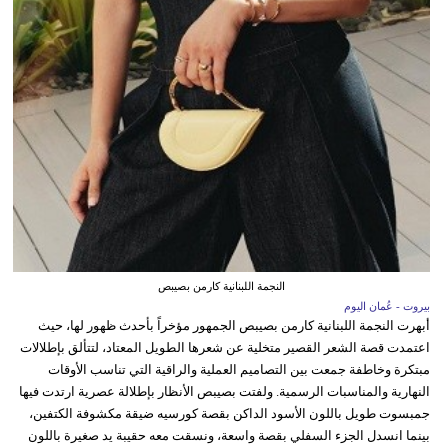
النجمة اللبنانية كارمن بصيبص
بيروت - عُمان اليوم
أبهرت النجمة اللبنانية كارمن بصيبص الجمهور مؤخراً بأحدث ظهور لها، حيث
اعتمدت قصة الشعر القصير متخلية عن شعرها الطويل المعتاد، لتتألق بإطلالات
مبتكرة وخاطفة جمعت بين التصاميم العملية والراقية التي تناسب الأوقات
النهارية والمناسبات الرسمية. ولفتت بصيبص الأنظار بإطلالة عصرية ارتدت فيها
جمبسوت طويل باللون الأسود الداكن بقصة كورسيه ضيقة مكشوفة الكتفين،
بينما انسدل الجزء السفلي بقصة واسعة، ونسقت معه حقيبة يد صغيرة باللون