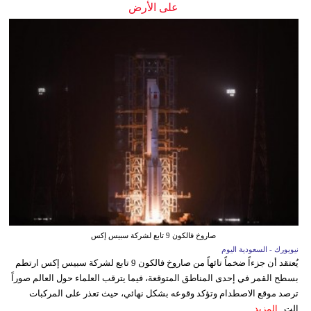
على الأرض
صاروخ فالكون 9 تابع لشركة سبيس إكس
نيويورك - السعودية اليوم
يُعتقد أن جزءاً ضخماً تائهاً من صاروخ فالكون 9 تابع لشركة سبيس إكس ارتطم
بسطح القمر في إحدى المناطق المتوقعة، فيما يترقب العلماء حول العالم صوراً
ترصد موقع الاصطدام وتؤكد وقوعه بشكل نهائي، حيث تعذر على المركبات
الت...
المزيد