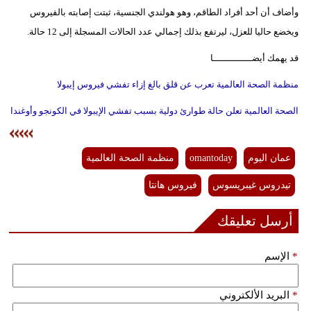
وأضاف أن أحد أفراد الطاقم، وهو هولندي الجنسية، ثبتت إصابته بالفيروس
فيديو
ويخضع حاليا للعزل، ليرتفع بذلك إجمالي عدد الحالات المسجلة إلى 12 حالة.
سيارات
قد يهمك أيضــــــــــــــا
منظمة الصحة العالمية تعرب عن قلق بالغ إزاء تفشي فيروس إيبولا
الصحة العالمية تعلن حالة طوارئ دولية بسبب تفشي الإيبولا في الكونجو وأوغندا
عمان اليوم
omantoday
منظمة الصحة العالمية
تيدروس غيبريسوس
فيروس هانتا
أرسل تعليقك
*
الإسم
*
البريد الألكتروني