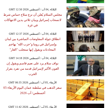
GMT 12:50 2026 الثلاثاء ,04 آب / أغسطس
مجلس السلام يُعلن أن نزع سلاح حماس شرط
لانسحاب إسرائيل وبيان ثلاثي يدين الانتهاكات
في غزة
GMT 12:37 2026 الثلاثاء ,04 آب / أغسطس
انطلاق جولة المفاوضات المباشرة بين لبنان
وإسرائيل في روما و"حزب الله" يهاجم
المحادثات ويقول إنها ستجلب "العار"
GMT 14:18 2026 الثلاثاء ,04 آب / أغسطس
نواف سلام يرد على نعيم قاسم ويقول إن
العون الأكبر لإسرائيل قدمه من تفرد بقرار
الحرب
GMT 06:35 2026 الأربعاء ,05 آب / أغسطس
سعر الذهب في سلطنة عمان اليوم الأربعاء 05
أغسطس/ آب 2026
GMT 11:42 2026 الأربعاء ,05 آب / أغسطس