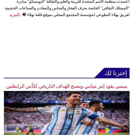
اعتمدت منظمة الأمم المتحدة للتربية والعلم والثقافة "اليونسكو" مبادرة
"الممتلك الثقافي" الخاصة بحرف الفخار والنحاس والمعادن والصناعات الخشبية
لفريق بهلاء التطوعي لمؤسسة المجتمع المحلي بموقع قلعة بهلاء �...
المزيد
إخترنا لك
ميسي يقود إنتر ميامي ويصبح الهداف التاريخي لكأس الرابطتين