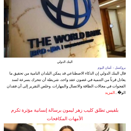
البنك الدولي
بروكسل - عُمان اليوم
قال البنك الدولي إن الذكاء الاصطناعي قد يمكن البلدان النامية من تحقيق ما
يعادل قرناً من التنمية في غضون عقد واحد، شريطة أن تتحرك بسرعة لسد
الفجوات في مجالات الطاقة والاتصال والمهارات. وخلص التقرير إلى أن فقدان
الو�...
المزيد
بلقيس تطلق كليب زهر ليمون برسالة إنسانية مؤثرة تكرم
الأمهات المكافحات