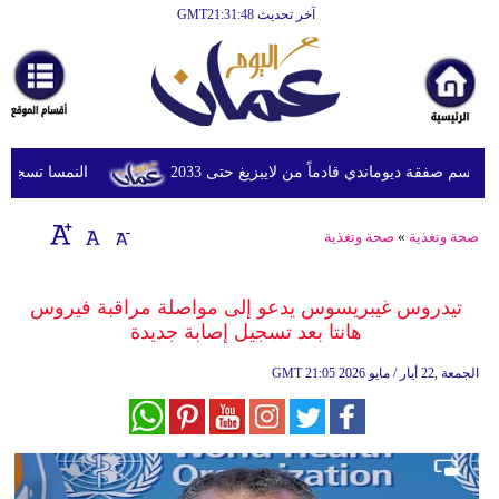
آخر تحديث GMT21:31:48
الرئيسية
أخبارعاجلة
رياضة
ثقافة
م صفقة ديوماندي قادماً من لايبزيغ حتى 2033
النمسا تسجل أعلى درجة
إقتصاد
صحة وتغذية
»
صحة وتغذية
فن
وموسيقى
تيدروس غيبريسوس يدعو إلى مواصلة مراقبة فيروس
هانتا بعد تسجيل إصابة جديدة
أزياء
21:05 2026 الجمعة ,22 أيار / مايو
GMT
صحة
وتغذية
سياحة