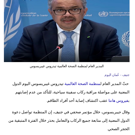
وسفر
ديكور
أخبار
إعلام
تعليم
المدير العام لمنظمة الصحة العالمية تيدروس غيبريسوس
مرأة
جنيف - عُمان اليوم
علوم
حثّ المدير العام ل
منظمة الصحة العالمية
تيدروس غيبريسوس اليوم الدول
وتكنولوجيا
المعنية على مواصلة مراقبة ركاب سفينة سياحية، للتأكد من عدم إصابتهم
ب
فيروس هانتا
عقب اكتشاف إصابة أحد أفراد الطاقم.
بيئة
وقال جيبريسوس، خلال مؤتمر صحفي في جنيف، إن المنظمة تواصل دعوة
مدوَّنات
الدول المعنية إلى متابعة جميع الركاب والتعامل بحذر خلال الفترة المتبقية من
الحجر الصحي.
أبراج