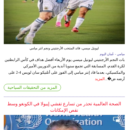
ليونيل ميسي، قائد المنتخب الأرجنتيني ونجم انتر ميامي
ميامي - عُمان اليوم
بات النجم الأرجنتيني ليونيل ميسي يوم الأربعاء أفضل هداف في كأس الرابطتين
لكرة القدم، المسابقة التي تجمع سنويا أندية من الدوريين الأميركي
والمكسيكي، بعدما قاد إنتر ميامي إلى الفوز على أتلتيكو سان لويس 4-2 على
أرضه ض�...
المزيد
المزيد من التحقيقات السياحية
الصحة العالمية تحذر من تسارع تفشي إيبولا في الكونغو وسط
نقص الإمكانات