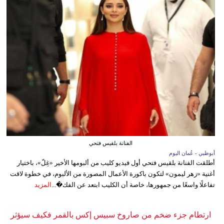
الفنانة بلقيس فتحي
أبوظبي - عُمان اليوم
أطلقت الفنانة بلقيس فتحي أول فيديو كليب من ألبومها الأخير «غِلّ»، باختيار
أغنية «زهر ليمون» لتكون باكورة الأعمال المصورة من الألبوم، في خطوة لاقت
تفاعلًا واسعًا من جمهورها، خاصة أن الكليب ابتعد عن الفك�...
المزيد
ارتطام جزء ضخم من صاروخ سبيس إكس بالقمر فكيف سيؤثر