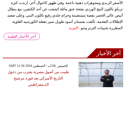
الأصفر الزبدي ومجوهرات ذهبية ناعمة. وفي ظهور كاجوال آخر، ارتدت كنزة
تريكو باللون البيج الوردي بفتحة عنق مائلة كشفت عن أحد الكتفين، مع بنطال
أبيض عالي الخصر بقصة مستقيمة وحزام جلدي رفيع باللون البني. وعلى صعيد
الإطلالات الفخمة، تألقت بفستان أسود طويل تميز بقصّة الكورسيه العلوية
المطرزة بحبيبات الترتر وتنو...
المزيد
آخر الأخبار الطبية
آخر الأخبار
GMT 12:56 2026 الخميس ,06 آب / أغسطس
طبيب من أصول مصرية يقترب من دخول
التاريخ الأميركي بعد فوزه بترشيح
الديمقراطيين