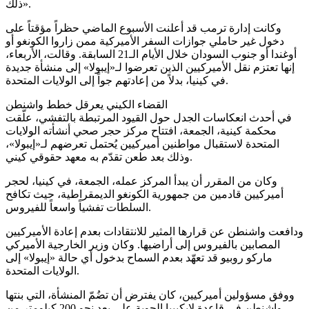
ذلك».
وكانت إدارة ترمب قد أعلنت الأسبوع الماضي حظراً مؤقتاً على
دخول غير حاملي جوازات السفر الأميركية ممن زاروا الكونغو أو
أوغندا أو جنوب السودان خلال الأيام الـ21 السابقة. وقالت، الأربعاء،
إنها تعتزم نقل الأميركيين الذين تعرضوا لـ«إيبولا» إلى منشأة جديدة
في كينيا، بدلاً من إعادتهم جواً إلى الولايات المتحدة.
القضاء الكيني يعرقل خطط واشنطن
في أحدث انعكاسات الجدل حول القيود المرتبطة بالتفشي، علّقت
محكمة كينية، الجمعة، افتتاح مركز حجر صحي أنشأته الولايات
المتحدة لاستقبال مواطنين أميركيين يُحتمل تعرضهم لـ«إيبولا»،
وذلك بعد طعن تقدّم به معهد حقوقي كيني.
وكان من المقرر أن يبدأ المركز عمله، الجمعة، في كينيا، لحجر
أميركيين قادمين من جمهورية الكونغو الديمقراطية، حيث تكافح
السلطات تفشياً واسعاً للفيروس.
ودافعت واشنطن عن قرارها المثير للانتقادات بعدم إعادة الأميركيين
المصابين بالفيروس إلى أراضيها. وكان وزير الخارجية الأميركي
ماركو روبيو قد تعهّد بعدم السماح بدخول أي حالة «إيبولا» إلى
الولايات المتحدة.
ووفق مسؤولين أميركيين، كان يفترض أن تضُمّ المنشأة، التي بنتها
واشنطن في قاعدة لايكيبيا الجوية على بعد نحو 200 كيلومتر من