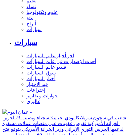
تعليم
نساء
علوم وتكنولوجيا
بيئة
أبراج
سيارات
سيارات
آخر أخبار عالم السيارات
أحدث الإصدارات في عالم السيارات
فيديو عالم السيارات
سوق السيارات
أخبار السيارات
قيد الاختبار
إختراعات
حوارات و تقارير
غاليري
شغب في سجون سريلانكا يودي بحياة 3 سجناء ويصيب 23 آخرين
الخزانة الأميركية تفرض عقوبات على منصات عملات مشفرة
لدعمها الحرس الثوري الإيراني
وزير الخزانة الأمريكي يتوقع فتح
مضيق هرمز اليوم أو غداً لمدة تصل إلى 60 يوماً
تجدد القصف