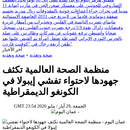
الصاروخي للحوثيين على معسكر صحن الجن في مأرب
إصابة 11
مدنياً في نجران جراء اعتداءات حوثية بالمقذوفات
ريال مدريد يحسم
صفقة ديوماندي قادماً من لايبزيغ حتى 2033
العاصفة الاستوائية
مايماي تضرب اليابسة في الفلبين وتحذيرات من أمطار غزيرة
وفيضانات
زلزال بقوة 5.9 درجة يضرب جنوب الفلبين دون تسجيل
ضحايا
واشنطن ترفع عقوبات عن شركات وطائرتين على صلة
بالحرس الثوري الإيراني
الشرطة تعتقل إمرأة تم القبض عليها بعد
طعن أربعة رجال في "كوفنت غاردن"
أخر الأخبار
صحة وتغذية
»
صحة وتغذية
منظمة الصحة العالمية تكثف
جهودها لاحتواء تفشي إيبولا في
الكونغو الديمقراطية
23:54 2026 الجمعة ,29 أيار / مايو
GMT