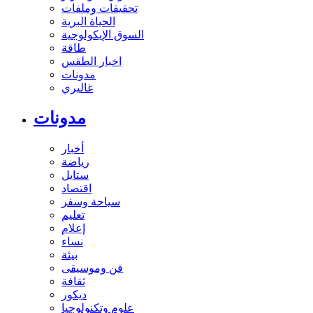
تحقيقات وملفات
الحياة البرية
السوق الإيكولوجية
طاقة
اخبار الطقس
مدونات
غاليري
مدونات
أخبار
رياضة
ستايل
اقتصاد
سياحة وسفر
تعليم
إعلام
نساء
بيئة
فن وموسيقى
ثقافة
ديكور
علوم وتكنولوجيا