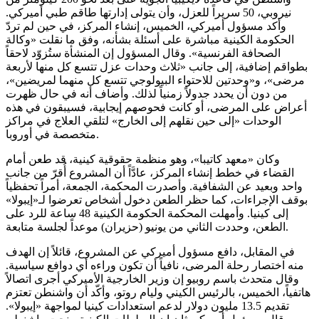
نيروبي، 50 سريراً للعزل، وأن يتولى إدارتها طاقم طبي أميركي.
وأكد مسؤول أميركي، الخميس، إنشاء المركز، في حين لم تردّ
الحكومة الكينية مباشرة على أسئلة بشأنه، وفق ما نقلت «وكالة
الصحافة الفرنسية». وقال المسؤول إن المنشأة ستُزوّد لاحقاً
بطواقم إضافية، إلى جانب «ثلاث وحدات عزل تتسع كل منها لأربعة
مرضى»، و«وحدتين للاحتواء البيولوجي تتسع كل منهما لمريضين»،
من دون أن يحدد جدولاً زمنياً لذلك. وأضاف أنه في حال ظهرت
أعراض على المرضى، أو كانت فحوصهم إيجابية، فسيبقون في هذه
الوحدات «إلى حين نقلهم إلى الخارج» لتلقي العلاج في مراكز
متخصصة في أوروبا.
وكان «معهد كاتيبا»، وهو منظمة حقوقية كينية، قد طعن أمام
القضاء في خطط إنشاء المركز، عادَّاً أن المشروع أُقرّ من جانب
واحد وبعيد عن الشفافية. وأصدرت المحكمة، الجمعة، أمراً تحفظياً
بوقف الإجراءات، كما حظر الطعن دخول أشخاص تعرضوا لـ«إيبولا»
إلى كينيا. وأمهلت المحكمة الحكومة الكينية 48 ساعة للرد على
الطعن، وحددت الثاني من يونيو (حزيران) موعداً لجلسة متابعة.
في المقابل، دافع مسؤول أميركي عن المشروع، قائلاً إن الهدف
منه اختصار رحلة المرضى، نافياً أن تكون وراءه أي دوافع سياسية.
وقال متحدث باسم روبيو إن وزير الخارجية الأميركي أجرى اتصالاً
هاتفياً، الخميس، بالرئيس الكيني وليام روتو، وأكّد أن واشنطن تعتزم
تقديم 13.5 مليون دولار لدعم استعدادات كينيا لمواجهة «إيبولا».