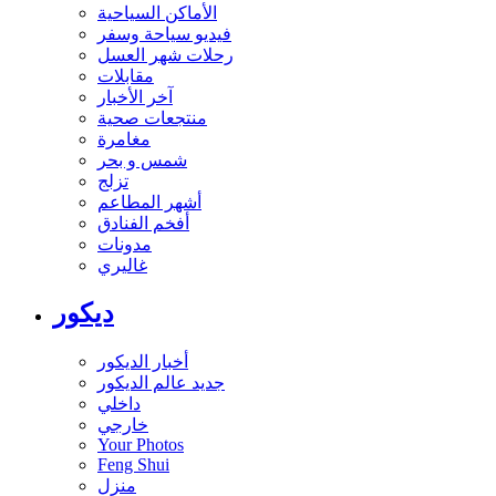
الأماكن السياحية
فيديو سياحة وسفر
رحلات شهر العسل
مقابلات
آخر الأخبار
منتجعات صحية
مغامرة
شمس و بحر
تزلج
أشهر المطاعم
أفخم الفنادق
مدونات
غاليري
ديكور
أخبار الديكور
جديد عالم الديكور
داخلي
خارجي
Your Photos
Feng Shui
منزل