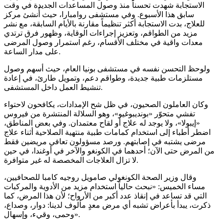
الاستجابة شهدت تحسناً منذ وصول المساعدات الجديدة في وقت
سابق هذا الأسبوع. وفي مستشفى روامبارا، حيث أُنشئ مركز
للعلاج، بدت الاستجابة أكثر تنظيماً مقارنة بالأيام السابقة، مع نشر
مزيد من الطواقم، وتعزيز إجراءات الوقاية، وظهور فرق ترتدي
معدات واقية في مختلف الأقسام، رغم استمرار وصول المرضى
على مدار الساعة.
ولوحظ التحسن نفسه في مستشفى بونيا العام، حيث أسهم وصول
مستلزمات طبية جديدة، وطواقم دعم، وتمويل طارئ، في إعادة
تنشيط العمل داخل المستشفى.
وكان العاملون الصحيون، في ظل شح الإمدادات، يكافحون لاحتواء
تفشي متحوّر «بونديبوغيو»، وهو السلالة المنتشرة من فيروس
«إيبولا»، ولا يوجد له علاج أو لقاح معتمدان. وفي بعض المناطق،
اضطر أطباء إلى استخدام كمامات طبية منتهية الصلاحية أثناء علاج
مرضى يشتبه في إصابتهم. ورصد مسؤولون تعافي مريضين فقط
من المرض حتى الآن؛ أحدهما في الكونغو والآخر في أوغندا، في حين
لا تزال العلاجات المخصصة له غير متوافرة.
وقال وزير الصحة الكونغولي صامويل روجيه كامبا للصحافيين،
مساء الخميس: «نبحث حالياً استخدام مزيد من الأدوية والمركبات
التي قد تساعد في إنقاذ عدد أكبر من الأرواح؛ لأن هذا المرض، كما
ذكرت، يبدأ بأعراض تشبه أي مرض معدٍ مألوف لدينا: دوار، وصداع،
وحمى، وقيء، وإسهال».