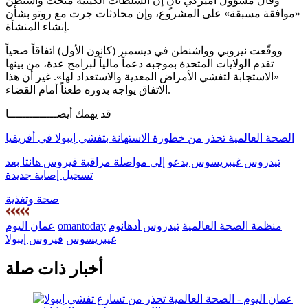
وقال مسؤول أميركي ثانٍ إن السلطات الكينية منحت واشنطن
«موافقة مسبقة» على المشروع، وإن محادثات جرت مع روتو بشأن
إنشاء المنشأة.
ووقّعت نيروبي وواشنطن في ديسمبر (كانون الأول) اتفاقاً صحياً
تقدم الولايات المتحدة بموجبه دعماً مالياً لبرامج عدة، من بينها
«الاستجابة لتفشي الأمراض المعدية والاستعداد لها». غير أن هذا
الاتفاق يواجه بدوره طعناً أمام القضاء.
قد يهمك أيضــــــــــــــا
الصحة العالمية تحذر من خطورة الاستهانة بتفشي إيبولا في أفريقيا
تيدروس غيبريسوس يدعو إلى مواصلة مراقبة فيروس هانتا بعد
تسجيل إصابة جديدة
صحة وتغذية
منظمة الصحة العالمية
تيدروس أدهانوم
omantoday
عمان اليوم
غيبريسوس
فيروس إيبولا
أخبار ذات صلة