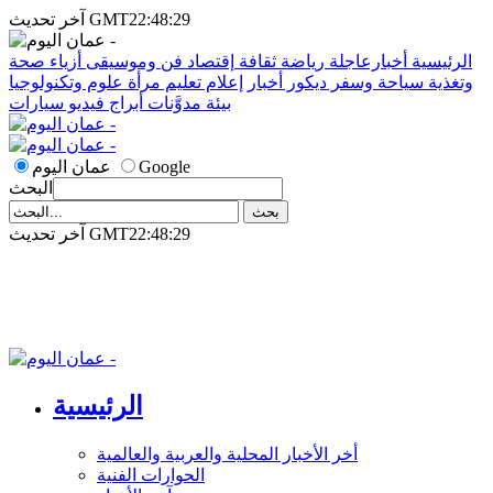
آخر تحديث GMT22:48:29
الرئيسية
أخبارعاجلة
رياضة
ثقافة
إقتصاد
فن وموسيقى
أزياء
صحة
وتغذية
سياحة وسفر
ديكور
أخبار
إعلام
تعليم
مرأة
علوم وتكنولوجيا
بيئة
مدوَّنات
أبراج
فيديو
سيارات
Google
عمان اليوم
البحث
آخر تحديث GMT22:48:29
الرئيسية
أخر الأخبار المحلية والعربية والعالمية
الحوارات الفنية