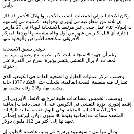
(أيار).
وكان الاتحاد الدولي لجمعيات الصليب الأحمر والهلال الأحمر قد قال
إن ثلاثة من متطوعيه في إيتوري توفوا بعد الاشتباه في إصابتهم
بـ«إيبولا» أثناء عمل صحي غير مرتبط بالاستجابة للوباء في 27 مارس
(آذار)، أي قبل أكثر من شهر من أول وفاة مشتبه بها أوردها المركز
الأفريقي لمكافحة الأمراض والوقاية منها.
تفشي يسبق الاستجابة
رغم أن جهود الاستجابة باتت أكثر تنظيماً مع وصول مزيد من
المعدات، لا يزال التفشي ينتشر بوتيرة أسرع من القدرة على
احتوائه.
وحسب مركز عمليات الطوارئ الصحية العامة في الكونغو، الذي
تشارك فيه منظمة الصحة العالمية، سُجلت حتى الثلاثاء 1077 حالة
مشتبه بها، و238 وفاة مشتبه بها.
ووصلت، الخميس، مساعدات طبية تبرع بها الاتحاد الأوروبي إلى
إقليم إيتوري، بؤرة التفشي في الكونغو، على أن تصل دفعات إضافية
خلال الأيام الثمانية المقبلة. وفي اليوم نفسه، أعلنت الولايات
المتحدة مساعدات إضافية بقيمة 80 مليون دولار، ليرتفع إجمالي
تعهداتها إلى أكثر من 112 مليون دولار.
وقال مراسل «أسوشييتد برس» في بونيا، عاصمة الإقليم، إن