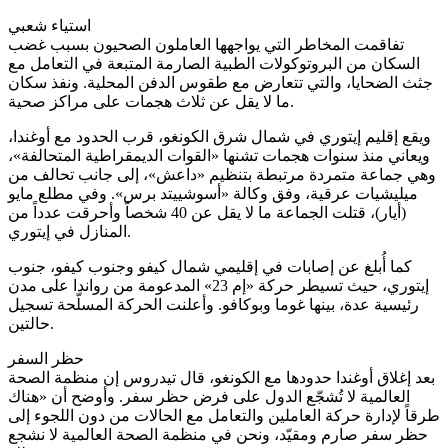
استياء شعبي
تفاقمت المخاطر التي يواجهها العاملون الصحيون بسبب غضب
السكان من البروتوكولات الطبية الصارمة المتبعة في التعامل مع
جثث الضحايا، والتي تتعارض مع طقوس الدفن المحلية. ونفذ سكان
ما لا يقل عن ثلاث هجمات على مراكز صحية.
ويقع إقليم إيتوري في شمال شرق الكونغو، قرب الحدود مع أوغندا،
ويعاني منذ سنوات هجمات تشنها «القوات الديمقراطية المتحالفة»،
وهي جماعة متمردة مرتبطة بتنظيم «داعش»، إلى جانب تحالف من
ميليشيات عرقية، وفق وكالة «أسوشييتد برس». وفي مطلع مايو
(أيار)، قتلت الجماعة ما لا يقل عن 40 شخصاً وأحرقت عدداً من
المنازل في إيتوري.
كما أُبلغ عن إصابات في إقليمي شمال كيفو وجنوب كيفو، جنوب
إيتوري، حيث تسيطر حركة «إم 23» المدعومة من رواندا على مدن
رئيسية عدة، بينها غوما وبوكافو. وأعلنت الحركة المسلّحة تسجيل
حالتين.
حظر السفر
بعد إغلاق أوغندا حدودها مع الكونغو، قال تيدروس إن منظمة الصحة
العالمية لا تُشجّع الدول على فرض حظر سفر. وأوضح أن «هناك
طرقاً لإدارة حركة العاملين والتعامل مع الحالات من دون اللجوء إلى
حظر سفر صارم ومقيّد، ونحن في منظمة الصحة العالمية لا نشجع