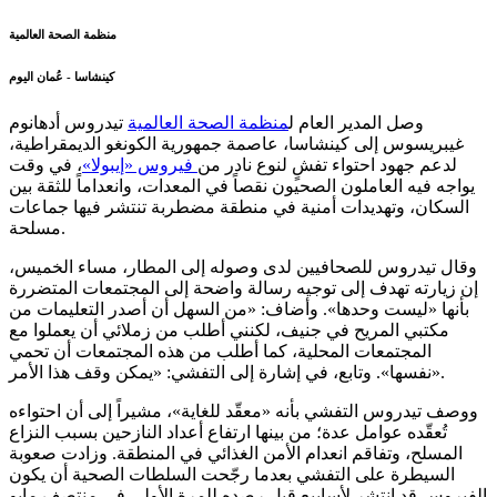
منظمة الصحة العالمية
كينشاسا - عُمان اليوم
وصل المدير العام ل
منظمة الصحة العالمية
تيدروس أدهانوم
غيبريسوس إلى كينشاسا، عاصمة جمهورية الكونغو الديمقراطية،
لدعم جهود احتواء تفشٍ لنوع نادر من
فيروس «إيبولا»
، في وقت
يواجه فيه العاملون الصحيون نقصاً في المعدات، وانعداماً للثقة بين
السكان، وتهديدات أمنية في منطقة مضطربة تنتشر فيها جماعات
مسلحة.
وقال تيدروس للصحافيين لدى وصوله إلى المطار، مساء الخميس،
إن زيارته تهدف إلى توجيه رسالة واضحة إلى المجتمعات المتضررة
بأنها «ليست وحدها». وأضاف: «من السهل أن أصدر التعليمات من
مكتبي المريح في جنيف، لكنني أطلب من زملائي أن يعملوا مع
المجتمعات المحلية، كما أطلب من هذه المجتمعات أن تحمي
نفسها». وتابع، في إشارة إلى التفشي: «يمكن وقف هذا الأمر».
ووصف تيدروس التفشي بأنه «معقّد للغاية»، مشيراً إلى أن احتواءه
تُعقّده عوامل عدة؛ من بينها ارتفاع أعداد النازحين بسبب النزاع
المسلح، وتفاقم انعدام الأمن الغذائي في المنطقة. وزادت صعوبة
السيطرة على التفشي بعدما رجّحت السلطات الصحية أن يكون
الفيروس قد انتشر لأسابيع قبل رصده للمرة الأولى في منتصف مايو