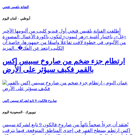
الفنانة بلقيس فتحي
أبوظبي - عُمان اليوم
أطلقت الفنانة بلقيس فتحي أول فيديو كليب من ألبومها الأخير
«غِلّ»، باختيار أغنية «زهر ليمون» لتكون باكورة الأعمال المصورة
من الألبوم، في خطوة لاقت تفاعلًا واسعًا من جمهورها، خاصة أن
الكليب ابتعد عن الفك�...
المزيد
ارتطام جزء ضخم من صاروخ سبيس إكس
بالقمر فكيف سيؤثر على الأرض
صاروخ فالكون 9 تابع لشركة سبيس إكس
نيويورك - السعودية اليوم
يُعتقد أن جزءاً ضخماً تائهاً من صاروخ فالكون 9 تابع لشركة سبيس
إكس ارتطم بسطح القمر في إحدى المناطق المتوقعة، فيما يترقب