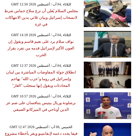
GMT 12:50 2026 الثلاثاء ,04 آب / أغسطس
مجلس السلام يُعلن أن نزع سلاح حماس شرط
لانسحاب إسرائيل وبيان ثلاثي يدين الانتهاكات
في غزة
GMT 14:18 2026 الثلاثاء ,04 آب / أغسطس
نواف سلام يرد على نعيم قاسم ويقول إن
العون الأكبر لإسرائيل قدمه من تفرد بقرار
الحرب
GMT 12:37 2026 الثلاثاء ,04 آب / أغسطس
انطلاق جولة المفاوضات المباشرة بين لبنان
وإسرائيل في روما و"حزب الله" يهاجم
المحادثات ويقول إنها ستجلب "العار"
GMT 10:57 2026 الثلاثاء ,04 آب / أغسطس
برشلونة وريال بيتيس يتنافسان على ضم عز
الدين أوناحي في الميركاتو الصيفي
GMT 12:47 2026 الخميس ,06 آب / أغسطس
فيفا يجدد دعمه لإنفانتينو ويقر بأخطاء مشروع