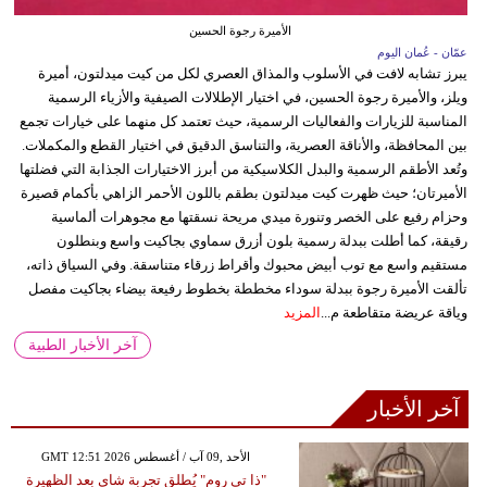
الأميرة رجوة الحسين
عمّان - عُمان اليوم
يبرز تشابه لافت في الأسلوب والمذاق العصري لكل من كيت ميدلتون، أميرة
ويلز، والأميرة رجوة الحسين، في اختيار الإطلالات الصيفية والأزياء الرسمية
المناسبة للزيارات والفعاليات الرسمية، حيث تعتمد كل منهما على خيارات تجمع
بين المحافظة، والأناقة العصرية، والتناسق الدقيق في اختيار القطع والمكملات.
وتُعد الأطقم الرسمية والبدل الكلاسيكية من أبرز الاختيارات الجذابة التي فضلتها
الأميرتان؛ حيث ظهرت كيت ميدلتون بطقم باللون الأحمر الزاهي بأكمام قصيرة
وحزام رفيع على الخصر وتنورة ميدي مريحة نسقتها مع مجوهرات ألماسية
رقيقة، كما أطلت ببدلة رسمية بلون أزرق سماوي بجاكيت واسع وبنطلون
مستقيم واسع مع توب أبيض محبوك وأقراط زرقاء متناسقة. وفي السياق ذاته،
تألقت الأميرة رجوة ببدلة سوداء مخططة بخطوط رفيعة بيضاء بجاكيت مفصل
وياقة عريضة متقاطعة م...
المزيد
آخر الأخبار الطبية
آخر الأخبار
GMT 12:51 2026 الأحد ,09 آب / أغسطس
"ذا تي روم" يُطلق تجربة شاي بعد الظهيرة