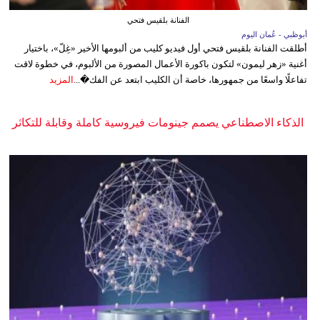
الفنانة بلقيس فتحي
أبوظبي - عُمان اليوم
أطلقت الفنانة بلقيس فتحي أول فيديو كليب من ألبومها الأخير «غِلّ»، باختيار
أغنية «زهر ليمون» لتكون باكورة الأعمال المصورة من الألبوم، في خطوة لاقت
تفاعلًا واسعًا من جمهورها، خاصة أن الكليب ابتعد عن الفك�...
المزيد
الذكاء الاصطناعي يصمم جينومات فيروسية كاملة وقابلة للتكاثر