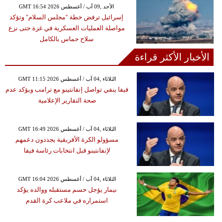
GMT 16:54 2026 الأحد ,09 آب / أغسطس
إسرائيل ترفض خطة "مجلس السلام" وتؤكد
مواصلة العمليات العسكرية في غزة حتى نزع
سلاح حماس بالكامل
الأخبار الأكثر قراءة
GMT 11:15 2026 الثلاثاء ,04 آب / أغسطس
فيفا ينفي تواصل إنفانتينو مع ترامب ويؤكد عدم
صحة التقارير الإعلامية
GMT 16:49 2026 الثلاثاء ,04 آب / أغسطس
مسؤولو الكرة الأفريقية يجددون دعمهم
لإنفانتينو قبل انتخابات رئاسة فيفا
GMT 16:04 2026 الثلاثاء ,04 آب / أغسطس
نيمار يؤجل حسم مستقبله ووالده يؤكد
استمراره في ملاعب كرة القدم