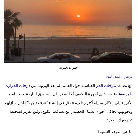
وسفر
ديكور
أخبار
إعلام
تعليم
صورة تعبيريه
مرأة
باريس - عُمان اليوم
علوم
مع تصاعد
موجات الحر
القياسية حول العالم، لم يعد الهروب من
درجات الحرارة
وتكنولوجيا
المرتفعة
يقتصر على أجهزة التكييف أو السفر إلى المناطق الباردة، حيث اتجه
الأثرياء إلى ابتكار وسيلة أكثر رفاهية تتمثل في إنشاء "غرف ثلجية" داخل منازلهم
بيئة
ويخوتهم، تحاكي أجواء الشتاء الحقيقي مع تساقط الثلوج، وفق تقرير لصحيفة
مدوَّنات
"نيويورك تايمز".
ما هي الغرفة الثلجية؟
أبراج