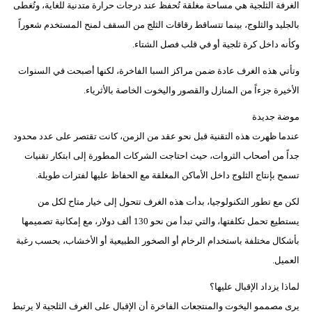
الغرفة الثلجية هي مساحة مغلقة تُحفظ عند درجات حرارة متدنية للغاية، وتُغطى
فيديو
بالجليد والثلوج، بينما تتساقط رقاقات الثلج من السقف لمنح المستخدم شعوراً
وكأنه داخل كرة ثلجية أو في قلب فصل الشتاء.
سيارات
وتأتي هذه الغرف عادة ضمن مراكز السبا الفاخرة، لكنها أصبحت في السنوات
الأخيرة جزءاً من المنازل والقصور واليخوت الخاصة بالأثرياء.
موضة جديدة
عندما ظهرت هذه التقنية قبل نحو عقد من الزمن، كانت تقتصر على عدد محدود
جداً من أصحاب الثروات، حيث احتاجت الشركات المطورة إلى ابتكار تقنيات
تسمح بإنتاج الثلوج داخل الأماكن المغلقة مع الحفاظ عليها لفترات طويلة.
لكن مع تطور التكنولوجيا، بدأت هذه الغرف تتحول إلى خيار متاح لكل من
يستطيع تحمل تكلفتها، والتي تبدأ من نحو 130 ألف دولار، مع إمكانية تصميمها
بأشكال مختلفة باستخدام الرخام أو الصخور الطبيعية أو الأخشاب، بحسب رغبة
العميل.
لماذا يزداد الإقبال عليها؟
يرى مصممو اليخوت والمنتجعات الفاخرة أن الإقبال على الغرف الثلجية لا يرتبط