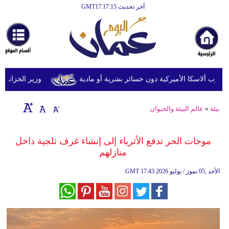
آخر تحديث GMT17:17:15
الرئيسية
أخبارعاجلة
رياضة
ثقافة
وزير الخزانة الأمري
إقتصاد
بيئة
»
عالم البيئة والحيوان
فن
وموسيقى
موجات الحر تدفع الأثرياء إلى إنشاء غرف ثلجية داخل
منازلهم
أزياء
17:43 2026 الأحد ,05 تموز / يوليو
GMT
صحة
وتغذية
سياحة