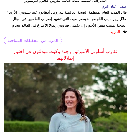
المدير العام لمنظمة الصحة العالمية تيدروس أدهانوم غيبريسوس
جنيف - عُمان اليوم
قال المدير العام لمنظمة الصحة العالمية تيدروس أدهانوم غيبريسوس، الأربعاء،
خلال زيارة إلى الكونغو الديمقراطية، التي تشهد إضراب العاملين في مجال
الصحة بسبب نقص الأجور، إن تفشي فيروس إيبولا الأسرع في العالم يتجاوز
�...
المزيد
المزيد من التحقيقات السياحية
تقارب أسلوبي الأميرتين رجوة وكيت ميدلتون في اختيار
إطلالاتهما