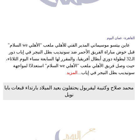
القاهرة- عمان اليوم
عاين بيتسو موسيماني المدير الفني للأهلي ملعب "الأهلي we السلام"
قبل خوض مباراة الفريق الأحمر ضد سونيديب بطل النيجر في إياب دور
الـ32 لبطولة دوري أبطال أفريقيا، والمقرر لها السابعة مساء اليوم الثلاثاء،
حيث وصل فريق الأهلي ملعب "الأهلي we السلام" استعدادًا لمواجهة
سونيديب بطل النيجر في إياب...
المزيد
محمد صلاح وكتيبة ليفربول يحتفلون بعيد الميلاد بارتداء قبعات بابا
نويل