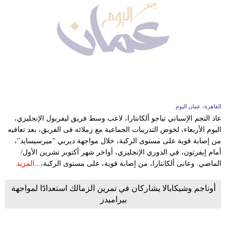
القاهرة- عمان اليوم
عاد النجم الإسباني تياجو ألكانتارا، لاعب وسط فريق ليفربول الإنجليزي،
اليوم الأربعاء، لخوض التدريبات الجماعية مع زملائه فى الفريق، بعد تعافيه
من إصابة قوية على مستوى الركبة، خلال مواجهة ديربي "ميرسيسايد"،
أمام إيفرتون، في الدوري الإنجليزي، أواخر شهر أكتوبر تشرين الأول/
الماضي. وعانى ألكانتارا، من إصابة قوية، على مستوى الركبة،...
المزيد
أوناجم وشيكابالا يشاركان في تمرين الزمالك استعدادًا لمواجهة
بيراميدز