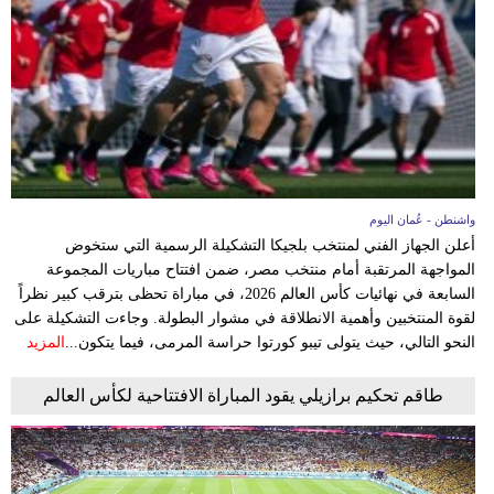
وسفر
ديكور
أخبار
إعلام
تعليم
واشنطن - عُمان اليوم
أعلن الجهاز الفني لمنتخب بلجيكا التشكيلة الرسمية التي ستخوض
مرأة
المواجهة المرتقبة أمام منتخب مصر، ضمن افتتاح مباريات المجموعة
السابعة في نهائيات كأس العالم 2026، في مباراة تحظى بترقب كبير نظراً
علوم
لقوة المنتخبين وأهمية الانطلاقة في مشوار البطولة. وجاءت التشكيلة على
وتكنولوجيا
النحو التالي، حيث يتولى تيبو كورتوا حراسة المرمى، فيما يتكون...
المزيد
بيئة
طاقم تحكيم برازيلي يقود المباراة الافتتاحية لكأس العالم
مدوَّنات
أبراج