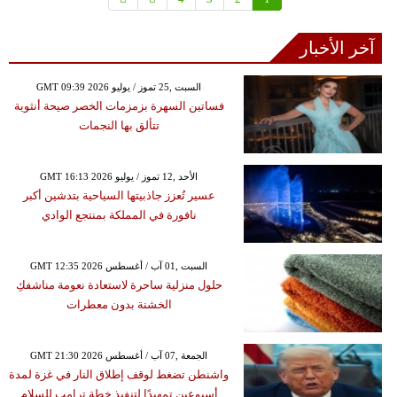
آخر الأخبار
GMT 09:39 2026 السبت ,25 تموز / يوليو
فساتين السهرة بزمزمات الخصر صيحة أنثوية
تتألق بها النجمات
GMT 16:13 2026 الأحد ,12 تموز / يوليو
عسير تُعزز جاذبيتها السياحية بتدشين أكبر
نافورة في المملكة بمنتجع الوادي
GMT 12:35 2026 السبت ,01 آب / أغسطس
حلول منزلية ساحرة لاستعادة نعومة مناشفكِ
الخشنة بدون معطرات
GMT 21:30 2026 الجمعة ,07 آب / أغسطس
واشنطن تضغط لوقف إطلاق النار في غزة لمدة
أسبوعين تمهيدًا لتنفيذ خطة ترامب للسلام