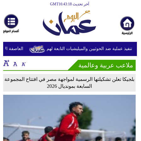
آخر تحديث GMT16:43:18
الرئيسية
أخبارعاجلة
رياضة
ثقافة
 تنفيذ عملية ضد الحوثيين والميليشيات التابعة لهم
العاصفة الاستو
إقتصاد
ملاعب عربية وعالمية
فن
بلجيكا تعلن تشكيلتها الرسمية لمواجهة مصر في افتتاح المجموعة
وموسيقى
السابعة بمونديال 2026
أزياء
صحة
وتغذية
سياحة