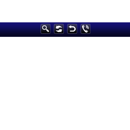
الرئيسية
أخبارعاجلة
رياضة
ثقافة
إقتصاد
فن
وموسيقى
أزياء
صحة وتغذية
سياحة وسفر
ديكور
أخبار
إعلام
تعليم
مرأة
علوم وتكنولوجيا
بيئة
مدونات
أبراج
فيديو
سيارات
Maintained and developed by Arabs Today Group SAL
جميع الحقوق محفوظة لمجموعة العرب اليوم الاعلامية 2025 ©