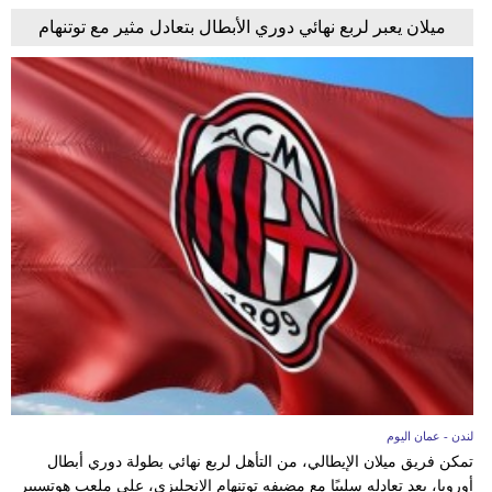
ميلان يعبر لربع نهائي دوري الأبطال بتعادل مثير مع توتنهام
لندن - عمان اليوم
تمكن فريق ميلان الإيطالي، من التأهل لربع نهائي بطولة دوري أبطال
أوروبا، بعد تعادله سلبيًا مع مضيفه توتنهام الإنجليزي، على ملعب هوتسبير