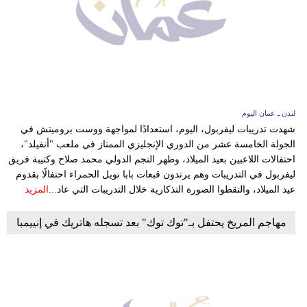
لندن ـ عمان اليوم
شهدت تدريبات ليفربول، اليوم، استعدادًا لمواجهة ووست بروميتش في
الجولة الخامسة عشر من الدوري الإنجليزي الممتاز في ملعب "أنفيلد"،
احتفالات اللاعبين بعيد الميلاد، وظهر النجم الدولي محمد صلاح وكتيبة فريق
ليفربول في التدريبات وهم يرتدون قبعات بابا نويل الحمراء احتفالًا بقدوم
عيد الميلاد، والتقطوا الصورة التذكارية خلال التدريبات التي عاد...
المزيد
مهاجم المريخ يحتفل بـ"توك توك" بعد تسجله هاتريك في إنييمبا