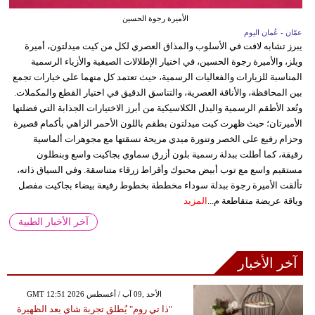
الأميرة رجوة الحسين
عمّان - عُمان اليوم
يبرز تشابه لافت في الأسلوب والمذاق العصري لكل من كيت ميدلتون، أميرة
ويلز، والأميرة رجوة الحسين، في اختيار الإطلالات الصيفية والأزياء الرسمية
المناسبة للزيارات والفعاليات الرسمية، حيث تعتمد كل منهما على خيارات تجمع
بين المحافظة، والأناقة العصرية، والتناسق الدقيق في اختيار القطع والمكملات.
وتُعد الأطقم الرسمية والبدل الكلاسيكية من أبرز الاختيارات الجذابة التي فضلتها
الأميرتان؛ حيث ظهرت كيت ميدلتون بطقم باللون الأحمر الزاهي بأكمام قصيرة
وحزام رفيع على الخصر وتنورة ميدي مريحة نسقتها مع مجوهرات ألماسية
رقيقة، كما أطلت ببدلة رسمية بلون أزرق سماوي بجاكيت واسع وبنطلون
مستقيم واسع مع توب أبيض محبوك وأقراط زرقاء متناسقة. وفي السياق ذاته،
تألقت الأميرة رجوة ببدلة سوداء مخططة بخطوط رفيعة بيضاء بجاكيت مفصل
وياقة عريضة متقاطعة م...
المزيد
آخر الأخبار الطبية
آخر الأخبار
GMT 12:51 2026 الأحد ,09 آب / أغسطس
"ذا تي روم" يُطلق تجربة شاي بعد الظهيرة