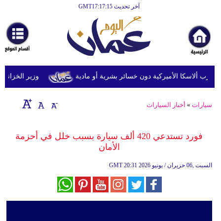
آخر تحديث GMT17:17:15
الرئيسية
أخبارعاجلة
رياضة
ثقافة
وزير الخزانة الأمري
إقتصاد
سيارات
»
أخبار السيارات
فن
وموسيقى
فورد تستدعي 420 ألف سيارة بسبب خلل في أحزمة
الأمان
أزياء
20:31 2026 السبت ,06 حزيران / يونيو
GMT
صحة
وتغذية
سياحة