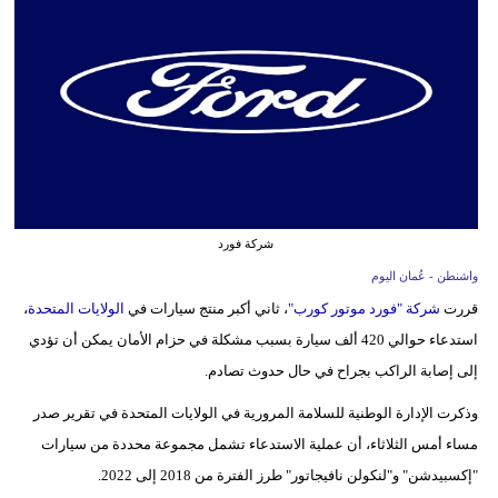
وسفر
ديكور
أخبار
إعلام
تعليم
شركة فورد
مرأة
واشنطن - عُمان اليوم
علوم
قررت
شركة "فورد موتور كورب"
، ثاني أكبر منتج سيارات في
الولايات المتحدة
،
وتكنولوجيا
استدعاء حوالي 420 ألف سيارة بسبب مشكلة في حزام الأمان يمكن أن تؤدي
إلى إصابة الراكب بجراح في حال حدوث تصادم.
بيئة
وذكرت الإدارة الوطنية للسلامة المرورية في الولايات المتحدة في تقرير صدر
مدوَّنات
مساء أمس الثلاثاء، أن عملية الاستدعاء تشمل مجموعة محددة من سيارات
"إكسبيدشن" و"لنكولن نافيجاتور" طرز الفترة من 2018 إلى 2022.
أبراج