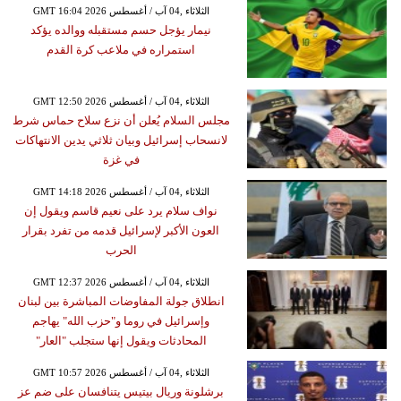
GMT 16:04 2026 الثلاثاء ,04 آب / أغسطس
نيمار يؤجل حسم مستقبله ووالده يؤكد
استمراره في ملاعب كرة القدم
GMT 12:50 2026 الثلاثاء ,04 آب / أغسطس
مجلس السلام يُعلن أن نزع سلاح حماس شرط
لانسحاب إسرائيل وبيان ثلاثي يدين الانتهاكات
في غزة
GMT 14:18 2026 الثلاثاء ,04 آب / أغسطس
نواف سلام يرد على نعيم قاسم ويقول إن
العون الأكبر لإسرائيل قدمه من تفرد بقرار
الحرب
GMT 12:37 2026 الثلاثاء ,04 آب / أغسطس
انطلاق جولة المفاوضات المباشرة بين لبنان
وإسرائيل في روما و"حزب الله" يهاجم
المحادثات ويقول إنها ستجلب "العار"
GMT 10:57 2026 الثلاثاء ,04 آب / أغسطس
برشلونة وريال بيتيس يتنافسان على ضم عز