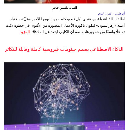
الفنانة بلقيس فتحي
أبوظبي - عُمان اليوم
أطلقت الفنانة بلقيس فتحي أول فيديو كليب من ألبومها الأخير «غِلّ»، باختيار
أغنية «زهر ليمون» لتكون باكورة الأعمال المصورة من الألبوم، في خطوة لاقت
تفاعلًا واسعًا من جمهورها، خاصة أن الكليب ابتعد عن الفك�...
المزيد
الذكاء الاصطناعي يصمم جينومات فيروسية كاملة وقابلة للتكاثر