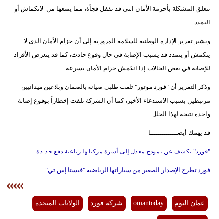
تتعلق المشكلة بأحزمة الأمان التي قد تقفل فجأة، مما يمنعها من الانكماش أو
فيديو
التمدد.
سيارات
ويشير تقرير الإدارة الوطنية للسلامة المرورية إلى أن حزام الأمان الذي لا
ينكمش أو يتمدد قد يسبب الإصابة في حال وقوع حادث، كما قد يتعرض الأفراد
للإصابة في بعض الحالات إذا انكمش حزام الأمان بسرعة.
وذكر التقرير أن "فورد موتور" تلقت طلبي صيانة بالضمان وبلاغين ميدانيين
مرتبطين بسبب الاستدعاء الأخير، كما أن الشركة تلقت إخطاراً بوقوع إصابة
واحدة نتيجة لهذا الخلل.
قد يهمك أيضــــــــــــــا
"فورد" تكشف عن نموذج معدل إلى أسرة مركباتها رباعية دفع جديدة
فورد تطرح الإصدار الصغير من سياراتها الرياضية "فيستا إس تي"
عمان اليوم
omantoday
شركة فورد
الولايات المتحدة