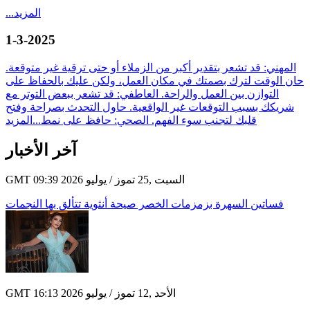
المزيد
...
1-3-2025
المهني: قد تشعر بتقدير أكبر من الزملاء أو حتى ترقية غير متوقعة.
حان الوقت لترك بصمتك في مكان العمل، ولكن عليك بالحفاظ على
التوازن بين العمل والراحة. العاطفي: قد تشعر ببعض التوتر مع
شريكك بسبب التوقعات غير الواقعية. حاول التحدث بصراحة وفتح
قلبك لتجنب سوء الفهم. الصحي: حافظ على نمط...
المزيد
آخر الأخبار
GMT 09:39 2026 السبت ,25 تموز / يوليو
فساتين السهرة بزمزمات الخصر صيحة أنثوية تتألق بها النجمات
GMT 16:13 2026 الأحد ,12 تموز / يوليو