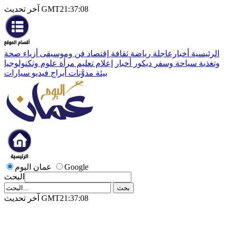
آخر تحديث GMT21:37:08
الرئيسية
أخبارعاجلة
رياضة
ثقافة
إقتصاد
فن وموسيقى
أزياء
صحة
وتغذية
سياحة وسفر
ديكور
أخبار
إعلام
تعليم
مرأة
علوم وتكنولوجيا
بيئة
مدوَّنات
أبراج
فيديو
سيارات
Google
عمان اليوم
البحث
آخر تحديث GMT21:37:08