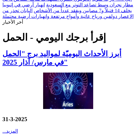
مطار نجران وسط تصاعد التوتر مع السعودية
انهيار أرضي في إثيوبيا
يخلف 14 قتيلاً و7 مصابين ويفقد عدداً من الأشخاص
اليابان تحذر من
الإعصار دولفين ورياح عاتية وأمواج مرتفعة وانهيارات أرضية محتملة
أخر الأخبار
إقرأ برجك اليومي - الحمل
أبرز الأحداث اليوميّة لمواليد برج "الحمل
"في مارس/ آذار 2025
31-3-2025
المزيد
...