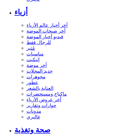
أزياء
آخر أخبار عالم الأزياء
آخر صيحات الموضة
فيديو أخبار الموضة
للرجال فقط
مُثير
مناسبات
إتيكيت
آخر موضة
جديد المحلات
مجوهرات
عطور
العناية بالشعر
ماكياج ومستحضرات
أخر عروض الأزياء
حوارات وتقارير
مدونات
غاليري
صحة وتغذية