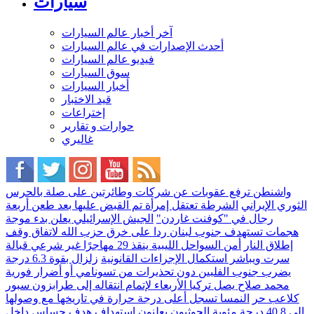
سيارات
آخر أخبار عالم السيارات
أحدث الإصدارات في عالم السيارات
فيديو عالم السيارات
سوق السيارات
أخبار السيارات
قيد الاختبار
إختراعات
حوارات و تقارير
غاليري
واشنطن ترفع عقوبات عن شركات وطائرتين على صلة بالحرس
الثوري الإيراني
الشرطة تعتقل إمرأة تم القبض عليها بعد طعن أربعة
رجال في "كوفنت غاردن"
الجيش الإسرائيلي يعلن بدء موجة
هجمات تستهدف جنوب لبنان ردا على خرق حزب الله لاتفاق وقف
إطلاق النار
أمن السواحل الليبية ينقذ 29 مهاجرًا غير شرعي قبالة
سرت ويباشر استكمال الإجراءات القانونية
زلزال بقوة 6.3 درجة
يضرب جنوب الفلبين دون تحذيرات من تسونامي أو أضرار فورية
محمد صلاح يصل تركيا الأربعاء لإتمام انتقاله إلى طرابزون سبور
كلاعب حر
النمسا تسجل أعلى درجة حرارة في تاريخها مع وصولها
إلى 40.8 درجة مئوية
الحوثيون يعلنون استهداف هدف حساس داخل