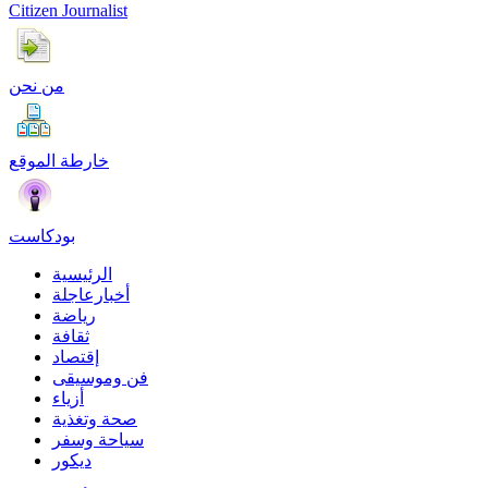
Citizen Journalist
من نحن
خارطة الموقع
بودكاست
الرئيسية
أخبارعاجلة
رياضة
ثقافة
إقتصاد
فن وموسيقى
أزياء
صحة وتغذية
سياحة وسفر
ديكور