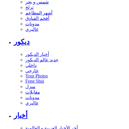
شمس و بحر
تزلج
أشهر المطاعم
أفخم الفنادق
مدونات
غاليري
ديكور
أخبار الديكور
جديد عالم الديكور
داخلي
خارجي
Your Photos
Feng Shui
منزل
مقابلات
مدونات
غاليري
أخبار
أخر الأخبار العربية و العالمية