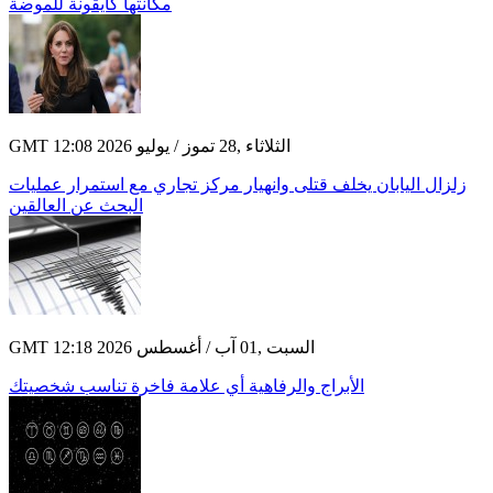
مكانتها كأيقونة للموضة
GMT 12:08 2026 الثلاثاء ,28 تموز / يوليو
زلزال اليابان يخلف قتلى وانهيار مركز تجاري مع استمرار عمليات
البحث عن العالقين
GMT 12:18 2026 السبت ,01 آب / أغسطس
الأبراج والرفاهية أي علامة فاخرة تناسب شخصيتك