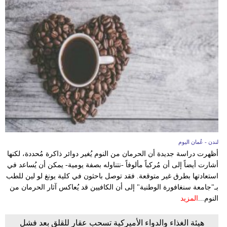
لندن - عُمان اليوم
أظهرت دراسة جديدة أن الحرمان من النوم يُغير دوائر ذاكرة مُحددة، لكنها
أشارت أيضاً إلى أن مُركباً مألوفاً -نتناوله بصفة يومية- يمكن أن يُساعد في
استعادتها بطرق غير متوقعة. فقد توصل باحثون في كلية يونغ لو لين للطب
بـ"جامعة سنغافورة الوطنية" إلى أن الكافيين قد يُعاكس آثار الحرمان من
النوم...
المزيد
هيئة الغذاء والدواء الأميركية تسحب عقار للقلق بعد فشل