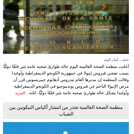
وسفر
ديكور
أخبار
إعلام
تعليم
جنيف - عُمان اليوم
أعلنت منظمة الصحة العالمية اليوم حالة طوارئ صحية عامة تثير قلقًا دوليًّا
مرأة
بسبب تفشي فيروس إيبولا في جمهورية الكونجو الديمقراطية وأوغندا.
وقالت المنظمة إن مديرها العام تيدروس أدهانوم جيبريسوس قرر أن
علوم
مرض الإيبولا الناجم عن فيروس بونديبوجيو في الكونجو الديمقراطية
وتكنولوجيا
وأوغندا يشكل حالة طوارئ صحية عامة تثير قلقًا دوليًّا، لكنه...
المزيد
بيئة
منظمة الصحة العالمية تحذر من انتشار أكياس النيكوتين بين
الشباب
مدوَّنات
أبراج