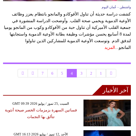
واشنطن - عُمان اليوم
كشفت دراسة حديثة أن تناول الأفوكادو والمانجو بانتظام يعزز وظائف
الأوعية الدموية ويحمي صحة القلب. وأوضحت الدراسة المنشورة في
جمعية القلب الأميركية أن تناول حبة من الأفوكادو وكوب من المانجو يوميا
لمدة 8 أسابيع يحسن مؤشرات وظيفة بطانة الأوعية الدموية واستجابتها
لتدفق الدم. وتوسعت الأوعية الدموية للمشاركين الذين تناولوا
المانجو...
المزيد
7
6
5
4
3
2
1
آخر الأخبار
GMT 09:39 2026 السبت ,25 تموز / يوليو
فساتين السهرة بزمزمات الخصر صيحة أنثوية
تتألق بها النجمات
GMT 16:13 2026 الأحد ,12 تموز / يوليو