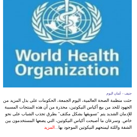
فيديو
سيارات
جنيف - عُمان اليوم
حثت منظمة الصحة العالمية، اليوم الجمعة، الحكومات على بذل المزيد من
الجهود للحد من بيع أكياس النيكوتين، محذرة من أن هذه المنتجات المسببة
للإدمان الشديد يتم "تسويقها بشكل مكثف" بطرق تجذب الشباب على نحو
خاص. وسرعان ما أصبحت أكياس النيكوتين، التي يضعها المستخدمون بين
الشفة واللثة ليمنحهم النيكوتين الموجود بها...
المزيد