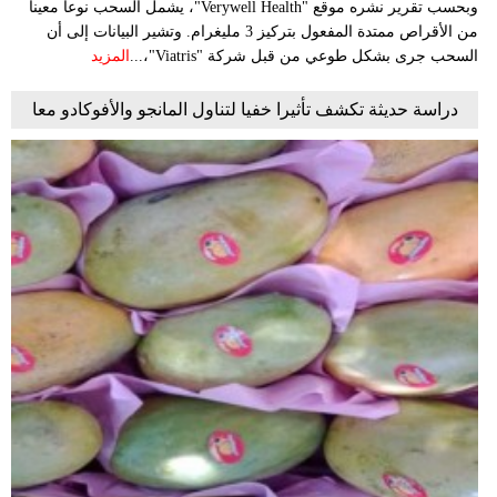
وبحسب تقرير نشره موقع "Verywell Health"، يشمل السحب نوعاً معيناً
من الأقراص ممتدة المفعول بتركيز 3 مليغرام. وتشير البيانات إلى أن
السحب جرى بشكل طوعي من قبل شركة "Viatris"،...
المزيد
دراسة حديثة تكشف تأثيرا خفيا لتناول المانجو والأفوكادو معا