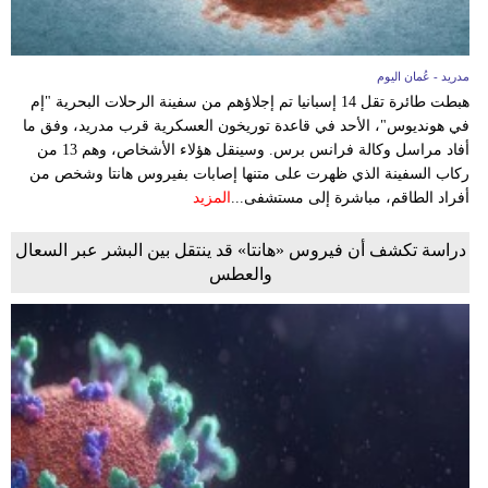
مدريد - عُمان اليوم
هبطت طائرة تقل 14 إسبانيا تم إجلاؤهم من سفينة الرحلات البحرية "إم
في هونديوس"، الأحد في قاعدة توريخون العسكرية قرب مدريد، وفق ما
أفاد مراسل وكالة فرانس برس. وسينقل هؤلاء الأشخاص، وهم 13 من
ركاب السفينة الذي ظهرت على متنها إصابات بفيروس هانتا وشخص من
أفراد الطاقم، مباشرة إلى مستشفى...
المزيد
دراسة تكشف أن فيروس «هانتا» قد ينتقل بين البشر عبر السعال
والعطس