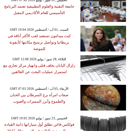
GMT 07:42 2026 الخميس ,02 تموز / يوليو
جامعة التقنية والعلوم التطبيقية تعتمد البرنامج
التأسيسي للعام الأكاديمي المقبل
GMT 10:04 2026 السبت ,01 آب / أغسطس
كيت ميدلتون تستعيد لقب الأكثر أناقة في
بريطانيا وتواصل ترسيخ مكانتها كأيقونة
للموضة
GMT 12:08 2026 الثلاثاء ,28 تموز / يوليو
زلزال اليابان يخلف قتلى وانهيار مركز تجاري مع
استمرار عمليات البحث عن العالقين
GMT 07:03 2026 الأربعاء ,05 آب / أغسطس
صفات امرأة برج السرطان بين الحنان
والطموح وأبرز المميزات والعيوب
GMT 19:02 2026 الخميس ,23 تموز / يوليو
فولكس فاغن تطلق أول سياراتها ذاتية القيادة
من المستوى الثالث في الصين خلال 2027