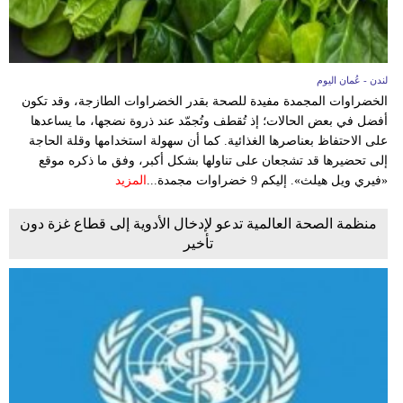
لندن - عُمان اليوم
الخضراوات المجمدة مفيدة للصحة بقدر الخضراوات الطازجة، وقد تكون
أفضل في بعض الحالات؛ إذ تُقطف وتُجمّد عند ذروة نضجها، ما يساعدها
على الاحتفاظ بعناصرها الغذائية. كما أن سهولة استخدامها وقلة الحاجة
إلى تحضيرها قد تشجعان على تناولها بشكل أكبر، وفق ما ذكره موقع
«فيري ويل هيلث». إليكم 9 خضراوات مجمدة...
المزيد
منظمة الصحة العالمية تدعو لإدخال الأدوية إلى قطاع غزة دون
تأخير