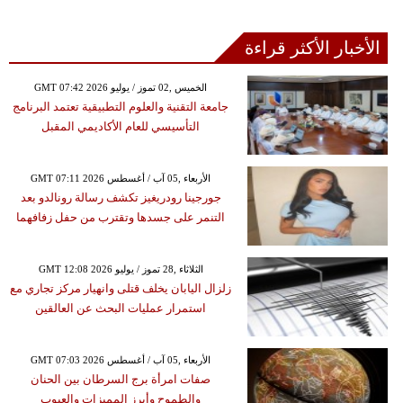
الأخبار الأكثر قراءة
GMT 07:42 2026 الخميس ,02 تموز / يوليو
جامعة التقنية والعلوم التطبيقية تعتمد البرنامج
التأسيسي للعام الأكاديمي المقبل
GMT 07:11 2026 الأربعاء ,05 آب / أغسطس
جورجينا رودريغيز تكشف رسالة رونالدو بعد
التنمر على جسدها وتقترب من حفل زفافهما
GMT 12:08 2026 الثلاثاء ,28 تموز / يوليو
زلزال اليابان يخلف قتلى وانهيار مركز تجاري مع
استمرار عمليات البحث عن العالقين
GMT 07:03 2026 الأربعاء ,05 آب / أغسطس
صفات امرأة برج السرطان بين الحنان
والطموح وأبرز المميزات والعيوب