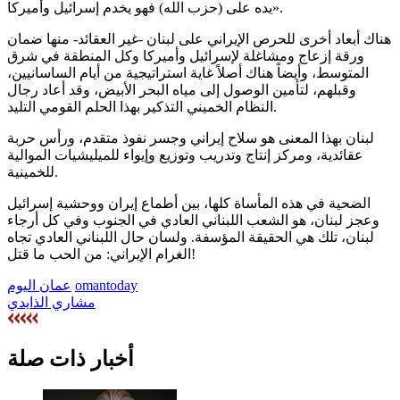
يده على (حزب الله) فهو يخدم إسرائيل وأميركا».
هناك أبعاد أخرى للحرص الإيراني على لبنان -غير العقائد- منها ضمان
ورقة إزعاج ومشاغلة لإسرائيل وأميركا وكل المنطقة في شرق
المتوسط، وأيضاً هناك أصلاً غاية استراتيجية من أيام الساسانيين،
وقبلهم، لتأمين الوصول إلى مياه البحر الأبيض، وقد أعاد رجال
النظام الخميني التذكير بهذا الحلم القومي التليد.
لبنان بهذا المعنى هو سلاح إيراني وجسر نفوذ متقدم، ورأس حربة
عقائدية، ومركز إنتاج وتدريب وتوزيع وإيواء للميليشيات الموالية
للخمينية.
الضحية في هذه المأساة كلها، بين أطماع إيران ووحشية إسرائيل
وعجز لبنان، هو الشعب اللبناني العادي في الجنوب وفي كل أرجاء
لبنان، تلك هي الحقيقة المؤسفة. ولسان حال اللبناني العادي تجاه
الغرام الإيراني: من الحب ما قتل!
omantoday
عمان اليوم
مشاري الذايدي
أخبار ذات صلة