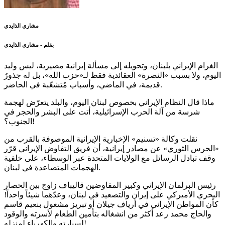
مشاري الذايدي
بقلم - مشاري الذايدي
الغرام الإيراني بلبنان، وتحويله إلى مسألة إيرانية مصيرية، ليس وليد
اليوم، ولا بسبب «النصرة» العقائدية فقط لـ«حزب الله»، بل له جذورٌ
قديمة، في الماضي، وأسباب مُتشعّبة في الحاضر.
ماذا قال النظام الإيراني بخصوص لبنان اليوم، والبلد يتعرّض لهجمة
شرسة من آلة الحرب الإسرائيلية، أتت على البشر والحجر في
الجنوب؟!
نقلت وكالة «تسنيم» الإخبارية الإيرانية الموصوفة بالقرب من
«الحرس الثوري» عن مصادر إيرانية، أن فريق التفاوض الإيراني قرّر
وقف تبادل الرسائل مع الولايات المتحدة عبر الوسطاء، على خلفية
الهجمات المتصاعدة في لبنان.
رئيس البرلمان الإيراني وكبير المفاوضين قاليباف زاوج بين الحصار
البحري الأميركي على إيران والتصعيد في لبنان، وعدّهما شيئاً واحداً!
كأن المواطن الإيراني في أرياف جيلان أو تبريز مشغول بنعيم قاسم
والحاج محمد رعد أكثر من انشغاله بتأمين الطعام لأسرته والوقود
لسيارته والكهرباء لمنزله!