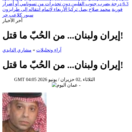
6.3 درجة يضرب جنوب الفلبين دون تحذيرات من تسونامي أو أضرار
فورية
محمد صلاح يصل تركيا الأربعاء لإتمام انتقاله إلى طرابزون
سبور كلاعب حر
أخر الأخبار
إيران ولبنان... من الحُبّ ما قتل!
آراء وتحليلات
»
مشاري الذايدي
إيران ولبنان... من الحُبّ ما قتل!
04:05 2026 الثلاثاء ,02 حزيران / يونيو
GMT