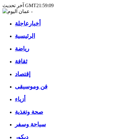
آخر تحديث GMT21:59:09
أخبارعاجلة
الرئيسية
رياضة
ثقافة
إقتصاد
فن وموسيقى
أزياء
صحة وتغذية
سياحة وسفر
ديكور