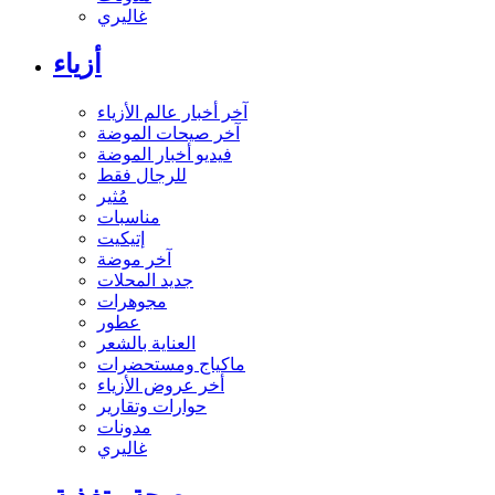
غاليري
أزياء
آخر أخبار عالم الأزياء
آخر صيحات الموضة
فيديو أخبار الموضة
للرجال فقط
مُثير
مناسبات
إتيكيت
آخر موضة
جديد المحلات
مجوهرات
عطور
العناية بالشعر
ماكياج ومستحضرات
أخر عروض الأزياء
حوارات وتقارير
مدونات
غاليري