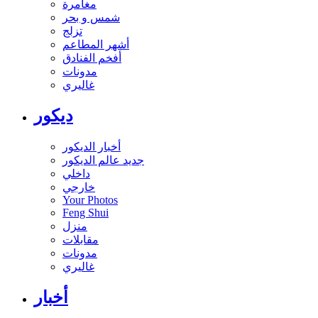
مغامرة
شمس و بحر
تزلج
أشهر المطاعم
أفخم الفنادق
مدونات
غاليري
ديكور
أخبار الديكور
جديد عالم الديكور
داخلي
خارجي
Your Photos
Feng Shui
منزل
مقابلات
مدونات
غاليري
أخبار