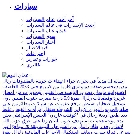
سيارات
آخر أخبار عالم السيارات
أحدث الإصدارات في عالم السيارات
فيديو عالم السيارات
سوق السيارات
أخبار السيارات
قيد الاختبار
إختراعات
حوارات و تقارير
غاليري
إصابة 11 مدنياً في نجران جراء اعتداءات حوثية بالمقذوفات
ريال
مدريد يحسم صفقة ديوماندي قادماً من لايبزيغ حتى 2033
العاصفة
الاستوائية مايماي تضرب اليابسة في الفلبين وتحذيرات من أمطار
غزيرة وفيضانات
زلزال بقوة 5.9 درجة يضرب جنوب الفلبين دون
تسجيل ضحايا
واشنطن ترفع عقوبات عن شركات وطائرتين على
صلة بالحرس الثوري الإيراني
الشرطة تعتقل إمرأة تم القبض عليها
بعد طعن أربعة رجال في "كوفنت غاردن"
الجيش الإسرائيلي يعلن
بدء موجة هجمات تستهدف جنوب لبنان ردا على خرق حزب الله
لاتفاق وقف إطلاق النار
أمن السواحل الليبية ينقذ 29 مهاجرًا غير
شرعي قبالة سرت ويباشر استكمال الإجراءات القانونية
زلزال بقوة