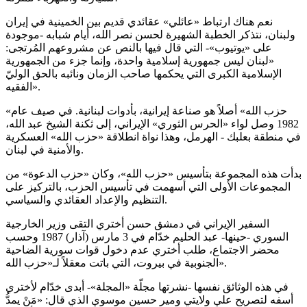
نعم هناك ارتباط «عائلي» عقائدي قديم بين الخمينية في إيران
ولبنان، نتذكر الخطبة الشهيرة لحسن نصر الله، أيام شبابه -موجودة
على «يوتيوب»- التي قال فيها بالنص عن مشروعهم المُرتجى:
«لبنان ليس جمهورية إسلامية واحدة، وإنما جزء من الجمهورية
الإسلامية الكبرى التي يحكمها صاحب الزمان ونائبه بالحق الوليّ
الفقيه».
«حزب الله» أصلاً هو صناعة إيرانية، بأدوات لبنانية. في صيف عام
1982 وصل لواء «الحرس الثوري» الإيراني، إلى ثكنة الشيخ عبد الله،
في منطقة بعلبك - الهرمل، وهذا نواة انطلاقة «حزب الله» العسكرية
والأمنية في لبنان.
بدأت هذه المجموعة بتأسيس «حزب الله»، وكان «حزب الدعوة» من
المجموعات الأولى التي أسهمت في تأسيس الحزب، بالتركيز على
التنظيم والإعداد العقائدي والسياسي.
السفير الإيراني في دمشق حسن أختري التقى وزير الخارجية
السوري -حينها- عبد الحليم خدّام في 3 مارس (آذار) 1987 وحسب
محضر الاجتماع، طلب أختري عدم دخول قوات سورية الضاحية
الجنوبية في بيروت، التي باتت معقلاً لـ«حزب الله».
في هذه الوثائق نفسها -نشرتها مجلّة «المجلة»- أبدى خدّام لأختري
أسفه لتصريح علي ولايتي ومير حسين موسوي الذي قال: «مَنْ يمدُّ