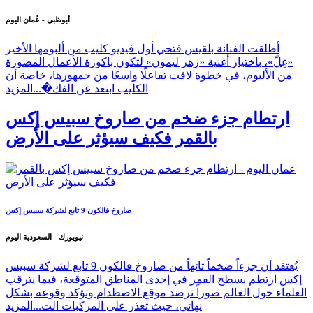
أبوظبي - عُمان اليوم
أطلقت الفنانة بلقيس فتحي أول فيديو كليب من ألبومها الأخير
«غِلّ»، باختيار أغنية «زهر ليمون» لتكون باكورة الأعمال المصورة
من الألبوم، في خطوة لاقت تفاعلًا واسعًا من جمهورها، خاصة أن
الكليب ابتعد عن الفك�...
المزيد
ارتطام جزء ضخم من صاروخ سبيس إكس
بالقمر فكيف سيؤثر على الأرض
صاروخ فالكون 9 تابع لشركة سبيس إكس
نيويورك - السعودية اليوم
يُعتقد أن جزءاً ضخماً تائهاً من صاروخ فالكون 9 تابع لشركة سبيس
إكس ارتطم بسطح القمر في إحدى المناطق المتوقعة، فيما يترقب
العلماء حول العالم صوراً ترصد موقع الاصطدام وتؤكد وقوعه بشكل
نهائي، حيث تعذر على المركبات الت...
المزيد