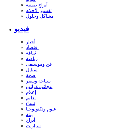
أبراج صينية
تفسير الأحلام
مشاكل وحلول
فيديو
أخبار
اقتصاد
ثقافة
رياضة
فن وموسيقى
ستايل
صحة
سياحة وسفر
عجائب غرائب
إعلام
تعليم
نساء
علوم وتكنولوجيا
بيئة
أبراج
سيارات